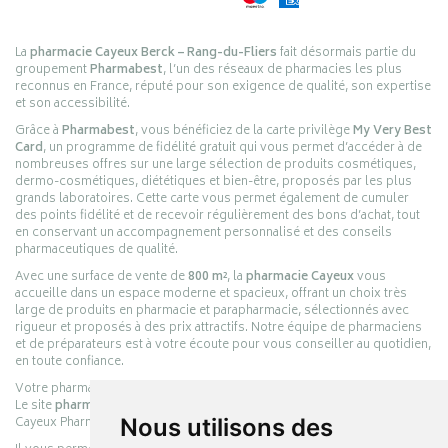
La
pharmacie Cayeux Berck – Rang-du-Fliers
fait désormais partie du
groupement
Pharmabest
, l’un des réseaux de pharmacies les plus
reconnus en France, réputé pour son exigence de qualité, son expertise
et son accessibilité.
Grâce à
Pharmabest
, vous bénéficiez de la carte privilège
My Very Best
Card
, un programme de fidélité gratuit qui vous permet d’accéder à de
nombreuses offres sur une large sélection de produits cosmétiques,
dermo-cosmétiques, diététiques et bien-être, proposés par les plus
grands laboratoires. Cette carte vous permet également de cumuler
des points fidélité et de recevoir régulièrement des bons d’achat, tout
en conservant un accompagnement personnalisé et des conseils
pharmaceutiques de qualité.
Avec une surface de vente de
800 m²
, la
pharmacie Cayeux
vous
accueille dans un espace moderne et spacieux, offrant un choix très
large de produits en pharmacie et parapharmacie, sélectionnés avec
rigueur et proposés à des prix attractifs. Notre équipe de pharmaciens
et de préparateurs est à votre écoute pour vous conseiller au quotidien,
en toute confiance.
Votre pharmacie en ligne :
pharmacie-cayeux.fr
Le site
pharmacie-cayeux.fr
est le prolongement digital de la pharmacie
Cayeux Pharmabest Berck-sur-Mer – Rang-du-Fliers.
Nous utilisons des