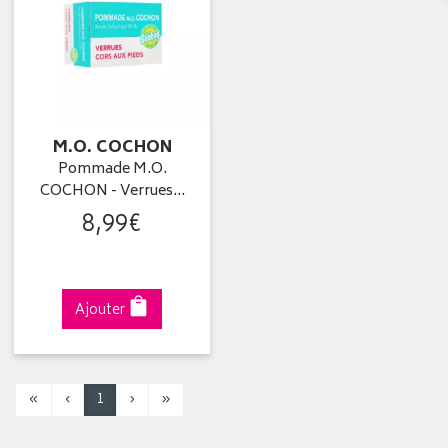
M.O. COCHON
Pommade M.O.
COCHON - Verrues…
8
,
99
€
Ajouter
«
‹
1
›
»