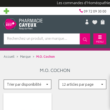
Les commandes d'Homéopathie pe
09 72 09 30 00
MENU
Accueil
Marque
M.O. Cochon
M.O. COCHON
Trier par disponibilité
12 articles par page