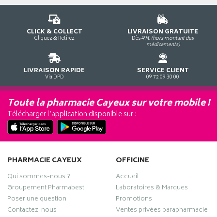
CLICK & COLLECT
LIVRAISON GRATUITE
Cliquez & Retirez
Dès 49€
(hors montant des
médicaments)
LIVRAISON RAPIDE
SERVICE CLIENT
Via DPD
09 72 09 30 00
Toute la pharmacie Cayeux sur votre mobile !
Télécharger l’application disponible sur :
PHARMACIE CAYEUX
OFFICINE
Qui sommes-nous ?
Accueil
Groupement Pharmabest
Laboratoires & Marques
Poser une question
Promotions
Contactez-nous
Ventes privées parapharmacie