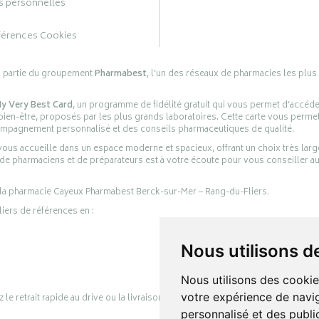
 personnelles
férences Cookies
s partie du groupement
Pharmabest
, l’un des réseaux de pharmacies les plus
y Very Best Card
, un programme de fidélité gratuit qui vous permet d’accéd
en-être, proposés par les plus grands laboratoires. Cette carte vous permet
compagnement personnalisé et des conseils pharmaceutiques de qualité.
ous accueille dans un espace moderne et spacieux, offrant un choix très lar
 de pharmaciens et de préparateurs est à votre écoute pour vous conseiller au
 la pharmacie Cayeux Pharmabest Berck-sur-Mer – Rang-du-Fliers.
liers de références en :
Nous utilisons d
Nous utilisons des cookie
votre expérience de navig
retrait rapide au drive ou la livraison à domicile, en toute simplicité.
personnalisé et des public