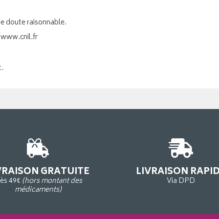
de doute raisonnable.
/www.cnil.fr
t.
VRAISON GRATUITE
LIVRAISON RAPI
ès 49€
(hors montant des
Via DPD
médicaments)