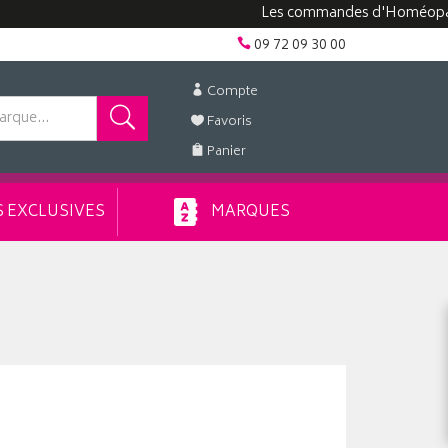
Les commandes d'Homéopathie pe
09 72 09 30 00
Compte
Favoris
Panier
 EXCLUSIVES
MARQUES