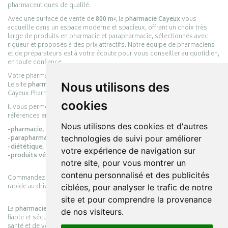
pharmaceutiques de qualité.
Avec une surface de vente de
800 m²
, la
pharmacie Cayeux
vous
accueille dans un espace moderne et spacieux, offrant un choix très
large de produits en pharmacie et parapharmacie, sélectionnés avec
rigueur et proposés à des prix attractifs. Notre équipe de pharmaciens
et de préparateurs est à votre écoute pour vous conseiller au quotidien,
en toute confiance.
Votre pharmacie en ligne :
pharmacie-cayeux.fr
Nous utilisons des
Le site
pharmacie-cayeux.fr
est le prolongement digital de la pharmacie
Cayeux Pharmabest Berck-sur-Mer – Rang-du-Fliers.
cookies
Il vous permet de réaliser vos achats en ligne parmi des milliers de
références en :
Nous utilisons des cookies et d'autres
-pharmacie,
technologies de suivi pour améliorer
-parapharmacie,
-diététique,
votre expérience de navigation sur
-produits vétérinaires.
notre site, pour vous montrer un
contenu personnalisé et des publicités
Commandez simplement vos produits en ligne et choisissez le retrait
rapide au drive ou la livraison à domicile, en toute simplicité.
ciblées, pour analyser le trafic de notre
site et pour comprendre la provenance
La
pharmacie Cayeux
s’engage à vous offrir une expérience pratique,
de nos visiteurs.
fiable et sécurisée, en officine comme en ligne, au service de votre
santé et de votre bien-être.