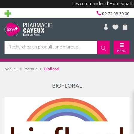
Les commandes d'Homéopathie p
09 72 09 30 00
MENU
Accueil
Marque
Biofloral
BIOFLORAL