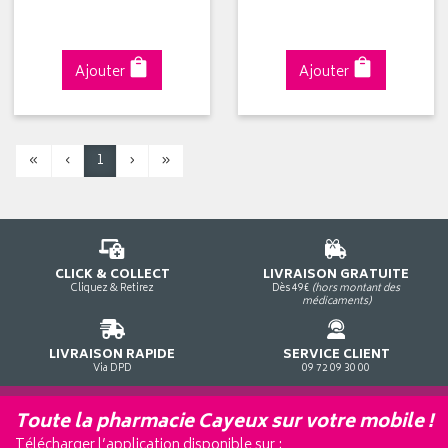
Ajouter
Ajouter
«
‹
1
›
»
CLICK & COLLECT
LIVRAISON GRATUITE
Cliquez & Retirez
Dès 49€
(hors montant des
médicaments)
LIVRAISON RAPIDE
SERVICE CLIENT
Via DPD
09 72 09 30 00
Toute la pharmacie Cayeux sur votre mobile !
Télécharger l’application disponible sur :