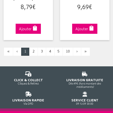
8
,
79
€
9
,
69
€
Ajouter
Ajouter
«
‹
1
2
3
4
5
10
›
»
CLICK & COLLECT
LIVRAISON GRATUITE
Cliquez & Retirez
Dès 49€
(hors montant des
médicaments)
LIVRAISON RAPIDE
SERVICE CLIENT
Via DPD
09 72 09 30 00