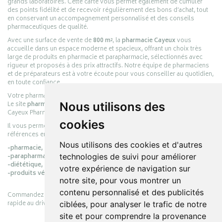
grands laboratoires. Cette carte vous permet également de cumuler
des points fidélité et de recevoir régulièrement des bons d’achat, tout
en conservant un accompagnement personnalisé et des conseils
pharmaceutiques de qualité.
Avec une surface de vente de
800 m²
, la
pharmacie Cayeux
vous
accueille dans un espace moderne et spacieux, offrant un choix très
large de produits en pharmacie et parapharmacie, sélectionnés avec
rigueur et proposés à des prix attractifs. Notre équipe de pharmaciens
et de préparateurs est à votre écoute pour vous conseiller au quotidien,
en toute confiance.
Votre pharmacie en ligne :
pharmacie-cayeux.fr
Nous utilisons des
Le site
pharmacie-cayeux.fr
est le prolongement digital de la pharmacie
Cayeux Pharmabest Berck-sur-Mer – Rang-du-Fliers.
cookies
Il vous permet de réaliser vos achats en ligne parmi des milliers de
références en :
Nous utilisons des cookies et d'autres
-pharmacie,
technologies de suivi pour améliorer
-parapharmacie,
-diététique,
votre expérience de navigation sur
-produits vétérinaires.
notre site, pour vous montrer un
contenu personnalisé et des publicités
Commandez simplement vos produits en ligne et choisissez le retrait
rapide au drive ou la livraison à domicile, en toute simplicité.
ciblées, pour analyser le trafic de notre
site et pour comprendre la provenance