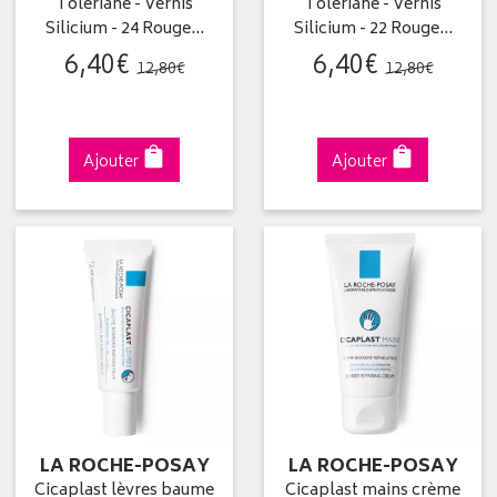
Toleriane - Vernis
Toleriane - Vernis
Silicium - 24 Rouge…
Silicium - 22 Rouge…
6
,
40
€
6
,
40
€
12
,
80
€
12
,
80
€
Ajouter
Ajouter
LA ROCHE-POSAY
LA ROCHE-POSAY
Cicaplast lèvres baume
Cicaplast mains crème