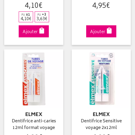
4
,
10
€
4
,
95
€
x1
+3
PU
PU
4
,
10
€
3
,
63
€
Ajouter
Ajouter
ELMEX
ELMEX
Dentifrice anti-caries
Dentifrice Sensitive
12ml format voyage
voyage 2x12ml