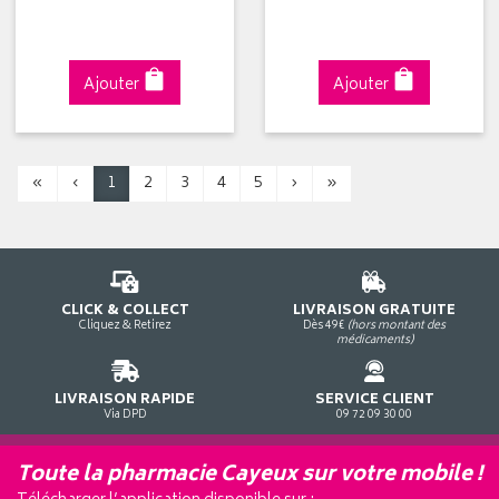
Ajouter
Ajouter
«
‹
1
2
3
4
5
›
»
CLICK & COLLECT
LIVRAISON GRATUITE
Cliquez & Retirez
Dès 49€
(hors montant des
médicaments)
LIVRAISON RAPIDE
SERVICE CLIENT
Via DPD
09 72 09 30 00
Toute la pharmacie Cayeux sur votre mobile !