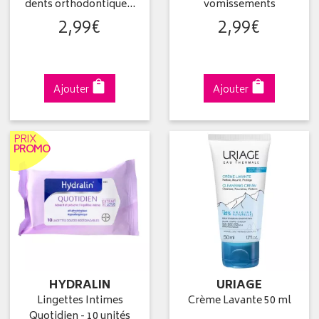
dents orthodontique…
vomissements
2
,
99
€
2
,
99
€
Ajouter
Ajouter
PRIX
PROMO
HYDRALIN
URIAGE
Lingettes Intimes
Crème Lavante 50 ml
Quotidien - 10 unités