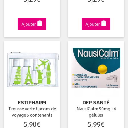
5
,
29
€
5
,
29
€
Ajouter
Ajouter
ESTIPHARM
DEP SANTÉ
Trousse verte flacons de
NausiCalm 50mg 14
voyage 5 contenants
gélules
5
,
90
€
5
,
99
€