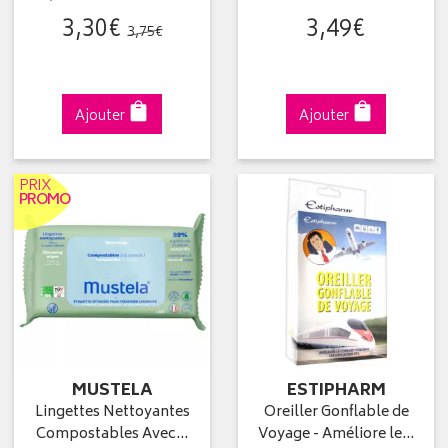
3
,
30
€
3
,
49
€
3
,
75
€
Ajouter
Ajouter
PRIX
PROMO
MUSTELA
ESTIPHARM
Lingettes Nettoyantes
Oreiller Gonflable de
Compostables Avec…
Voyage - Améliore le…