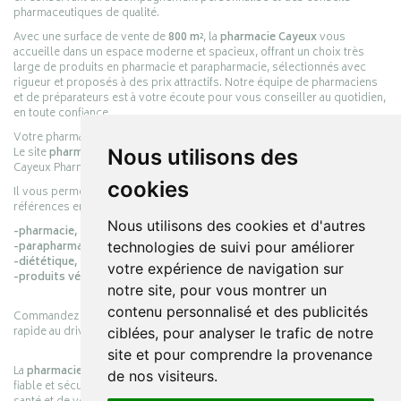
pharmaceutiques de qualité.
Avec une surface de vente de
800 m²
, la
pharmacie Cayeux
vous
accueille dans un espace moderne et spacieux, offrant un choix très
large de produits en pharmacie et parapharmacie, sélectionnés avec
rigueur et proposés à des prix attractifs. Notre équipe de pharmaciens
et de préparateurs est à votre écoute pour vous conseiller au quotidien,
en toute confiance.
Votre pharmacie en ligne :
pharmacie-cayeux.fr
Nous utilisons des
Le site
pharmacie-cayeux.fr
est le prolongement digital de la pharmacie
Cayeux Pharmabest Berck-sur-Mer – Rang-du-Fliers.
cookies
Il vous permet de réaliser vos achats en ligne parmi des milliers de
références en :
Nous utilisons des cookies et d'autres
-pharmacie,
technologies de suivi pour améliorer
-parapharmacie,
-diététique,
votre expérience de navigation sur
-produits vétérinaires.
notre site, pour vous montrer un
contenu personnalisé et des publicités
Commandez simplement vos produits en ligne et choisissez le retrait
rapide au drive ou la livraison à domicile, en toute simplicité.
ciblées, pour analyser le trafic de notre
site et pour comprendre la provenance
La
pharmacie Cayeux
s’engage à vous offrir une expérience pratique,
de nos visiteurs.
fiable et sécurisée, en officine comme en ligne, au service de votre