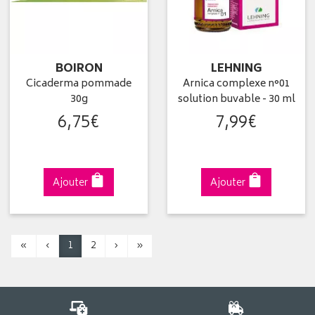
BOIRON
LEHNING
Cicaderma pommade
Arnica complexe n°01
30g
solution buvable - 30 ml
6
,
75
€
7
,
99
€
Ajouter
Ajouter
«
‹
1
2
›
»