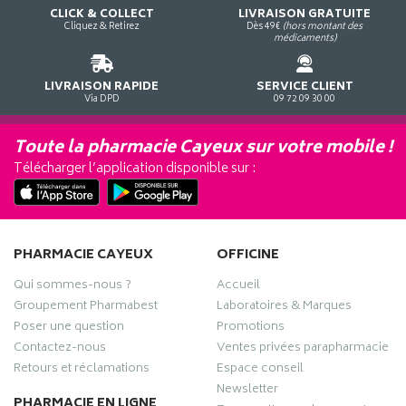
CLICK & COLLECT
LIVRAISON GRATUITE
Cliquez & Retirez
Dès 49€
(hors montant des
médicaments)
LIVRAISON RAPIDE
SERVICE CLIENT
Via DPD
09 72 09 30 00
Toute la pharmacie Cayeux sur votre mobile !
Télécharger l’application disponible sur :
PHARMACIE CAYEUX
OFFICINE
Qui sommes-nous ?
Accueil
Groupement Pharmabest
Laboratoires & Marques
Poser une question
Promotions
Contactez-nous
Ventes privées parapharmacie
Retours et réclamations
Espace conseil
Newsletter
PHARMACIE EN LIGNE