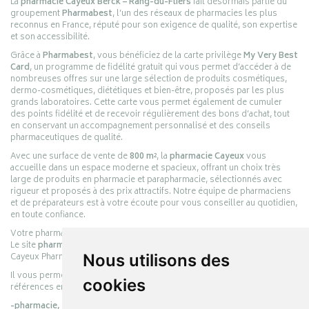
La
pharmacie Cayeux Berck – Rang-du-Fliers
fait désormais partie du
groupement
Pharmabest
, l’un des réseaux de pharmacies les plus
reconnus en France, réputé pour son exigence de qualité, son expertise
et son accessibilité.
Grâce à
Pharmabest
, vous bénéficiez de la carte privilège
My Very Best
Card
, un programme de fidélité gratuit qui vous permet d’accéder à de
nombreuses offres sur une large sélection de produits cosmétiques,
dermo-cosmétiques, diététiques et bien-être, proposés par les plus
grands laboratoires. Cette carte vous permet également de cumuler
des points fidélité et de recevoir régulièrement des bons d’achat, tout
en conservant un accompagnement personnalisé et des conseils
pharmaceutiques de qualité.
Avec une surface de vente de
800 m²
, la
pharmacie Cayeux
vous
accueille dans un espace moderne et spacieux, offrant un choix très
large de produits en pharmacie et parapharmacie, sélectionnés avec
rigueur et proposés à des prix attractifs. Notre équipe de pharmaciens
et de préparateurs est à votre écoute pour vous conseiller au quotidien,
en toute confiance.
Votre pharmacie en ligne :
pharmacie-cayeux.fr
Le site
pharmacie-cayeux.fr
est le prolongement digital de la pharmacie
Cayeux Pharmabest Berck-sur-Mer – Rang-du-Fliers.
Nous utilisons des
Il vous permet de réaliser vos achats en ligne parmi des milliers de
cookies
références en :
-pharmacie,