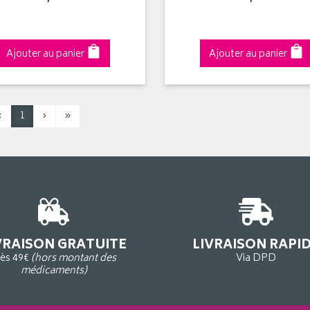
Ajouter au panier
Ajouter au panier
‹
1
›
»
VRAISON GRATUITE
LIVRAISON RAPI
ès 49€
(hors montant des
Via DPD
médicaments)