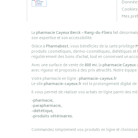
Données
Cookies
Mes pré
La
pharmacie Cayeux Berck – Rang-du-Fliers
fait désormai
son expertise et son accessibilité.
Grâce à
Pharmabest
, vous bénéficiez de la carte privilège
M
produits cosmétiques, dermo-cosmétiques, diététiques et bi
régulièrement des bons d’achat, tout en conservant un ac
Avec une surface de vente de
800 m²
, la
pharmacie Cayeux
v
avec rigueur et proposés à des prix attractifs. Notre équipe
Votre pharmacie en ligne :
pharmacie-cayeux.fr
Le site
pharmacie-cayeux.fr
est le prolongement digital de
Il vous permet de réaliser vos achats en ligne parmi des mil
-pharmacie,
-parapharmacie,
-diététique,
-produits vétérinaires.
Commandez simplement vos produits en ligne et choisissez le 