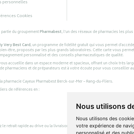
 personnelles
férences Cookies
s partie du groupement
Pharmabest
, l’un des réseaux de pharmacies les plus
y Very Best Card
, un programme de fidélité gratuit qui vous permet d’accéd
en-être, proposés par les plus grands laboratoires. Cette carte vous permet
compagnement personnalisé et des conseils pharmaceutiques de qualité.
ous accueille dans un espace moderne et spacieux, offrant un choix très lar
 de pharmaciens et de préparateurs est à votre écoute pour vous conseiller au
 la pharmacie Cayeux Pharmabest Berck-sur-Mer – Rang-du-Fliers.
liers de références en :
Nous utilisons d
Nous utilisons des cookie
votre expérience de navig
retrait rapide au drive ou la livraison à domicile, en toute simplicité.
personnalisé et des public