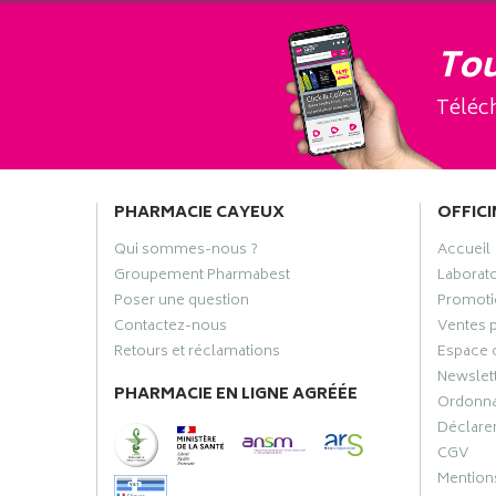
Tou
Téléch
PHARMACIE CAYEUX
OFFICI
Qui sommes-nous ?
Accueil
Groupement Pharmabest
Laborat
Poser une question
Promoti
Contactez-nous
Ventes 
Retours et réclamations
Espace 
Newslet
PHARMACIE EN LIGNE AGRÉÉE
Ordonn
Déclarer
CGV
Mentions