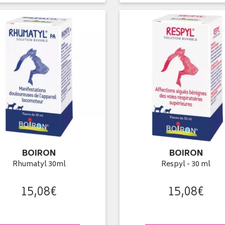
BOIRON
BOIRON
Rhumatyl 30ml
Respyl - 30 ml
15
,
08
€
15
,
08
€