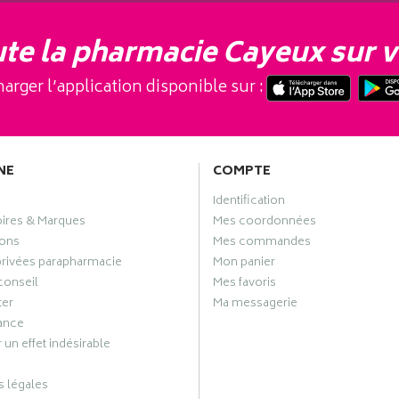
te la pharmacie Cayeux sur v
arger l’application disponible sur :
NE
COMPTE
Identification
oires & Marques
Mes coordonnées
ons
Mes commandes
privées parapharmacie
Mon panier
conseil
Mes favoris
ter
Ma messagerie
ance
 un effet indésirable
 légales