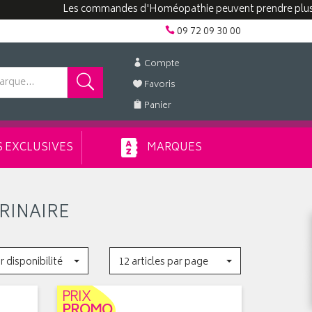
Les commandes d'Homéopathie peuvent prendre plus de 
09 72 09 30 00
Compte
Favoris
Panier
 EXCLUSIVES
MARQUES
RINAIRE
r disponibilité
12 articles par page
PRIX
PROMO