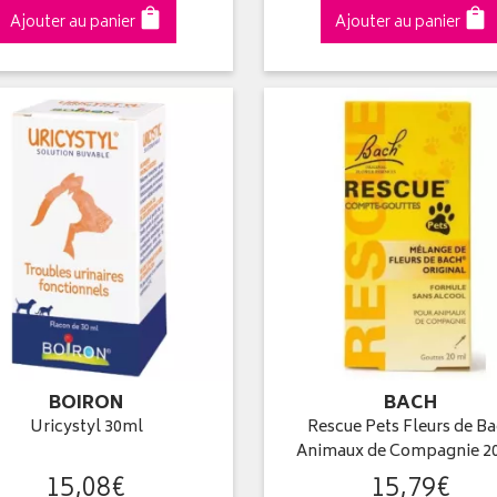
Ajouter au panier
Ajouter au panier
BOIRON
BACH
Uricystyl 30ml
Rescue Pets Fleurs de B
Animaux de Compagnie 2
15
,
08
€
15
,
79
€