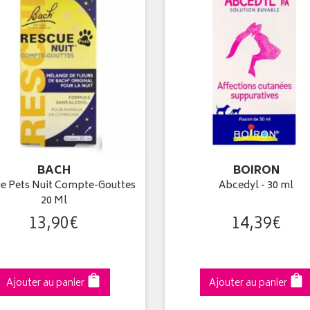
BACH
BOIRON
e Pets Nuit Compte-Gouttes
Abcedyl - 30 ml
20 Ml
13
,
90
€
14
,
39
€
Ajouter au panier
Ajouter au panier