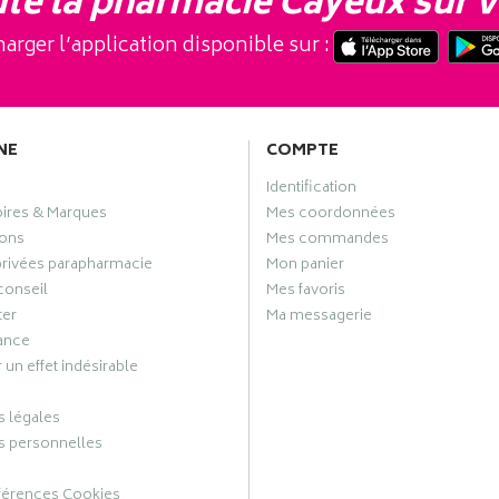
te la pharmacie Cayeux sur v
arger l’application disponible sur :
NE
COMPTE
Identification
oires & Marques
Mes coordonnées
ons
Mes commandes
privées parapharmacie
Mon panier
conseil
Mes favoris
ter
Ma messagerie
ance
 un effet indésirable
 légales
 personnelles
férences Cookies