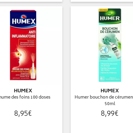
HUMEX
HUMEX
hume des foins 100 doses
Humer bouchon de cérumen
50ml
8
,
95
€
8
,
99
€