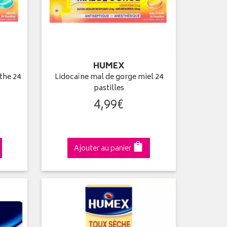
HUMEX
the 24
Lidocaïne mal de gorge miel 24
pastilles
4
,
99
€
Ajouter au panier