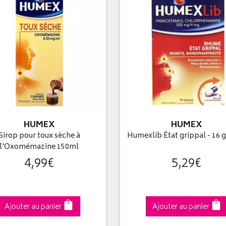
HUMEX
HUMEX
Sirop pour toux sèche à
Humexlib État grippal - 16 g
l'Oxomémazine 150ml
4
,
99
€
5
,
29
€
Ajouter au panier
Ajouter au panier