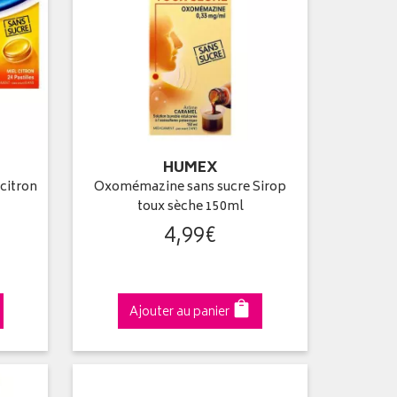
HUMEX
citron
Oxomémazine sans sucre Sirop
toux sèche 150ml
4
,
99
€
Ajouter au panier