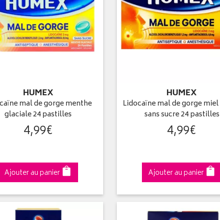
HUMEX
HUMEX
caïne mal de gorge menthe
Lidocaïne mal de gorge miel 
glaciale 24 pastilles
sans sucre 24 pastilles
4
,
99
€
4
,
99
€
Ajouter au panier
Ajouter au panier