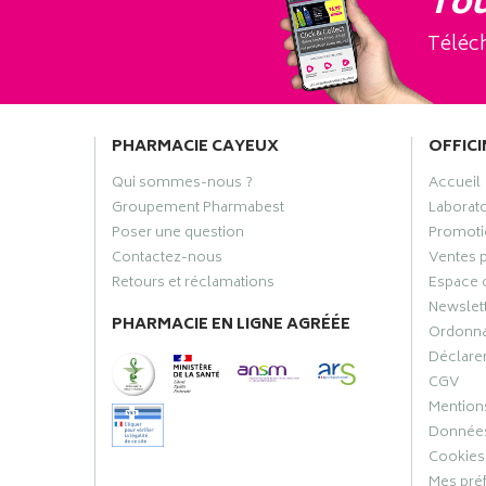
Tou
Téléch
PHARMACIE CAYEUX
OFFICI
Qui sommes-nous ?
Accueil
Groupement Pharmabest
Laborat
Poser une question
Promoti
Contactez-nous
Ventes 
Retours et réclamations
Espace 
Newslet
PHARMACIE EN LIGNE AGRÉÉE
Ordonn
Déclarer
CGV
Mentions
Données
Cookies
Mes pré