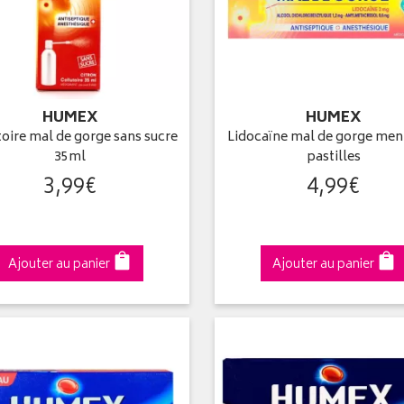
HUMEX
HUMEX
toire mal de gorge sans sucre
Lidocaïne mal de gorge men
35ml
pastilles
3
,
99
€
4
,
99
€
Ajouter au panier
Ajouter au panier