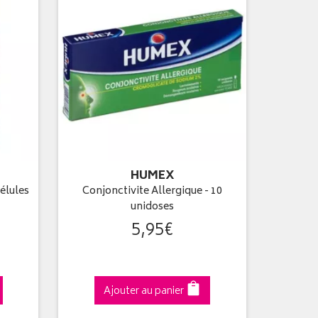
HUMEX
élules
Conjonctivite Allergique - 10
unidoses
5
,
95
€
Ajouter au panier