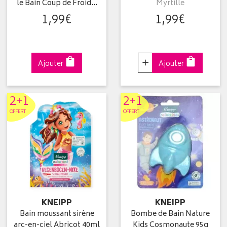
le Bain Coup de Froid…
Myrtille
1
,
99
€
1
,
99
€
Choisir
Ajouter
Ajouter
2+1
2+1
OFFERT
OFFERT
KNEIPP
KNEIPP
Bain moussant sirène
Bombe de Bain Nature
arc-en-ciel Abricot 40ml
Kids Cosmonaute 95g