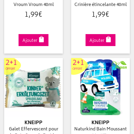
Vroum Vroum 40ml
Crinière étincelante 40ml
1
,
99
€
1
,
99
€
Ajouter
Ajouter
2+1
2+1
OFFERT
OFFERT
KNEIPP
KNEIPP
Galet Effervescent pour
Naturkind Bain Moussant