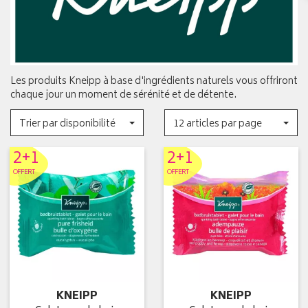
Les produits Kneipp à base d'ingrédients naturels vous offriront
chaque jour un moment de sérénité et de détente.
Trier par disponibilité
12 articles par page
2+1
2+1
OFFERT
OFFERT
KNEIPP
KNEIPP