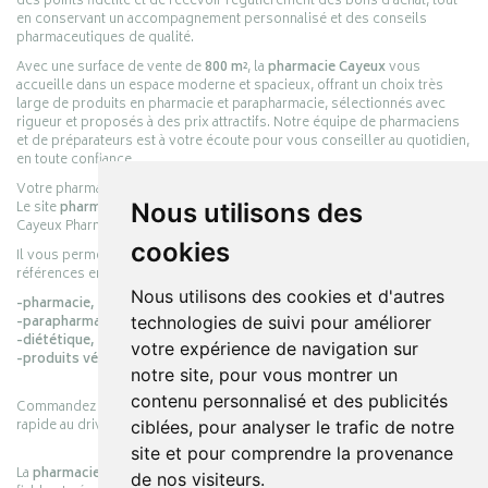
des points fidélité et de recevoir régulièrement des bons d’achat, tout
en conservant un accompagnement personnalisé et des conseils
pharmaceutiques de qualité.
Avec une surface de vente de
800 m²
, la
pharmacie Cayeux
vous
accueille dans un espace moderne et spacieux, offrant un choix très
large de produits en pharmacie et parapharmacie, sélectionnés avec
rigueur et proposés à des prix attractifs. Notre équipe de pharmaciens
et de préparateurs est à votre écoute pour vous conseiller au quotidien,
en toute confiance.
Votre pharmacie en ligne :
pharmacie-cayeux.fr
Nous utilisons des
Le site
pharmacie-cayeux.fr
est le prolongement digital de la pharmacie
Cayeux Pharmabest Berck-sur-Mer – Rang-du-Fliers.
cookies
Il vous permet de réaliser vos achats en ligne parmi des milliers de
références en :
Nous utilisons des cookies et d'autres
-pharmacie,
technologies de suivi pour améliorer
-parapharmacie,
-diététique,
votre expérience de navigation sur
-produits vétérinaires.
notre site, pour vous montrer un
contenu personnalisé et des publicités
Commandez simplement vos produits en ligne et choisissez le retrait
rapide au drive ou la livraison à domicile, en toute simplicité.
ciblées, pour analyser le trafic de notre
site et pour comprendre la provenance
La
pharmacie Cayeux
s’engage à vous offrir une expérience pratique,
de nos visiteurs.