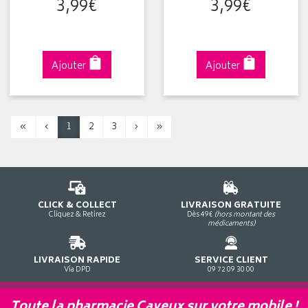
3
,
99
€
3
,
99
€
Ajouter
Ajouter
«
‹
1
2
3
›
»
CLICK & COLLECT
LIVRAISON GRATUITE
Cliquez & Retirez
Dès 49€
(hors montant des
médicaments)
LIVRAISON RAPIDE
SERVICE CLIENT
Via DPD
09 72 09 30 00
Toute la pharmacie Cayeux sur votre mobile !