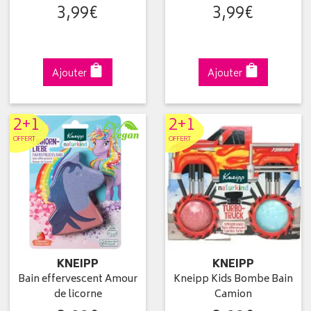
3
,
99
€
3
,
99
€
Ajouter
Ajouter
2+1
2+1
OFFERT
OFFERT
KNEIPP
KNEIPP
Bain effervescent Amour
Kneipp Kids Bombe Bain
de licorne
Camion