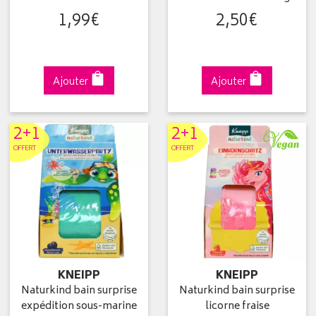
1
,
99
€
2
,
50
€
Ajouter
Ajouter
2+1
2+1
OFFERT
OFFERT
KNEIPP
KNEIPP
Naturkind bain surprise
Naturkind bain surprise
expédition sous-marine
licorne fraise