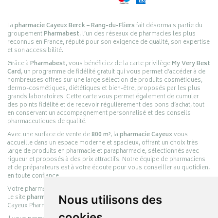
La
pharmacie Cayeux Berck – Rang-du-Fliers
fait désormais partie du
groupement
Pharmabest
, l’un des réseaux de pharmacies les plus
reconnus en France, réputé pour son exigence de qualité, son expertise
et son accessibilité.
Grâce à
Pharmabest
, vous bénéficiez de la carte privilège
My Very Best
Card
, un programme de fidélité gratuit qui vous permet d’accéder à de
nombreuses offres sur une large sélection de produits cosmétiques,
dermo-cosmétiques, diététiques et bien-être, proposés par les plus
grands laboratoires. Cette carte vous permet également de cumuler
des points fidélité et de recevoir régulièrement des bons d’achat, tout
en conservant un accompagnement personnalisé et des conseils
pharmaceutiques de qualité.
Avec une surface de vente de
800 m²
, la
pharmacie Cayeux
vous
accueille dans un espace moderne et spacieux, offrant un choix très
large de produits en pharmacie et parapharmacie, sélectionnés avec
rigueur et proposés à des prix attractifs. Notre équipe de pharmaciens
et de préparateurs est à votre écoute pour vous conseiller au quotidien,
en toute confiance.
Votre pharmacie en ligne :
pharmacie-cayeux.fr
Le site
pharmacie-cayeux.fr
Nous utilisons des
est le prolongement digital de la pharmacie
Cayeux Pharmabest Berck-sur-Mer – Rang-du-Fliers.
cookies