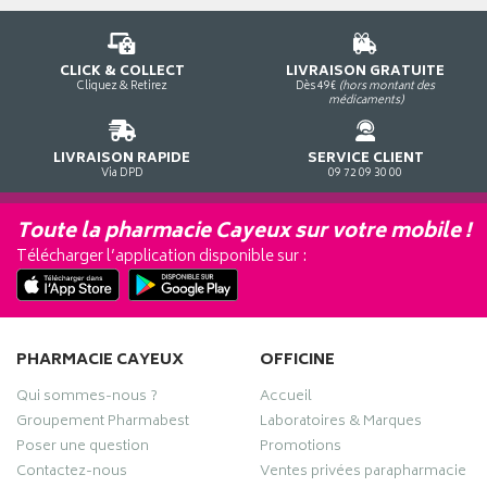
CLICK & COLLECT
LIVRAISON GRATUITE
Cliquez & Retirez
Dès 49€
(hors montant des
médicaments)
LIVRAISON RAPIDE
SERVICE CLIENT
Via DPD
09 72 09 30 00
Toute la pharmacie Cayeux sur votre mobile !
Télécharger l’application disponible sur :
PHARMACIE CAYEUX
OFFICINE
Qui sommes-nous ?
Accueil
Groupement Pharmabest
Laboratoires & Marques
Poser une question
Promotions
Contactez-nous
Ventes privées parapharmacie