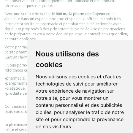
en conservant un accompagnement personnalisé et des conseils
pharmaceutiques de qualité.
Avec une surface de vente de
800 m²
, la
pharmacie Cayeux
vous
accueille dans un espace moderne et spacieux, offrant un choix très
large de produits en pharmacie et parapharmacie, sélectionnés avec
rigueur et proposés à des prix attractifs. Notre équipe de pharmaciens
et de préparateurs est à votre écoute pour vous conseiller au quotidien,
en toute confiance.
Votre pharmacie en ligne :
pharmacie-cayeux.fr
Nous utilisons des
Le site
pharmacie-cayeux.fr
est le prolongement digital de la pharmacie
Cayeux Pharmabest Berck-sur-Mer – Rang-du-Fliers.
cookies
Il vous permet de réaliser vos achats en ligne parmi des milliers de
références en :
Nous utilisons des cookies et d'autres
-pharmacie,
technologies de suivi pour améliorer
-parapharmacie,
-diététique,
votre expérience de navigation sur
-produits vétérinaires.
notre site, pour vous montrer un
contenu personnalisé et des publicités
Commandez simplement vos produits en ligne et choisissez le retrait
rapide au drive ou la livraison à domicile, en toute simplicité.
ciblées, pour analyser le trafic de notre
site et pour comprendre la provenance
La
pharmacie Cayeux
s’engage à vous offrir une expérience pratique,
de nos visiteurs.
fiable et sécurisée, en officine comme en ligne, au service de votre