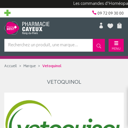
Les commandes d'Homéopathie
09 72 09 30 00
MENU
Accueil
Marque
Vetoquinol
VETOQUINOL