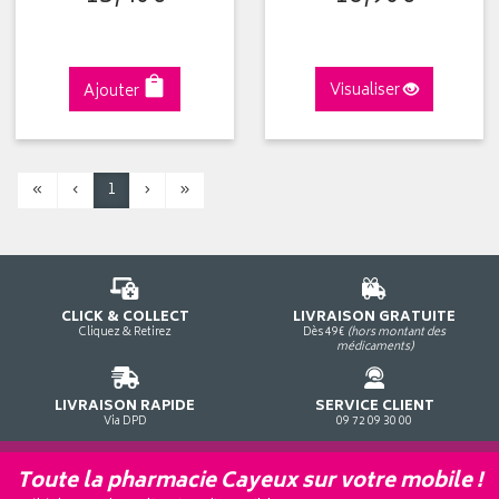
Ajouter
Visualiser
«
‹
1
›
»
CLICK & COLLECT
LIVRAISON GRATUITE
Cliquez & Retirez
Dès 49€
(hors montant des
médicaments)
LIVRAISON RAPIDE
SERVICE CLIENT
Via DPD
09 72 09 30 00
Toute la pharmacie Cayeux sur votre mobile !