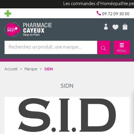
Les commandes d'Homéopathie peuve
09 72 09 30 00
MENU
Accueil
Marque
SIDN
SIDN