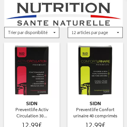
Trier par disponibilité
12 articles par page
SIDN
SIDN
Preventlife Activ
Preventlife Confort
Circulation 30…
urinaire 40 comprimés
12
,
99
€
12
,
99
€