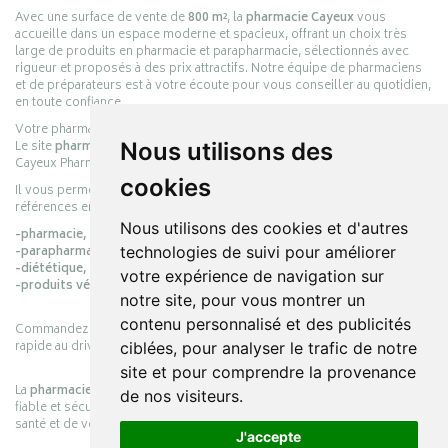
Avec une surface de vente de
800 m²
, la
pharmacie Cayeux
vous
accueille dans un espace moderne et spacieux, offrant un choix très
large de produits en pharmacie et parapharmacie, sélectionnés avec
rigueur et proposés à des prix attractifs. Notre équipe de pharmaciens
et de préparateurs est à votre écoute pour vous conseiller au quotidien,
en toute confiance.
Votre pharmacie en ligne :
pharmacie-cayeux.fr
Nous utilisons des
Le site
pharmacie-cayeux.fr
est le prolongement digital de la pharmacie
Cayeux Pharmabest Berck-sur-Mer – Rang-du-Fliers.
cookies
Il vous permet de réaliser vos achats en ligne parmi des milliers de
références en :
Nous utilisons des cookies et d'autres
-pharmacie,
technologies de suivi pour améliorer
-parapharmacie,
-diététique,
votre expérience de navigation sur
-produits vétérinaires.
notre site, pour vous montrer un
contenu personnalisé et des publicités
Commandez simplement vos produits en ligne et choisissez le retrait
rapide au drive ou la livraison à domicile, en toute simplicité.
ciblées, pour analyser le trafic de notre
site et pour comprendre la provenance
La
pharmacie Cayeux
s’engage à vous offrir une expérience pratique,
de nos visiteurs.
fiable et sécurisée, en officine comme en ligne, au service de votre
santé et de votre bien-être.
J'accepte