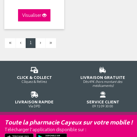
Visualiser
«
‹
1
›
»
CLICK & COLLECT
LIVRAISON GRATUITE
Cliquez & Retirez
Dès 49€
(hors montant des
médicaments)
LIVRAISON RAPIDE
SERVICE CLIENT
Via DPD
09 72 09 30 00
Toute la pharmacie Cayeux sur votre mobile !
Télécharger l’application disponible sur :