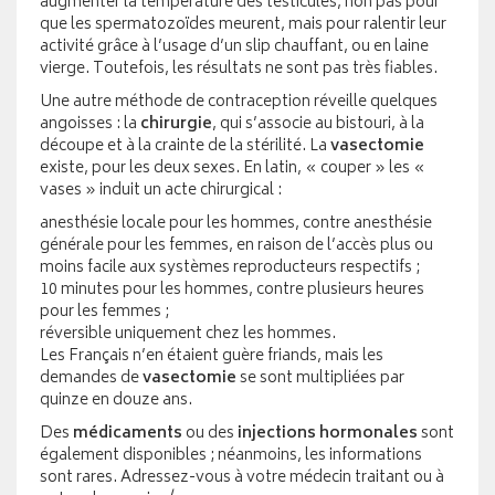
augmenter la température des testicules, non pas pour
que les spermatozoïdes meurent, mais pour ralentir leur
activité grâce à l’usage d’un slip chauffant, ou en laine
vierge. Toutefois, les résultats ne sont pas très fiables.
Une autre méthode de contraception réveille quelques
angoisses : la
chirurgie
, qui s’associe au bistouri, à la
découpe et à la crainte de la stérilité. La
vasectomie
existe, pour les deux sexes. En latin, « couper » les «
vases » induit un acte chirurgical :
anesthésie locale pour les hommes, contre anesthésie
générale pour les femmes, en raison de l’accès plus ou
moins facile aux systèmes reproducteurs respectifs ;
10 minutes pour les hommes, contre plusieurs heures
pour les femmes ;
réversible uniquement chez les hommes.
Les Français n’en étaient guère friands, mais les
demandes de
vasectomie
se sont multipliées par
quinze en douze ans.
Des
médicaments
ou des
injections hormonales
sont
également disponibles ; néanmoins, les informations
sont rares. Adressez-vous à votre médecin traitant ou à