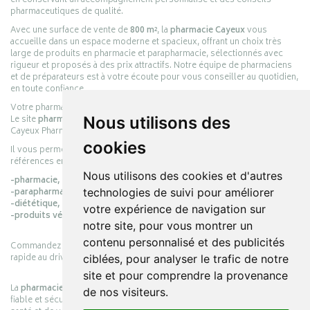
en conservant un accompagnement personnalisé et des conseils
pharmaceutiques de qualité.
Avec une surface de vente de
800 m²
, la
pharmacie Cayeux
vous
accueille dans un espace moderne et spacieux, offrant un choix très
large de produits en pharmacie et parapharmacie, sélectionnés avec
rigueur et proposés à des prix attractifs. Notre équipe de pharmaciens
et de préparateurs est à votre écoute pour vous conseiller au quotidien,
en toute confiance.
Votre pharmacie en ligne :
pharmacie-cayeux.fr
Le site
pharmacie-cayeux.fr
est le prolongement digital de la pharmacie
Nous utilisons des
Cayeux Pharmabest Berck-sur-Mer – Rang-du-Fliers.
cookies
Il vous permet de réaliser vos achats en ligne parmi des milliers de
références en :
Nous utilisons des cookies et d'autres
-pharmacie,
-parapharmacie,
technologies de suivi pour améliorer
-diététique,
votre expérience de navigation sur
-produits vétérinaires.
notre site, pour vous montrer un
contenu personnalisé et des publicités
Commandez simplement vos produits en ligne et choisissez le retrait
rapide au drive ou la livraison à domicile, en toute simplicité.
ciblées, pour analyser le trafic de notre
site et pour comprendre la provenance
La
pharmacie Cayeux
s’engage à vous offrir une expérience pratique,
de nos visiteurs.
fiable et sécurisée, en officine comme en ligne, au service de votre