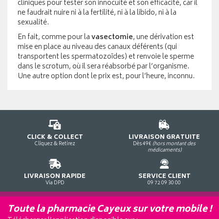
cliniques pour tester son innocuité et son efficacité, car il
ne faudrait nuire ni à la fertilité, ni à la libido, ni à la
sexualité.
En fait, comme pour la
vasectomie
, une dérivation est
mise en place au niveau des canaux déférents (qui
transportent les spermatozoïdes) et renvoie le sperme
dans le scrotum, où il sera réabsorbé par l’organisme.
Une autre option dont le prix est, pour l’heure, inconnu.
CLICK & COLLECT
LIVRAISON GRATUITE
Cliquez & Retirez
Dès 49€
(hors montant des
médicaments)
LIVRAISON RAPIDE
SERVICE CLIENT
Via DPD
09 72 09 30 00
Toute la pharmacie Cayeux sur votre mobile !