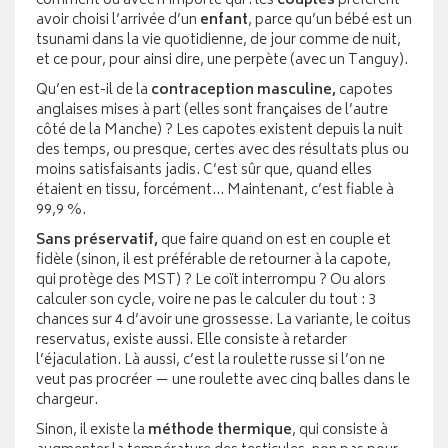
comment ou avec n’importe qui : les
couples
préfèrent
avoir choisi l’arrivée d’un
enfant
, parce qu’un bébé est un
tsunami dans la vie quotidienne, de jour comme de nuit,
et ce pour, pour ainsi dire, une perpète (avec un Tanguy).
Qu’en est-il de la
contraception masculine,
capotes
anglaises mises à part (elles sont françaises de l’autre
côté de la Manche) ? Les capotes existent depuis la nuit
des temps, ou presque, certes avec des résultats plus ou
moins satisfaisants jadis. C’est sûr que, quand elles
étaient en tissu, forcément… Maintenant, c’est fiable à
99,9 %.
Sans préservatif,
que faire quand on est en couple et
fidèle (sinon, il est préférable de retourner à la capote,
qui protège des MST) ? Le coït interrompu ? Ou alors
calculer son cycle, voire ne pas le calculer du tout : 3
chances sur 4 d’avoir une grossesse. La variante, le coitus
reservatus, existe aussi. Elle consiste à retarder
l’éjaculation. Là aussi, c’est la roulette russe si l’on ne
veut pas procréer — une roulette avec cinq balles dans le
chargeur.
Sinon, il existe la
méthode
thermique
, qui consiste à