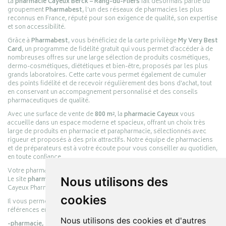
La
pharmacie Cayeux Berck – Rang-du-Fliers
fait désormais partie du
groupement
Pharmabest
, l’un des réseaux de pharmacies les plus
reconnus en France, réputé pour son exigence de qualité, son expertise
et son accessibilité.
Grâce à
Pharmabest
, vous bénéficiez de la carte privilège
My Very Best
Card
, un programme de fidélité gratuit qui vous permet d’accéder à de
nombreuses offres sur une large sélection de produits cosmétiques,
dermo-cosmétiques, diététiques et bien-être, proposés par les plus
grands laboratoires. Cette carte vous permet également de cumuler
des points fidélité et de recevoir régulièrement des bons d’achat, tout
en conservant un accompagnement personnalisé et des conseils
pharmaceutiques de qualité.
Avec une surface de vente de
800 m²
, la
pharmacie Cayeux
vous
accueille dans un espace moderne et spacieux, offrant un choix très
large de produits en pharmacie et parapharmacie, sélectionnés avec
rigueur et proposés à des prix attractifs. Notre équipe de pharmaciens
et de préparateurs est à votre écoute pour vous conseiller au quotidien,
en toute confiance.
Votre pharmacie en ligne :
pharmacie-cayeux.fr
Le site
pharmacie-cayeux.fr
Nous utilisons des
est le prolongement digital de la pharmacie
Cayeux Pharmabest Berck-sur-Mer – Rang-du-Fliers.
cookies
Il vous permet de réaliser vos achats en ligne parmi des milliers de
références en :
Nous utilisons des cookies et d'autres
-pharmacie,