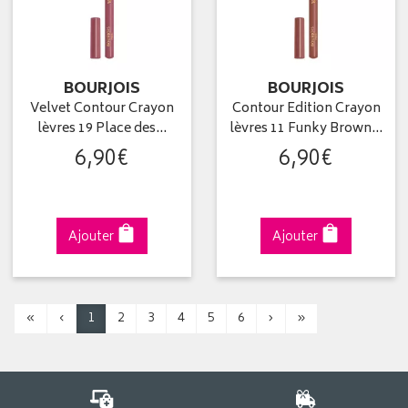
BOURJOIS
BOURJOIS
Velvet Contour Crayon
Contour Edition Crayon
lèvres 19 Place des…
lèvres 11 Funky Brown…
6
,
90
€
6
,
90
€
Ajouter
Ajouter
«
‹
1
2
3
4
5
6
›
»