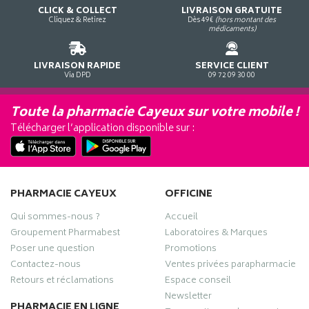
CLICK & COLLECT
LIVRAISON GRATUITE
Cliquez & Retirez
Dès 49€
(hors montant des
médicaments)
LIVRAISON RAPIDE
SERVICE CLIENT
Via DPD
09 72 09 30 00
Toute la pharmacie Cayeux sur votre mobile !
Télécharger l’application disponible sur :
PHARMACIE CAYEUX
OFFICINE
Qui sommes-nous ?
Accueil
Groupement Pharmabest
Laboratoires & Marques
Poser une question
Promotions
Contactez-nous
Ventes privées parapharmacie
Retours et réclamations
Espace conseil
Newsletter
PHARMACIE EN LIGNE