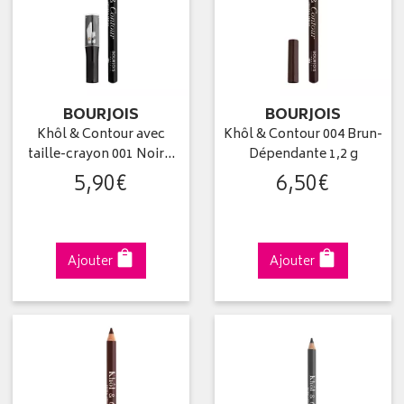
BOURJOIS
BOURJOIS
Khôl & Contour avec
Khôl & Contour 004 Brun-
taille-crayon 001 Noir…
Dépendante 1,2 g
5
,
90
€
6
,
50
€
Ajouter
Ajouter