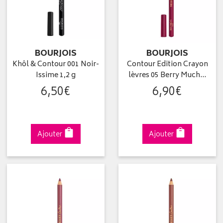
BOURJOIS
BOURJOIS
Khôl & Contour 001 Noir-
Contour Edition Crayon
Issime 1,2 g
lèvres 05 Berry Much…
6
,
50
€
6
,
90
€
Ajouter
Ajouter