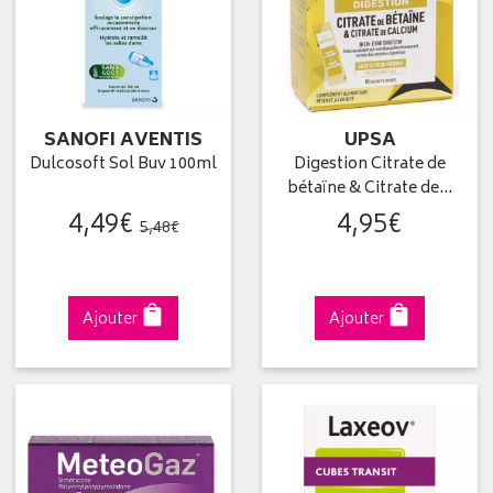
SANOFI AVENTIS
UPSA
Dulcosoft Sol Buv 100ml
Digestion Citrate de
bétaïne & Citrate de…
4
,
49
€
4
,
95
€
5
,
48
€
Ajouter
Ajouter