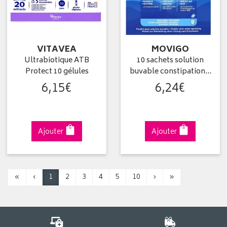
VITAVEA
MOVIGO
Ultrabiotique ATB
10 sachets solution
Protect 10 gélules
buvable constipation…
6
,
15
€
6
,
24
€
Ajouter
Ajouter
«
‹
1
2
3
4
5
10
›
»