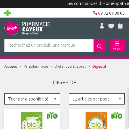
Les commandes d'Homéopathie peuv
09 72 09 30 00
MENU
Accueil
Parapharmacie
Diététique & Sport
Digestif
DIGESTIF
Trier par disponibilité
12 articles par page