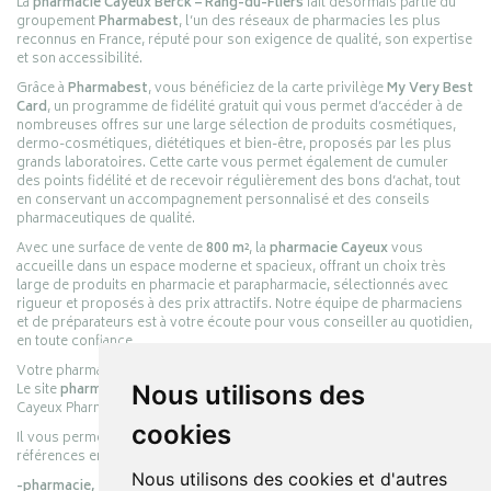
La
pharmacie Cayeux Berck – Rang-du-Fliers
fait désormais partie du
groupement
Pharmabest
, l’un des réseaux de pharmacies les plus
reconnus en France, réputé pour son exigence de qualité, son expertise
et son accessibilité.
Grâce à
Pharmabest
, vous bénéficiez de la carte privilège
My Very Best
Card
, un programme de fidélité gratuit qui vous permet d’accéder à de
nombreuses offres sur une large sélection de produits cosmétiques,
dermo-cosmétiques, diététiques et bien-être, proposés par les plus
grands laboratoires. Cette carte vous permet également de cumuler
des points fidélité et de recevoir régulièrement des bons d’achat, tout
en conservant un accompagnement personnalisé et des conseils
pharmaceutiques de qualité.
Avec une surface de vente de
800 m²
, la
pharmacie Cayeux
vous
accueille dans un espace moderne et spacieux, offrant un choix très
large de produits en pharmacie et parapharmacie, sélectionnés avec
rigueur et proposés à des prix attractifs. Notre équipe de pharmaciens
et de préparateurs est à votre écoute pour vous conseiller au quotidien,
en toute confiance.
Votre pharmacie en ligne :
pharmacie-cayeux.fr
Le site
pharmacie-cayeux.fr
Nous utilisons des
est le prolongement digital de la pharmacie
Cayeux Pharmabest Berck-sur-Mer – Rang-du-Fliers.
cookies
Il vous permet de réaliser vos achats en ligne parmi des milliers de
références en :
Nous utilisons des cookies et d'autres
-pharmacie,