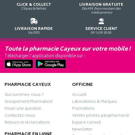
CLICK & COLLECT
LIVRAISON GRATUITE
Cliquez & Retirez
Dès 49€
(hors montant des
médicaments)
LIVRAISON RAPIDE
SERVICE CLIENT
Via DPD
09 72 09 30 00
Toute la pharmacie Cayeux sur votre mobile !
Télécharger l’application disponible sur :
PHARMACIE CAYEUX
OFFICINE
Qui sommes-nous ?
Accueil
Groupement Pharmabest
Laboratoires & Marques
Poser une question
Promotions
Contactez-nous
Ventes privées parapharmacie
Retours et réclamations
Espace conseil
Newsletter
PHARMACIE EN LIGNE