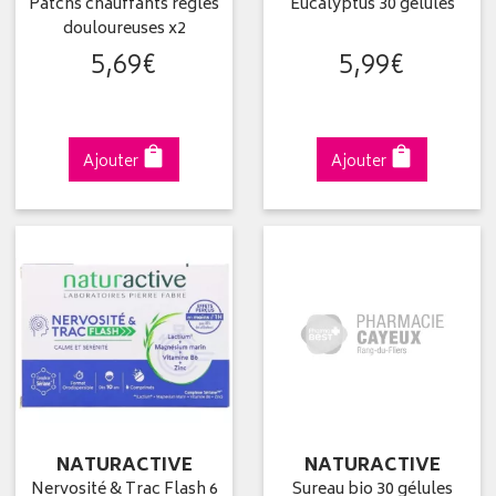
Patchs chauffants règles
Eucalyptus 30 gélules
douloureuses x2
5
,
69
€
5
,
99
€
Ajouter
Ajouter
NATURACTIVE
NATURACTIVE
Nervosité & Trac Flash 6
Sureau bio 30 gélules