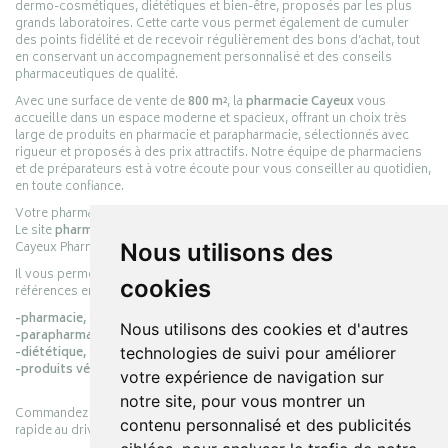
dermo-cosmétiques, diététiques et bien-être, proposés par les plus
grands laboratoires. Cette carte vous permet également de cumuler
des points fidélité et de recevoir régulièrement des bons d’achat, tout
en conservant un accompagnement personnalisé et des conseils
pharmaceutiques de qualité.
Avec une surface de vente de
800 m²
, la
pharmacie Cayeux
vous
accueille dans un espace moderne et spacieux, offrant un choix très
large de produits en pharmacie et parapharmacie, sélectionnés avec
rigueur et proposés à des prix attractifs. Notre équipe de pharmaciens
et de préparateurs est à votre écoute pour vous conseiller au quotidien,
en toute confiance.
Votre pharmacie en ligne :
pharmacie-cayeux.fr
Le site
pharmacie-cayeux.fr
est le prolongement digital de la pharmacie
Nous utilisons des
Cayeux Pharmabest Berck-sur-Mer – Rang-du-Fliers.
Il vous permet de réaliser vos achats en ligne parmi des milliers de
cookies
références en :
-pharmacie,
Nous utilisons des cookies et d'autres
-parapharmacie,
technologies de suivi pour améliorer
-diététique,
-produits vétérinaires.
votre expérience de navigation sur
notre site, pour vous montrer un
Commandez simplement vos produits en ligne et choisissez le retrait
contenu personnalisé et des publicités
rapide au drive ou la livraison à domicile, en toute simplicité.