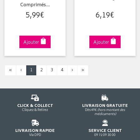
Comprimés…
5
,
99
€
6
,
19
€
Ajouter
Ajouter
«
‹
1
2
3
4
›
»
CLICK & COLLECT
LIVRAISON GRATUITE
Cliquez & Retirez
Dès 49€
(hors montant des
médicaments)
LIVRAISON RAPIDE
SERVICE CLIENT
Via DPD
09 72 09 30 00