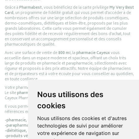
Grâce à
Pharmabest
, vous bénéficiez de la carte privilège
My Very Best
Card
, un programme de fidélité gratuit qui vous permet d’accéder à de
nombreuses offres sur une large sélection de produits cosmétiques,
dermo-cosmétiques, diététiques et bien-être, proposés par les plus
grands laboratoires. Cette carte vous permet également de cumuler
des points fidélité et de recevoir régulièrement des bons d’achat, tout
en conservant un accompagnement personnalisé et des conseils
pharmaceutiques de qualité.
Avec une surface de vente de
800 m²
, la
pharmacie Cayeux
vous
accueille dans un espace moderne et spacieux, offrant un choix très
large de produits en pharmacie et parapharmacie, sélectionnés avec
rigueur et proposés à des prix attractifs. Notre équipe de pharmaciens
et de préparateurs est à votre écoute pour vous conseiller au quotidien,
en toute confiance.
Votre pharmacie en ligne :
pharmacie-cayeux.fr
Le site
pharmacie-cayeux.fr
est le prolongement digital de la pharmacie
Nous utilisons des
Cayeux Pharmabest Berck-sur-Mer – Rang-du-Fliers.
cookies
Il vous permet de réaliser vos achats en ligne parmi des milliers de
références en :
Nous utilisons des cookies et d'autres
-pharmacie,
-parapharmacie,
technologies de suivi pour améliorer
-diététique,
votre expérience de navigation sur
-produits vétérinaires.