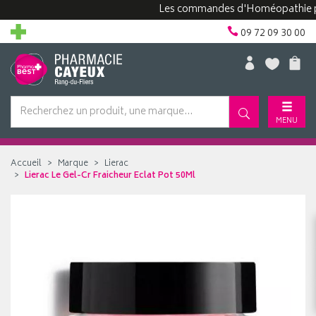
Les commandes d'Homéopathie peuven
09 72 09 30 00
MENU
Accueil
Marque
Lierac
Lierac Le Gel-Cr Fraicheur Eclat Pot 50Ml