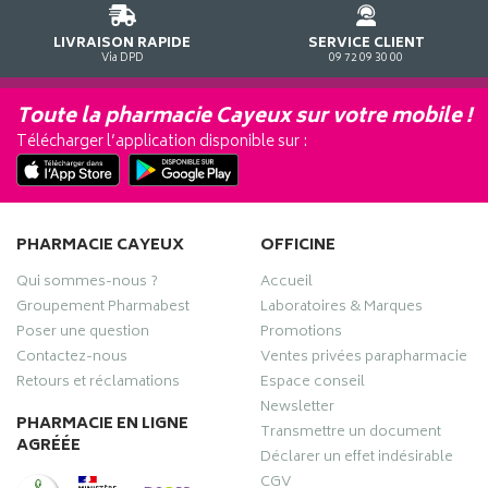
LIVRAISON RAPIDE
SERVICE CLIENT
Via DPD
09 72 09 30 00
Toute la pharmacie Cayeux sur votre mobile !
Télécharger l’application disponible sur :
PHARMACIE CAYEUX
OFFICINE
Qui sommes-nous ?
Accueil
Groupement Pharmabest
Laboratoires & Marques
Poser une question
Promotions
Contactez-nous
Ventes privées parapharmacie
Retours et réclamations
Espace conseil
Newsletter
PHARMACIE EN LIGNE
Transmettre un document
AGRÉÉE
Déclarer un effet indésirable
CGV