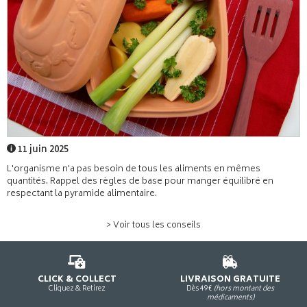
11 juin 2025
L'organisme n'a pas besoin de tous les aliments en mêmes
quantités. Rappel des règles de base pour manger équilibré en
respectant la pyramide alimentaire.
> Voir tous les conseils
CLICK & COLLECT
LIVRAISON GRATUITE
Cliquez & Retirez
Dès 49€
(hors montant des
médicaments)