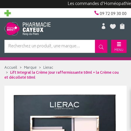
Les commandes d'Homéopathie peuven
09 72 09 30 00
MENU
Accueil
Marque
Lierac
Lift Integral la Crème Jour raffermissante 50ml + la Crème cou
et décolleté 50ml