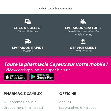
> Voir tous les conseils
CLICK & COLLECT
LIVRAISON GRATUITE
Cliquez & Retirez
Dès 49€
(hors montant des
médicaments)
LIVRAISON RAPIDE
SERVICE CLIENT
Via DPD
09 72 09 30 00
Toute la pharmacie Cayeux sur votre mobile !
Télécharger l’application disponible sur :
PHARMACIE CAYEUX
OFFICINE
Qui sommes-nous ?
Accueil
Groupement Pharmabest
Laboratoires & Marques