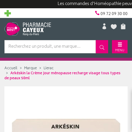
Les commandes d'Homéopathie peuvent pre
09 72 09 30 00
MENU
Accueil
Marque
Lierac
Arkéskin la Crème Jour ménopause recharge visage tous types
de peaux 50ml