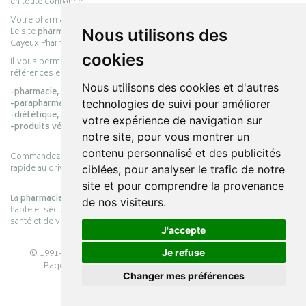
en toute confiance.
Votre pharmacie en ligne :
pharmacie-cayeux.fr
Le site
pharmacie-cayeux.fr
est le prolongement digital de la pharmacie
Nous utilisons des
Cayeux Pharmabest Berck-sur-Mer – Rang-du-Fliers.
cookies
Il vous permet de réaliser vos achats en ligne parmi des milliers de
références en :
Nous utilisons des cookies et d'autres
-pharmacie,
-parapharmacie,
technologies de suivi pour améliorer
-diététique,
votre expérience de navigation sur
-produits vétérinaires.
notre site, pour vous montrer un
contenu personnalisé et des publicités
Commandez simplement vos produits en ligne et choisissez le retrait
rapide au drive ou la livraison à domicile, en toute simplicité.
ciblées, pour analyser le trafic de notre
site et pour comprendre la provenance
La
pharmacie Cayeux
s’engage à vous offrir une expérience pratique,
de nos visiteurs.
fiable et sécurisée, en officine comme en ligne, au service de votre
santé et de votre bien-être.
J'accepte
© 1991-2026
PHARMACIE CAYEUX
– Tous droits réservés –
Je refuse
Page mise à jour le 03/08/2026 –
Pharmacie en ligne
Changer mes préférences
Apotekisto