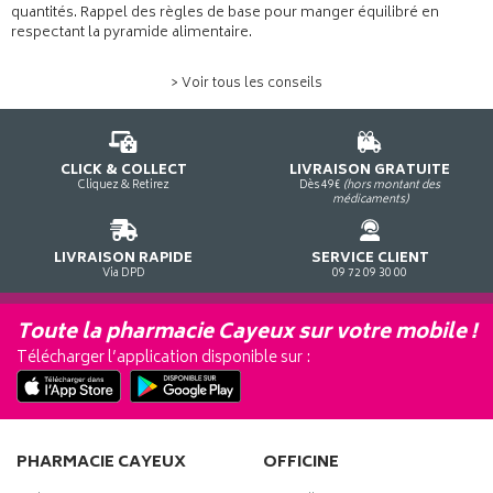
quantités. Rappel des règles de base pour manger équilibré en
respectant la pyramide alimentaire.
> Voir tous les conseils
CLICK & COLLECT
LIVRAISON GRATUITE
Cliquez & Retirez
Dès 49€
(hors montant des
médicaments)
LIVRAISON RAPIDE
SERVICE CLIENT
Via DPD
09 72 09 30 00
Toute la pharmacie Cayeux sur votre mobile !
Télécharger l’application disponible sur :
PHARMACIE CAYEUX
OFFICINE