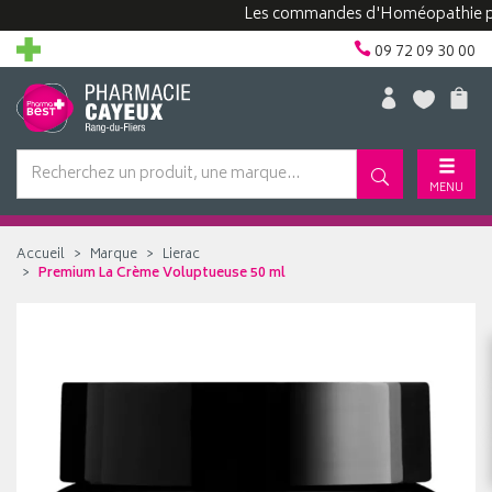
Les commandes d'Homéopathie peuvent
09 72 09 30 00
MENU
Accueil
Marque
Lierac
Premium La Crème Voluptueuse 50 ml