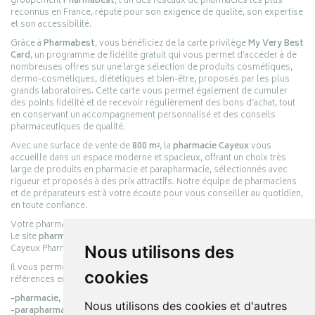
groupement
Pharmabest
, l’un des réseaux de pharmacies les plus
reconnus en France, réputé pour son exigence de qualité, son expertise
et son accessibilité.
Grâce à
Pharmabest
, vous bénéficiez de la carte privilège
My Very Best
Card
, un programme de fidélité gratuit qui vous permet d’accéder à de
nombreuses offres sur une large sélection de produits cosmétiques,
dermo-cosmétiques, diététiques et bien-être, proposés par les plus
grands laboratoires. Cette carte vous permet également de cumuler
des points fidélité et de recevoir régulièrement des bons d’achat, tout
en conservant un accompagnement personnalisé et des conseils
pharmaceutiques de qualité.
Avec une surface de vente de
800 m²
, la
pharmacie Cayeux
vous
accueille dans un espace moderne et spacieux, offrant un choix très
large de produits en pharmacie et parapharmacie, sélectionnés avec
rigueur et proposés à des prix attractifs. Notre équipe de pharmaciens
et de préparateurs est à votre écoute pour vous conseiller au quotidien,
en toute confiance.
Votre pharmacie en ligne :
pharmacie-cayeux.fr
Le site
pharmacie-cayeux.fr
est le prolongement digital de la pharmacie
Cayeux Pharmabest Berck-sur-Mer – Rang-du-Fliers.
Nous utilisons des
Il vous permet de réaliser vos achats en ligne parmi des milliers de
cookies
références en :
-pharmacie,
Nous utilisons des cookies et d'autres
-parapharmacie,