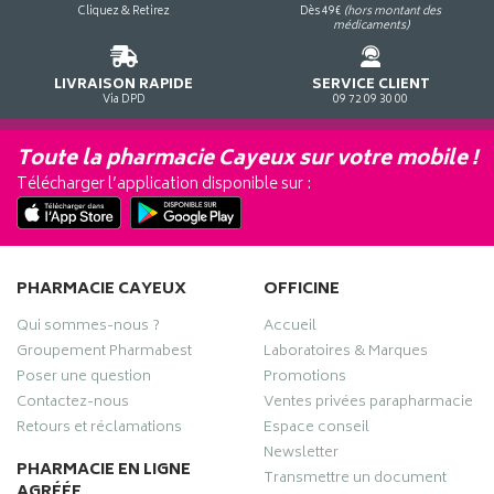
Cliquez & Retirez
Dès 49€
(hors montant des
médicaments)
LIVRAISON RAPIDE
SERVICE CLIENT
Via DPD
09 72 09 30 00
Toute la pharmacie Cayeux sur votre mobile !
Télécharger l’application disponible sur :
PHARMACIE CAYEUX
OFFICINE
Qui sommes-nous ?
Accueil
Groupement Pharmabest
Laboratoires & Marques
Poser une question
Promotions
Contactez-nous
Ventes privées parapharmacie
Retours et réclamations
Espace conseil
Newsletter
PHARMACIE EN LIGNE
Transmettre un document
AGRÉÉE