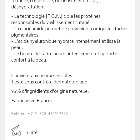
fermeté, d'élasticité, de densité et d'éclat,
déshydratation.
- La technologie [F.G.N.] cible les protéines
responsables du vieillissement cutané.
- La niacinamide permet de prévenir et corriger les taches
pigmentaires.
- L'acide hyaluronique hydrate intensément et lisse la
peau.
- Le beurre de karité nourrit intensément et apporte
confort à la peau.
Convient aux peaux sensibles.
Testé sous contrôle dermatologique.
95% d'ingrédients d'origine naturelle.
Fabriqué en France.
Référence CIP : 3701436917890
1 unité
6M