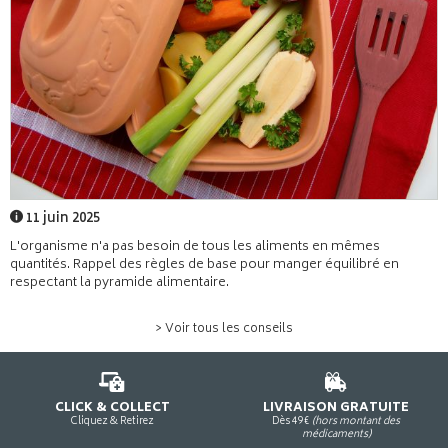
11 juin 2025
L'organisme n'a pas besoin de tous les aliments en mêmes
quantités. Rappel des règles de base pour manger équilibré en
respectant la pyramide alimentaire.
> Voir tous les conseils
CLICK & COLLECT
LIVRAISON GRATUITE
Cliquez & Retirez
Dès 49€
(hors montant des
médicaments)