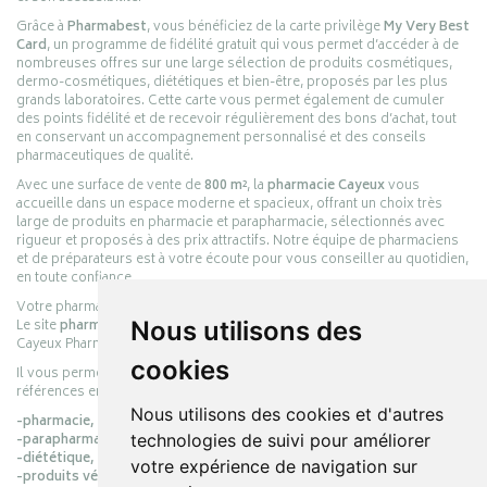
Grâce à
Pharmabest
, vous bénéficiez de la carte privilège
My Very Best
Card
, un programme de fidélité gratuit qui vous permet d’accéder à de
nombreuses offres sur une large sélection de produits cosmétiques,
dermo-cosmétiques, diététiques et bien-être, proposés par les plus
grands laboratoires. Cette carte vous permet également de cumuler
des points fidélité et de recevoir régulièrement des bons d’achat, tout
en conservant un accompagnement personnalisé et des conseils
pharmaceutiques de qualité.
Avec une surface de vente de
800 m²
, la
pharmacie Cayeux
vous
accueille dans un espace moderne et spacieux, offrant un choix très
large de produits en pharmacie et parapharmacie, sélectionnés avec
rigueur et proposés à des prix attractifs. Notre équipe de pharmaciens
et de préparateurs est à votre écoute pour vous conseiller au quotidien,
en toute confiance.
Votre pharmacie en ligne :
pharmacie-cayeux.fr
Le site
pharmacie-cayeux.fr
est le prolongement digital de la pharmacie
Nous utilisons des
Cayeux Pharmabest Berck-sur-Mer – Rang-du-Fliers.
cookies
Il vous permet de réaliser vos achats en ligne parmi des milliers de
références en :
Nous utilisons des cookies et d'autres
-pharmacie,
-parapharmacie,
technologies de suivi pour améliorer
-diététique,
votre expérience de navigation sur
-produits vétérinaires.