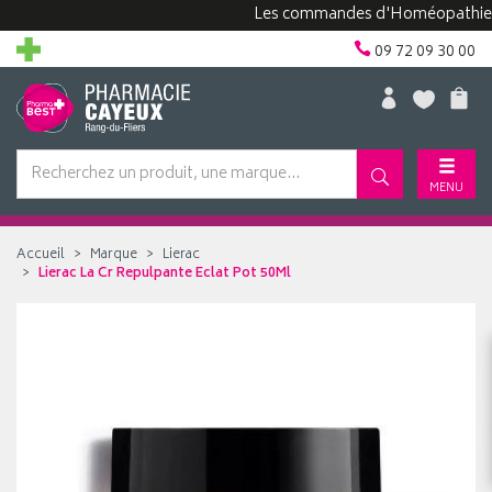
Les commandes d'Homéopathie peuve
09 72 09 30 00
MENU
Accueil
Marque
Lierac
Lierac La Cr Repulpante Eclat Pot 50Ml