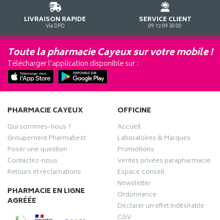
LIVRAISON RAPIDE
SERVICE CLIENT
Via DPD
09 72 09 30 00
Toute la pharmacie Cayeux sur votre mobile !
Télécharger l’application disponible sur :
PHARMACIE CAYEUX
OFFICINE
Qui sommes-nous ?
Accueil
Groupement Pharmabest
Laboratoires & Marques
Poser une question
Promotions
Contactez-nous
Ventes privées parapharmacie
Retours et réclamations
Espace conseil
Newsletter
PHARMACIE EN LIGNE
Ordonnance
AGRÉÉE
Déclarer un effet indésirable
CGV