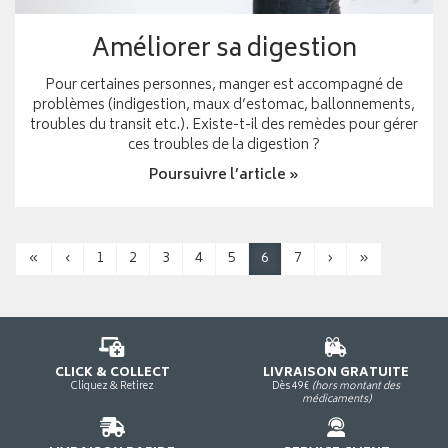
Améliorer sa digestion
Pour certaines personnes, manger est accompagné de
problèmes (indigestion, maux d’estomac, ballonnements,
troubles du transit etc.). Existe-t-il des remèdes pour gérer
ces troubles de la digestion ?
Poursuivre l’article »
«
‹
1
2
3
4
5
6
7
›
»
CLICK & COLLECT
LIVRAISON GRATUITE
Cliquez & Retirez
Dès 49€
(hors montant des
médicaments)