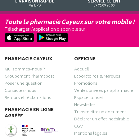
LIVRAISON RAPIDE
SERVICE CLIENT
Via DPD
09 72 09 30 00
Toute la pharmacie Cayeux sur votre mobile !
Télécharger l’application disponible sur :
PHARMACIE CAYEUX
OFFICINE
Qui sommes-nous ?
Accueil
Groupement Pharmabest
Laboratoires & Marques
Poser une question
Promotions
Contactez-nous
Ventes privées parapharmacie
Retours et réclamations
Espace conseil
Newsletter
PHARMACIE EN LIGNE
Transmettre un document
AGRÉÉE
Déclarer un effet indésirable
CGV
Mentions légales