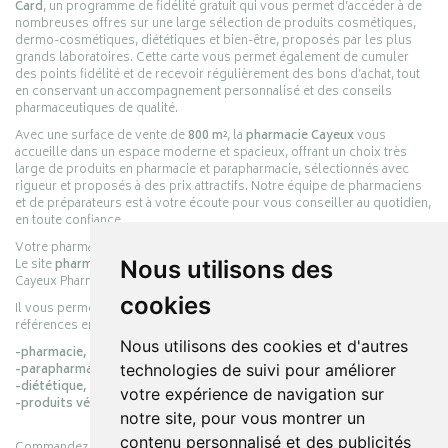
Card
, un programme de fidélité gratuit qui vous permet d’accéder à de
nombreuses offres sur une large sélection de produits cosmétiques,
dermo-cosmétiques, diététiques et bien-être, proposés par les plus
grands laboratoires. Cette carte vous permet également de cumuler
des points fidélité et de recevoir régulièrement des bons d’achat, tout
en conservant un accompagnement personnalisé et des conseils
pharmaceutiques de qualité.
Avec une surface de vente de
800 m²
, la
pharmacie Cayeux
vous
accueille dans un espace moderne et spacieux, offrant un choix très
large de produits en pharmacie et parapharmacie, sélectionnés avec
rigueur et proposés à des prix attractifs. Notre équipe de pharmaciens
et de préparateurs est à votre écoute pour vous conseiller au quotidien,
en toute confiance.
Votre pharmacie en ligne :
pharmacie-cayeux.fr
Nous utilisons des
Le site
pharmacie-cayeux.fr
est le prolongement digital de la pharmacie
Cayeux Pharmabest Berck-sur-Mer – Rang-du-Fliers.
cookies
Il vous permet de réaliser vos achats en ligne parmi des milliers de
références en :
Nous utilisons des cookies et d'autres
-pharmacie,
technologies de suivi pour améliorer
-parapharmacie,
-diététique,
votre expérience de navigation sur
-produits vétérinaires.
notre site, pour vous montrer un
contenu personnalisé et des publicités