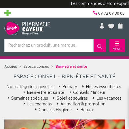
Les commandes d'Homéopathie peuv
09 72 09 30 00
MENU
Accueil
Espace conseil
Bien-être et santé
ESPACE CONSEIL – BIEN-ÊTRE ET SANTÉ
Nos catégories conseils :
Primary
Huiles essentielles
Bien-être et santé
Conseils Minceur
Semaines spéciales
Soleil et solaires
Les vacances
Les examens
Animation & promotion
Conseils Hygiène
Beauté