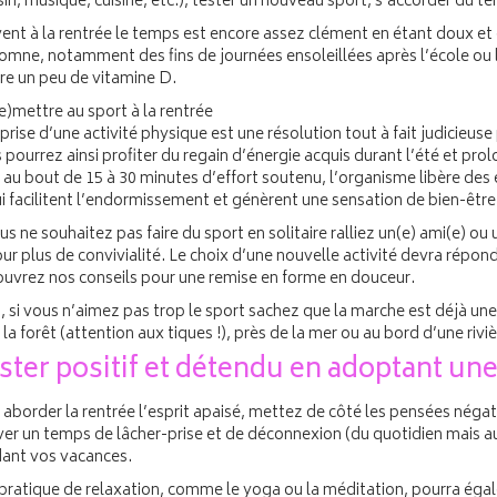
in, musique, cuisine, etc.), tester un nouveau sport, s’accorder du t
ent à la rentrée le temps est encore assez clément en étant doux et 
tomne, notamment des fins de journées ensoleillées après l’école ou l
re un peu de vitamine D.
e)mettre au sport à la rentrée
prise d’une activité physique est une résolution tout à fait judicieuse 
pourrez ainsi profiter du regain d’énergie acquis durant l’été et pro
, au bout de 15 à 30 minutes d’effort soutenu, l’organisme libère de
ui facilitent l’endormissement et génèrent une sensation de bien-être
us ne souhaitez pas faire du sport en solitaire ralliez un(e) ami(e) 
ur plus de convivialité. Le choix d’une nouvelle activité devra répon
uvrez nos conseils pour une remise en forme en douceur.
n, si vous n’aimez pas trop le sport sachez que la marche est déjà u
la forêt (attention aux tiques !), près de la mer ou au bord d’une rivi
ster positif et détendu en adoptant une
aborder la rentrée l’esprit apaisé, mettez de côté les pensées négati
ver un temps de lâcher-prise et de déconnexion (du quotidien mais a
ant vos vacances.
pratique de relaxation, comme le yoga ou la méditation, pourra éga