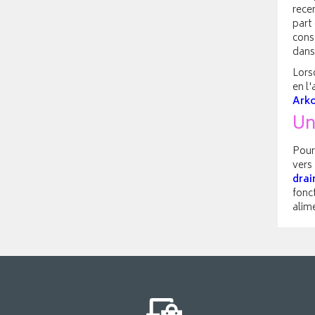
rece
part
consc
dans
Lors
en l
Arko
Un
Pour
vers
drai
fonct
alime