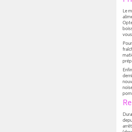
Pr
Le ma
alim
Opte
boiss
vous
Pour
fraîc
mati
prépa
Enfin
derni
nouve
noise
pom
Re
Dura
depui
arrêt