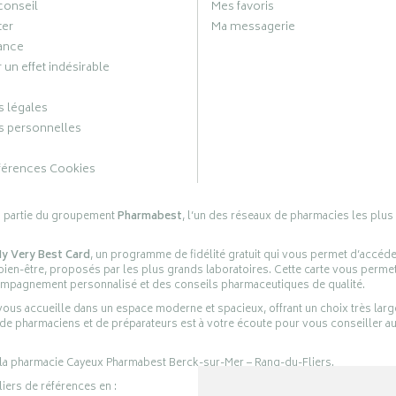
conseil
Mes favoris
ter
Ma messagerie
ance
 un effet indésirable
 légales
 personnelles
férences Cookies
s partie du groupement
Pharmabest
, l’un des réseaux de pharmacies les plus
y Very Best Card
, un programme de fidélité gratuit qui vous permet d’accéd
en-être, proposés par les plus grands laboratoires. Cette carte vous permet
compagnement personnalisé et des conseils pharmaceutiques de qualité.
ous accueille dans un espace moderne et spacieux, offrant un choix très lar
 de pharmaciens et de préparateurs est à votre écoute pour vous conseiller au
 la pharmacie Cayeux Pharmabest Berck-sur-Mer – Rang-du-Fliers.
liers de références en :