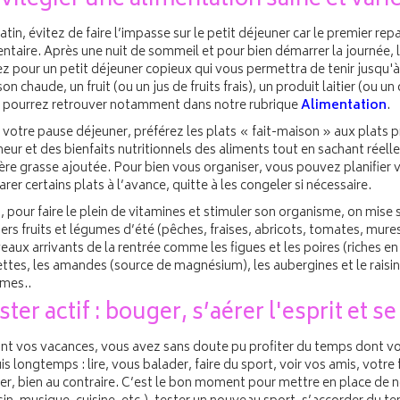
ivilégier une alimentation saine et vari
tin, évitez de faire l’impasse sur le petit déjeuner car le premier rep
entaire. Après une nuit de sommeil et pour bien démarrer la journée, 
z pour un petit déjeuner copieux qui vous permettra de tenir jusqu'
on chaude, un fruit (ou un jus de fruits frais), un produit laitier (ou u
 pourrez retrouver notamment dans notre rubrique
Alimentation
.
 votre pause déjeuner, préférez les plats « fait-maison » aux plats p
heur et des bienfaits nutritionnels des aliments tout en sachant réell
ère grasse ajoutée. Pour bien vous organiser, vous pouvez planifier 
rer certains plats à l’avance, quitte à les congeler si nécessaire.
, pour faire le plein de vitamines et stimuler son organisme, on mise su
ers fruits et légumes d’été (pêches, fraises, abricots, tomates, mures
aux arrivants de la rentrée comme les figues et les poires (riches en f
ttes, les amandes (source de magnésium), les aubergines et le raisin
mes..
ster actif : bouger, s’aérer l'esprit et s
nt vos vacances, vous avez sans doute pu profiter du temps dont vou
s longtemps : lire, vous balader, faire du sport, voir vos amis, votre
er, bien au contraire. C’est le bon moment pour mettre en place de no