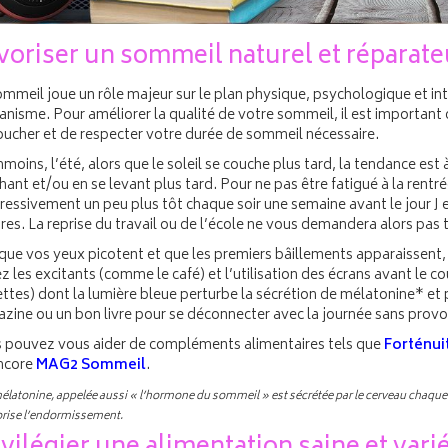
voriser un sommeil naturel et réparate
ommeil joue un rôle majeur sur le plan physique, psychologique et int
anisme. Pour améliorer la qualité de votre sommeil, il est important 
oucher et de respecter votre durée de sommeil nécessaire.
oins, l’été, alors que le soleil se couche plus tard, la tendance est 
ant et/ou en se levant plus tard. Pour ne pas être fatigué à la rentrée
ressivement un peu plus tôt chaque soir une semaine avant le jour J e
res. La reprise du travail ou de l’école ne vous demandera alors pas 
ue vos yeux picotent et que les premiers bâillements apparaissent, al
z les excitants (comme le café) et l’utilisation des écrans avant le c
ettes) dont la lumière bleue perturbe la sécrétion de mélatonine* et 
zine ou un bon livre pour se déconnecter avec la journée sans prov
 pouvez vous aider de compléments alimentaires tels que
Forténui
ncore
MAG2 Sommeil
.
élatonine, appelée aussi « l’hormone du sommeil » est sécrétée par le cerveau chaque n
orise l’endormissement.