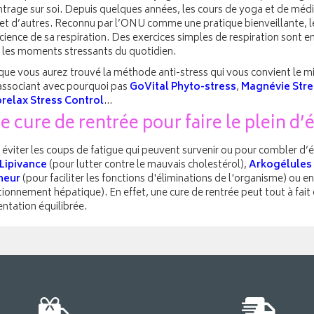
ntrage sur soi. Depuis quelques années, les cours de yoga et de médit
 et d’autres. Reconnu par l’ONU comme une pratique bienveillante,
ience de sa respiration. Des exercices simples de respiration sont en
 les moments stressants du quotidien.
que vous aurez trouvé la méthode anti-stress qui vous convient le mi
'associant avec pourquoi pas
GoVital Phyto-stress
,
Magnévie Stre
relax Stress Control
...
e cure de rentrée pour faire le plein d’
 éviter les coups de fatigue qui peuvent survenir ou pour combler d
Lipivance
(pour lutter contre le mauvais cholestérol),
Arkogélules 
neur
(pour faciliter les fonctions d'éliminations de l'organisme) ou e
ionnement hépatique). En effet, une cure de rentrée peut tout à fait 
ntation équilibrée.