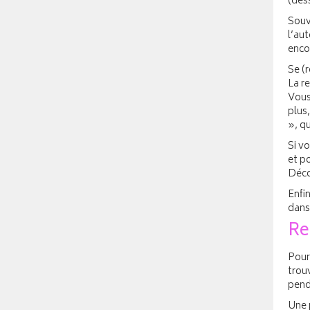
(dess
Souv
l’au
enco
Se (r
La re
Vous 
plus
», q
Si vo
et po
Déco
Enfi
dans 
Re
Pour 
trou
pend
Une 