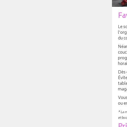
Fa
Le s
l’org
du c
Néanm
couch
prog
horai
Dès q
Évite
tabl
maga
Vous
ou e
* La m
et fav