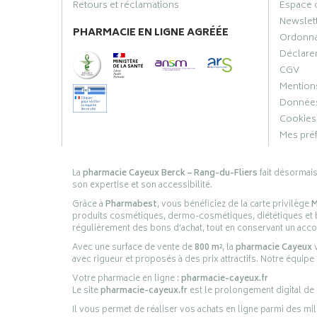
Retours et réclamations
Espace 
Newslet
PHARMACIE EN LIGNE AGRÉÉE
Ordonn
Déclarer
CGV
Mentions
Données
Cookies
Mes pré
La
pharmacie Cayeux Berck – Rang-du-Fliers
fait désormai
son expertise et son accessibilité.
Grâce à
Pharmabest
, vous bénéficiez de la carte privilège
M
produits cosmétiques, dermo-cosmétiques, diététiques et bi
régulièrement des bons d’achat, tout en conservant un ac
Avec une surface de vente de
800 m²
, la
pharmacie Cayeux
v
avec rigueur et proposés à des prix attractifs. Notre équipe
Votre pharmacie en ligne :
pharmacie-cayeux.fr
Le site
pharmacie-cayeux.fr
est le prolongement digital de
Il vous permet de réaliser vos achats en ligne parmi des mil