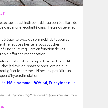
ur
ellectuel et est indispensable au bon équilibre de
de garder une régularité dans l’heure du lever et
à dérégler le cycle de sommeil habituel en se
, il ne faut pas hésiter à vous coucher
t à une heure régulière en fonction de vos
trop d’effort de réadaptation.
ors c'est qu'il est temps de se mettre au lit.
oucher (télévision, smartphones, ordinateur,
peut gêner le sommeil. N'hésitez pas à lire un
oquer d’hyperstimulation.
t 8h
,
Méla-sommeil GOVital
,
Euphytose nuit
uit. Elle régule notre rythme circadien (cycle veille-sommeil)