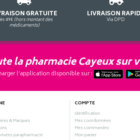
VRAISON GRATUITE
LIVRAISON RAPI
ès 49€
(hors montant des
Via DPD
médicaments)
te la pharmacie Cayeux sur v
arger l’application disponible sur :
NE
COMPTE
Identification
oires & Marques
Mes coordonnées
ons
Mes commandes
privées parapharmacie
Mon panier