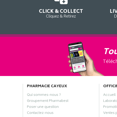
CLICK & COLLECT
LI
Cliquez & Retirez
D
Tou
Téléch
PHARMACIE CAYEUX
OFFICI
Qui sommes-nous ?
Accueil
Groupement Pharmabest
Laborat
Poser une question
Promoti
Contactez-nous
Ventes 