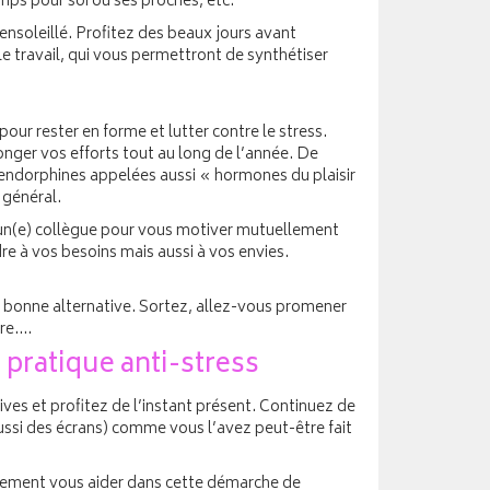
emps pour soi ou ses proches, etc.
ensoleillé. Profitez des beaux jours avant
e travail, qui vous permettront de synthétiser
pour rester en forme et lutter contre le stress.
longer vos efforts tout au long de l’année. De
s endorphines appelées aussi « hormones du plaisir
 général.
ou un(e) collègue pour vous motiver mutuellement
dre à vos besoins mais aussi à vos envies.
ne bonne alternative. Sortez, allez-vous promener
ère….
 pratique anti-stress
ves et profitez de l’instant présent. Continuez de
ussi des écrans) comme vous l’avez peut-être fait
lement vous aider dans cette démarche de