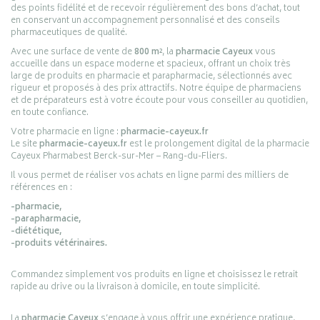
des points fidélité et de recevoir régulièrement des bons d’achat, tout
en conservant un accompagnement personnalisé et des conseils
pharmaceutiques de qualité.
Avec une surface de vente de
800 m²
, la
pharmacie Cayeux
vous
accueille dans un espace moderne et spacieux, offrant un choix très
large de produits en pharmacie et parapharmacie, sélectionnés avec
rigueur et proposés à des prix attractifs. Notre équipe de pharmaciens
et de préparateurs est à votre écoute pour vous conseiller au quotidien,
en toute confiance.
Votre pharmacie en ligne :
pharmacie-cayeux.fr
Le site
pharmacie-cayeux.fr
est le prolongement digital de la pharmacie
Cayeux Pharmabest Berck-sur-Mer – Rang-du-Fliers.
Il vous permet de réaliser vos achats en ligne parmi des milliers de
références en :
-pharmacie,
-parapharmacie,
-diététique,
-produits vétérinaires.
Commandez simplement vos produits en ligne et choisissez le retrait
rapide au drive ou la livraison à domicile, en toute simplicité.
La
pharmacie Cayeux
s’engage à vous offrir une expérience pratique,