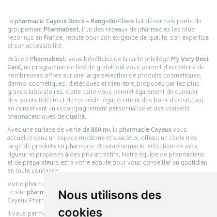
La
pharmacie Cayeux Berck – Rang-du-Fliers
fait désormais partie du
groupement
Pharmabest
, l’un des réseaux de pharmacies les plus
reconnus en France, réputé pour son exigence de qualité, son expertise
et son accessibilité.
Grâce à
Pharmabest
, vous bénéficiez de la carte privilège
My Very Best
Card
, un programme de fidélité gratuit qui vous permet d’accéder à de
nombreuses offres sur une large sélection de produits cosmétiques,
dermo-cosmétiques, diététiques et bien-être, proposés par les plus
grands laboratoires. Cette carte vous permet également de cumuler
des points fidélité et de recevoir régulièrement des bons d’achat, tout
en conservant un accompagnement personnalisé et des conseils
pharmaceutiques de qualité.
Avec une surface de vente de
800 m²
, la
pharmacie Cayeux
vous
accueille dans un espace moderne et spacieux, offrant un choix très
large de produits en pharmacie et parapharmacie, sélectionnés avec
rigueur et proposés à des prix attractifs. Notre équipe de pharmaciens
et de préparateurs est à votre écoute pour vous conseiller au quotidien,
en toute confiance.
Votre pharmacie en ligne :
pharmacie-cayeux.fr
Le site
pharmacie-cayeux.fr
est le prolongement digital de la pharmacie
Nous utilisons des
Cayeux Pharmabest Berck-sur-Mer – Rang-du-Fliers.
cookies
Il vous permet de réaliser vos achats en ligne parmi des milliers de