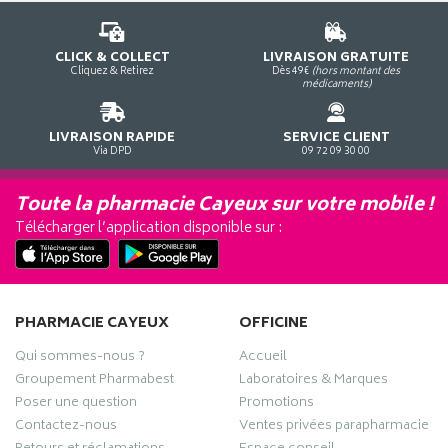
CLICK & COLLECT
LIVRAISON GRATUITE
Cliquez & Retirez
Dès 49€
(hors montant des
médicaments)
LIVRAISON RAPIDE
SERVICE CLIENT
Via DPD
09 72 09 30 00
Toute la pharmacie Cayeux sur votre mobile !
Télécharger l’application disponible sur :
PHARMACIE CAYEUX
OFFICINE
Qui sommes-nous ?
Accueil
Groupement Pharmabest
Laboratoires & Marques
Poser une question
Promotions
Contactez-nous
Ventes privées parapharmacie