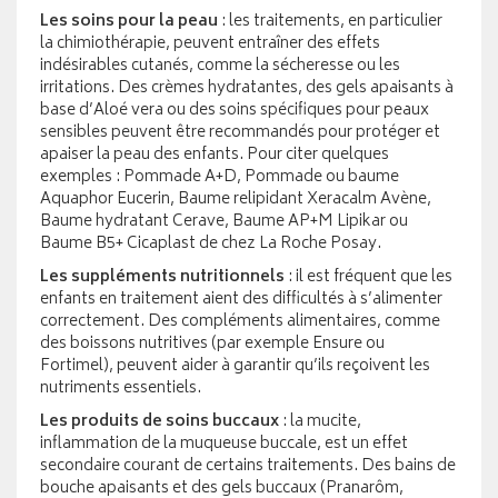
Les soins pour la peau
: les traitements, en particulier
la chimiothérapie, peuvent entraîner des effets
indésirables cutanés, comme la sécheresse ou les
irritations. Des crèmes hydratantes, des gels apaisants à
base d’Aloé vera ou des soins spécifiques pour peaux
sensibles peuvent être recommandés pour protéger et
apaiser la peau des enfants. Pour citer quelques
exemples : Pommade A+D, Pommade ou baume
Aquaphor Eucerin, Baume relipidant Xeracalm Avène,
Baume hydratant Cerave, Baume AP+M Lipikar ou
Baume B5+ Cicaplast de chez La Roche Posay.
Les suppléments nutritionnels
: il est fréquent que les
enfants en traitement aient des difficultés à s’alimenter
correctement. Des compléments alimentaires, comme
des boissons nutritives (par exemple Ensure ou
Fortimel), peuvent aider à garantir qu’ils reçoivent les
nutriments essentiels.
Les produits de soins buccaux
: la mucite,
inflammation de la muqueuse buccale, est un effet
secondaire courant de certains traitements. Des bains de
bouche apaisants et des gels buccaux (Pranarôm,