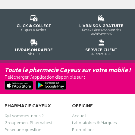
CLICK & COLLECT
LIVRAISON GRATUITE
Cliquez & Retirez
Dès 49€
(hors montant des
médicaments)
LIVRAISON RAPIDE
SERVICE CLIENT
Via DPD
09 72 09 30 00
Toute la pharmacie Cayeux sur votre mobile !
Télécharger l’application disponible sur :
PHARMACIE CAYEUX
OFFICINE
Qui sommes-nous ?
Accueil
Groupement Pharmabest
Laboratoires & Marques
Poser une question
Promotions