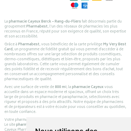
La
pharmacie Cayeux Berck – Rang-du-Fliers
fait désormais partie du
groupement
Pharmabest
, l’un des réseaux de pharmacies les plus
reconnus en France, réputé pour son exigence de qualité, son expertise
et son accessibilité.
Grâce à
Pharmabest
, vous bénéficiez de la carte privilège
My Very Best
Card
, un programme de fidélité gratuit qui vous permet d’accéder à de
nombreuses offres sur une large sélection de produits cosmétiques,
dermo-cosmétiques, diététiques et bien-être, proposés par les plus
grands laboratoires. Cette carte vous permet également de cumuler
des points fidélité et de recevoir régulièrement des bons d’achat, tout
en conservant un accompagnement personnalisé et des conseils
pharmaceutiques de qualité.
Avec une surface de vente de
800 m²
, la
pharmacie Cayeux
vous
accueille dans un espace moderne et spacieux, offrant un choix très
large de produits en pharmacie et parapharmacie, sélectionnés avec
rigueur et proposés à des prix attractifs. Notre équipe de pharmaciens
et de préparateurs est à votre écoute pour vous conseiller au quotidien,
en toute confiance.
Votre pharmacie en ligne :
pharmacie-cayeux.fr
Le site
pharmacie-cayeux.fr
est le prolongement digital de la pharmacie
Cayeux Pharmabest Berck-sur-Mer – Rang-du-Fliers.