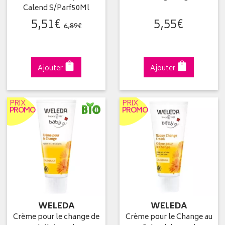
Calend S/Parf50Ml
5
,
51
€
5
,
55
€
6
,
89
€
Ajouter
Ajouter
PRIX
PRIX
PROMO
PROMO
WELEDA
WELEDA
Crème pour le change de
Crème pour le Change au