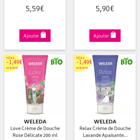
5
,
59
€
5
,
90
€
Ajouter
Ajouter
RÉDUC
.
RÉDUC
.
-1,49€
-1,49€
sur le 2ème
sur le 2ème
WELEDA
WELEDA
Love Crème de Douche
Relax Crème de Douche
Rose Délicate 200 ml
Lavande Apaisante…