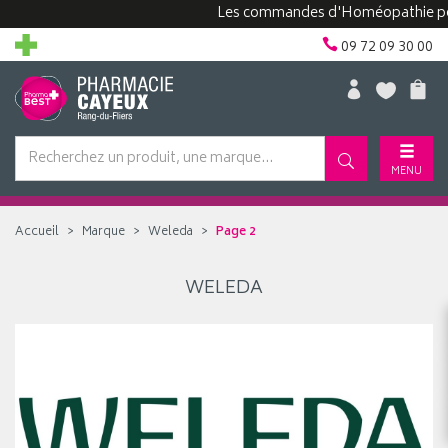
Les commandes d'Homéopathie peuven
09 72 09 30 00
MENU
Accueil
Marque
Weleda
Page 2
WELEDA