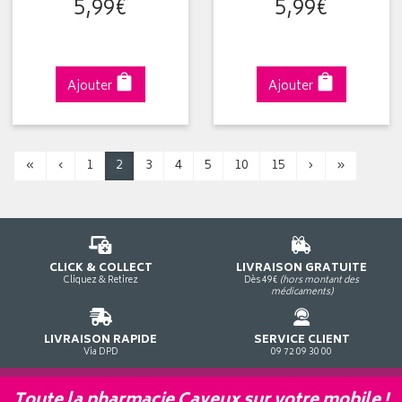
5
,
99
€
5
,
99
€
Ajouter
Ajouter
«
‹
1
2
3
4
5
10
15
›
»
CLICK & COLLECT
LIVRAISON GRATUITE
Cliquez & Retirez
Dès 49€
(hors montant des
médicaments)
LIVRAISON RAPIDE
SERVICE CLIENT
Via DPD
09 72 09 30 00
Toute la pharmacie Cayeux sur votre mobile !