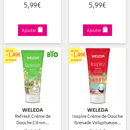
5
,
99
€
5
,
99
€
Ajouter
Ajouter
RÉDUC
.
RÉDUC
.
-1,49€
-1,49€
sur le 2ème
sur le 2ème
WELEDA
WELEDA
Refresh Crème de
Inspire Crème de Douche
Douche Citron…
Grenade Voluptueuse…