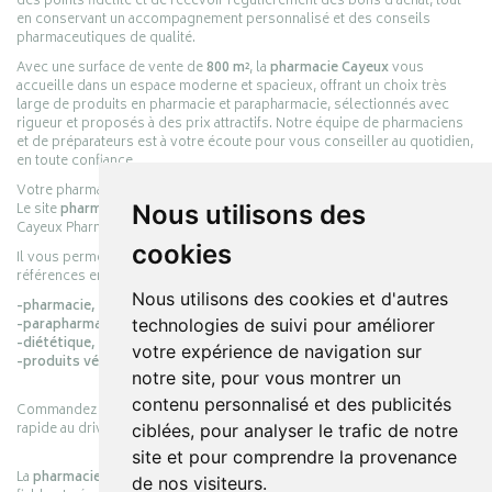
des points fidélité et de recevoir régulièrement des bons d’achat, tout
en conservant un accompagnement personnalisé et des conseils
pharmaceutiques de qualité.
Avec une surface de vente de
800 m²
, la
pharmacie Cayeux
vous
accueille dans un espace moderne et spacieux, offrant un choix très
large de produits en pharmacie et parapharmacie, sélectionnés avec
rigueur et proposés à des prix attractifs. Notre équipe de pharmaciens
et de préparateurs est à votre écoute pour vous conseiller au quotidien,
en toute confiance.
Votre pharmacie en ligne :
pharmacie-cayeux.fr
Nous utilisons des
Le site
pharmacie-cayeux.fr
est le prolongement digital de la pharmacie
Cayeux Pharmabest Berck-sur-Mer – Rang-du-Fliers.
cookies
Il vous permet de réaliser vos achats en ligne parmi des milliers de
références en :
Nous utilisons des cookies et d'autres
-pharmacie,
technologies de suivi pour améliorer
-parapharmacie,
-diététique,
votre expérience de navigation sur
-produits vétérinaires.
notre site, pour vous montrer un
contenu personnalisé et des publicités
Commandez simplement vos produits en ligne et choisissez le retrait
rapide au drive ou la livraison à domicile, en toute simplicité.
ciblées, pour analyser le trafic de notre
site et pour comprendre la provenance
La
pharmacie Cayeux
s’engage à vous offrir une expérience pratique,
de nos visiteurs.