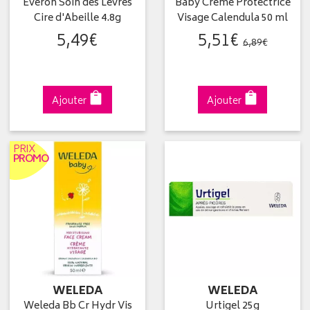
Everon Soin des Lèvres
Baby Crème Protectrice
Cire d'Abeille 4.8g
Visage Calendula 50 ml
5
,
49
€
5
,
51
€
6
,
89
€
Ajouter
Ajouter
PRIX
PROMO
WELEDA
WELEDA
Weleda Bb Cr Hydr Vis
Urtigel 25g