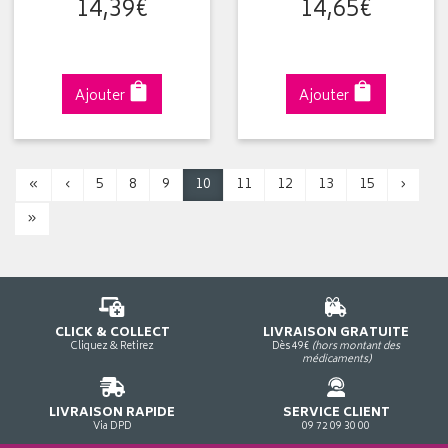
14
,
39
€
14
,
65
€
Ajouter
Ajouter
«
‹
5
8
9
10
11
12
13
15
›
»
CLICK & COLLECT
LIVRAISON GRATUITE
Cliquez & Retirez
Dès 49€
(hors montant des
médicaments)
LIVRAISON RAPIDE
SERVICE CLIENT
Via DPD
09 72 09 30 00