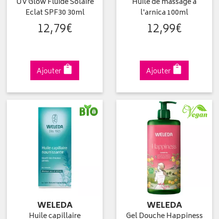
UV Glow Fluide Solaire
Huile de massage à
Eclat SPF30 30ml
l'arnica 100ml
12
,
79
€
12
,
99
€
Ajouter
Ajouter
WELEDA
WELEDA
Huile capillaire
Gel Douche Happiness