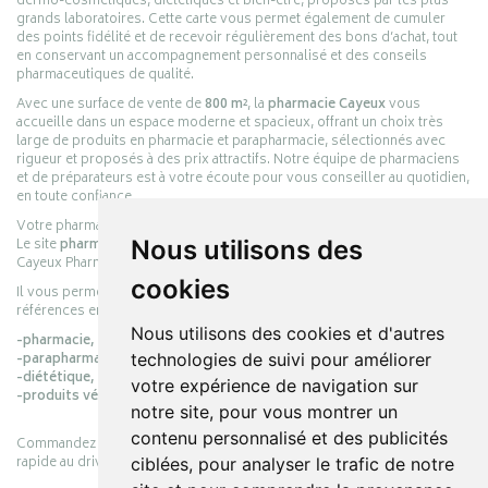
dermo-cosmétiques, diététiques et bien-être, proposés par les plus
grands laboratoires. Cette carte vous permet également de cumuler
des points fidélité et de recevoir régulièrement des bons d’achat, tout
en conservant un accompagnement personnalisé et des conseils
pharmaceutiques de qualité.
Avec une surface de vente de
800 m²
, la
pharmacie Cayeux
vous
accueille dans un espace moderne et spacieux, offrant un choix très
large de produits en pharmacie et parapharmacie, sélectionnés avec
rigueur et proposés à des prix attractifs. Notre équipe de pharmaciens
et de préparateurs est à votre écoute pour vous conseiller au quotidien,
en toute confiance.
Votre pharmacie en ligne :
pharmacie-cayeux.fr
Nous utilisons des
Le site
pharmacie-cayeux.fr
est le prolongement digital de la pharmacie
Cayeux Pharmabest Berck-sur-Mer – Rang-du-Fliers.
cookies
Il vous permet de réaliser vos achats en ligne parmi des milliers de
références en :
Nous utilisons des cookies et d'autres
-pharmacie,
technologies de suivi pour améliorer
-parapharmacie,
-diététique,
votre expérience de navigation sur
-produits vétérinaires.
notre site, pour vous montrer un
contenu personnalisé et des publicités
Commandez simplement vos produits en ligne et choisissez le retrait
rapide au drive ou la livraison à domicile, en toute simplicité.
ciblées, pour analyser le trafic de notre