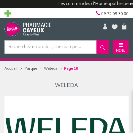
Les commandes d'Homéopathie peuvent p
09 72 09 30 00
MENU
Accueil
Marque
Weleda
Page 10
WELEDA