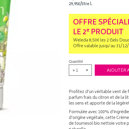
29
,
95
€
/
litre
l.
OFFRE SPÉCIALE
e
LE 2
PRODUIT
Weleda 8,50€ les 2 Gels Dou
Offre valable jusqu’au 31/12
Quantité
× 1
AJOUTER 
Profitez d’un véritable vent de
parfum frais du citron et de la l
les sens et apporte de la légère
Formulée avec 100% d’ingrédient
d’origine végétale, cette Crème
de tournesol bio nettoie votre 