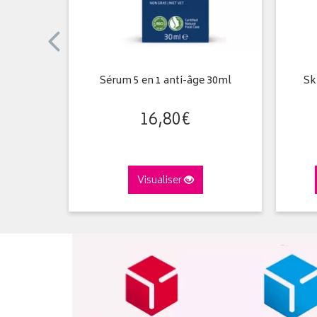
 éveil et
Sérum 5 en 1 anti-âge 30ml
Sk
0ml
16
,
80
€
€
Visualiser