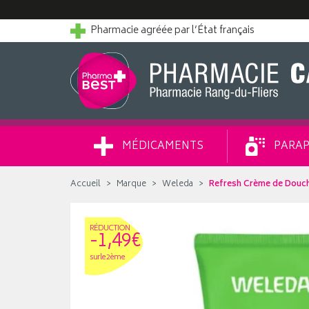
Pharmacie agréée par l’État français
MÉDICAMENTS
PARAP
Accueil
Marque
Weleda
Refresh Crème de Douch
RÉDUC
TION
-1,49€
sur le 2ème