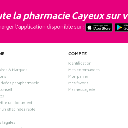
te la pharmacie Cayeux sur v
arger l’application disponible sur :
NE
COMPTE
Identification
oires & Marques
Mes commandes
ons
Mon panier
privées parapharmacie
Mes favoris
conseil
Ma messagerie
ter
ttre un document
 un effet indésirable
 légales