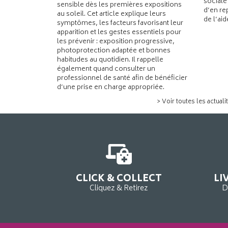
sociale
sensible dès les premières expositions
d’en re
au soleil. Cet article explique leurs
de l’ai
symptômes, les facteurs favorisant leur
apparition et les gestes essentiels pour
les prévenir : exposition progressive,
photoprotection adaptée et bonnes
habitudes au quotidien. Il rappelle
également quand consulter un
professionnel de santé afin de bénéficier
d’une prise en charge appropriée.
> Voir toutes les actuali
CLICK & COLLECT
LI
Cliquez & Retirez
D