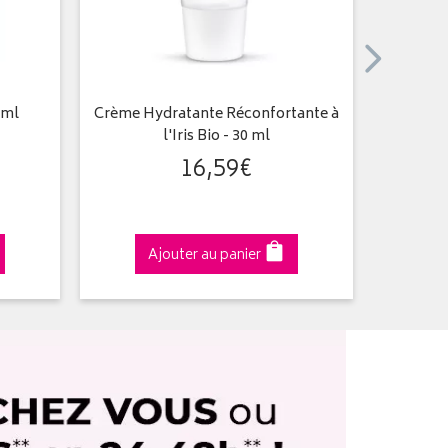
0ml
Crème Hydratante Réconfortante à
Baby 
l'Iris Bio - 30 ml
Che
16
,
59
€
Ajouter au panier
A