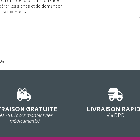
 et familiale, d’où l’importance
pérer les signes et de demander
de rapidement.
tés
VRAISON GRATUITE
LIVRAISON RAPI
ès 49€
(hors montant des
Via DPD
médicaments)