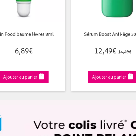
in Food baume lèvres 8ml
Sérum Boost Anti-âge 3
6
,
89
€
12
,
49
€
14
,
49
€
Ajouter au panier
Ajouter au panier