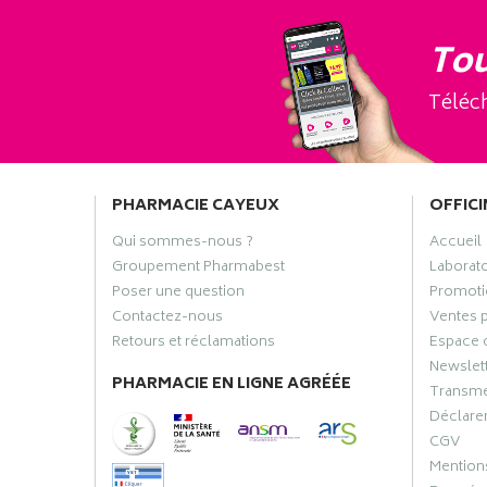
Tou
Téléch
PHARMACIE CAYEUX
OFFICI
Qui sommes-nous ?
Accueil
Groupement Pharmabest
Laborat
Poser une question
Promoti
Contactez-nous
Ventes 
Retours et réclamations
Espace 
Newslet
PHARMACIE EN LIGNE AGRÉÉE
Transme
Déclarer
CGV
Mentions