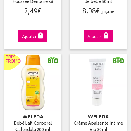
Poussée Dentaire x6
de bébé 50ml
7
,
49
€
8
,
08
€
10
,
10
€
Ajouter
Ajouter
PRIX
PROMO
WELEDA
WELEDA
Bébé Lait Corporel
Crème Apaisante Intime
Calendula 200 ml
Bio 30ml