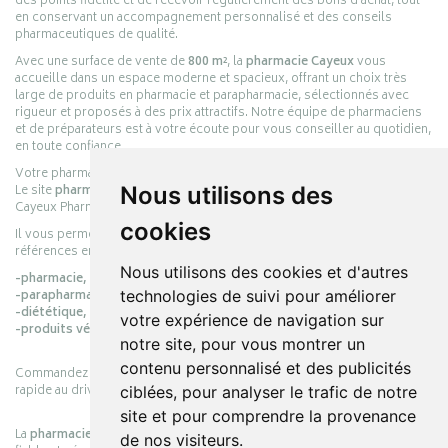
des points fidélité et de recevoir régulièrement des bons d’achat, tout
en conservant un accompagnement personnalisé et des conseils
pharmaceutiques de qualité.
Avec une surface de vente de
800 m²
, la
pharmacie Cayeux
vous
accueille dans un espace moderne et spacieux, offrant un choix très
large de produits en pharmacie et parapharmacie, sélectionnés avec
rigueur et proposés à des prix attractifs. Notre équipe de pharmaciens
et de préparateurs est à votre écoute pour vous conseiller au quotidien,
en toute confiance.
Votre pharmacie en ligne :
pharmacie-cayeux.fr
Nous utilisons des
Le site
pharmacie-cayeux.fr
est le prolongement digital de la pharmacie
Cayeux Pharmabest Berck-sur-Mer – Rang-du-Fliers.
cookies
Il vous permet de réaliser vos achats en ligne parmi des milliers de
références en :
Nous utilisons des cookies et d'autres
-pharmacie,
technologies de suivi pour améliorer
-parapharmacie,
-diététique,
votre expérience de navigation sur
-produits vétérinaires.
notre site, pour vous montrer un
contenu personnalisé et des publicités
Commandez simplement vos produits en ligne et choisissez le retrait
rapide au drive ou la livraison à domicile, en toute simplicité.
ciblées, pour analyser le trafic de notre
site et pour comprendre la provenance
La
pharmacie Cayeux
s’engage à vous offrir une expérience pratique,
de nos visiteurs.