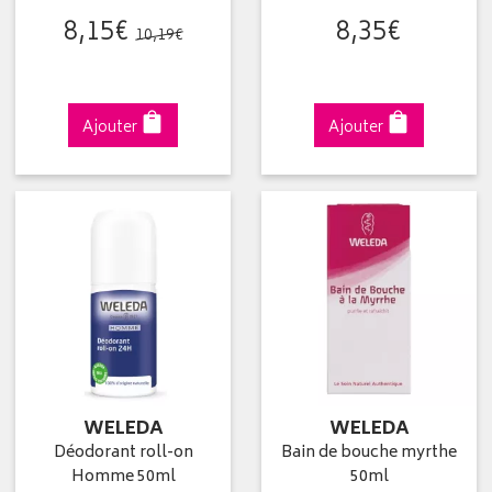
8
,
15
€
8
,
35
€
10
,
19
€
Ajouter
Ajouter
WELEDA
WELEDA
Déodorant roll-on
Bain de bouche myrthe
Homme 50ml
50ml