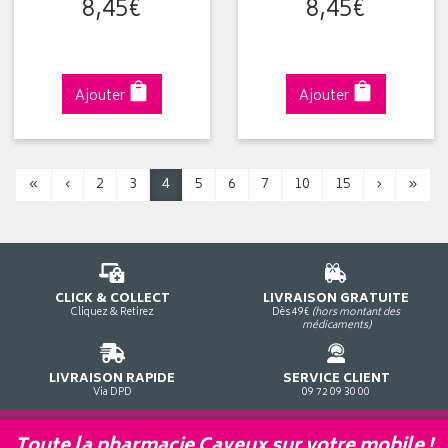
8
,
45
€
8
,
45
€
Ajouter
Ajouter
«
‹
2
3
4
5
6
7
10
15
›
»
CLICK & COLLECT
LIVRAISON GRATUITE
Cliquez & Retirez
Dès 49€
(hors montant des
médicaments)
LIVRAISON RAPIDE
SERVICE CLIENT
Via DPD
09 72 09 30 00
Toute la pharmacie Cayeux sur votre mobile !