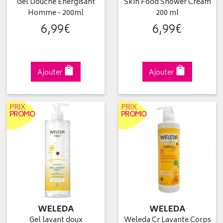
Gel Douche Énergisant
Skin Food Shower Cream
Homme - 200ml
200 ml
6
,
99
€
6
,
99
€
Ajouter
Ajouter
PRIX
PRIX
PROMO
PROMO
WELEDA
WELEDA
Gel lavant doux
Weleda Cr Lavante Corps