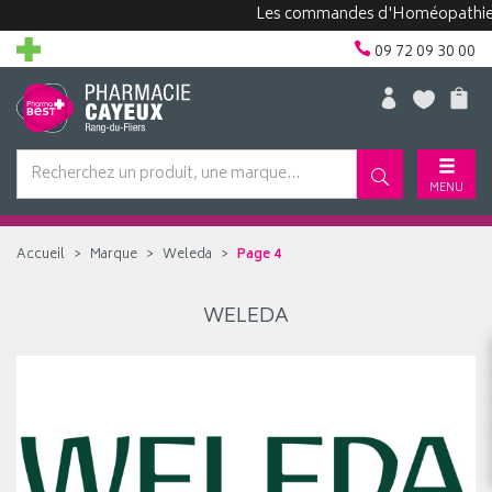
Les commandes d'Homéopathie peu
09 72 09 30 00
MENU
Accueil
Marque
Weleda
Page 4
WELEDA