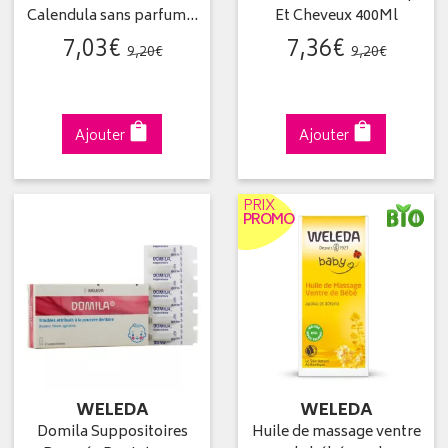
Calendula sans parfum…
Et Cheveux 400Ml
7
,
03
€
7
,
36
€
9
,
20
€
9
,
20
€
Ajouter
Ajouter
PRIX
PROMO
WELEDA
WELEDA
Domila Suppositoires
Huile de massage ventre