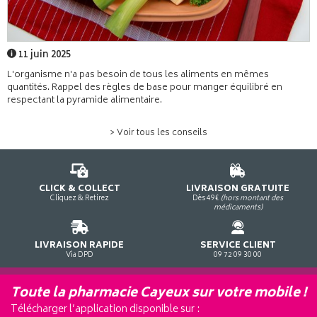
11 juin 2025
L'organisme n'a pas besoin de tous les aliments en mêmes
quantités. Rappel des règles de base pour manger équilibré en
respectant la pyramide alimentaire.
> Voir tous les conseils
CLICK & COLLECT
LIVRAISON GRATUITE
Cliquez & Retirez
Dès 49€
(hors montant des
médicaments)
LIVRAISON RAPIDE
SERVICE CLIENT
Via DPD
09 72 09 30 00
Toute la pharmacie Cayeux sur votre mobile !
Télécharger l’application disponible sur :