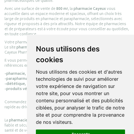
pharmaceutiques de qualité.
Avec une surface de vente de
800 m²
, la
pharmacie Cayeux
vous
accueille dans un espace moderne et spacieux, offrant un choix très
large de produits en pharmacie et parapharmacie, sélectionnés avec
rigueur et proposés à des prix attractifs. Notre équipe de pharmaciens
et de préparateurs est à votre écoute pour vous conseiller au quotidien,
en toute confiance.
Votre pharmacie en ligne :
pharmacie-cayeux.fr
Le site
pharmacie-cayeux.fr
est le prolongement digital de la pharmacie
Nous utilisons des
Cayeux Pharmabest Berck-sur-Mer – Rang-du-Fliers.
cookies
Il vous permet de réaliser vos achats en ligne parmi des milliers de
références en :
Nous utilisons des cookies et d'autres
-pharmacie,
-parapharmacie,
technologies de suivi pour améliorer
-diététique,
votre expérience de navigation sur
-produits vétérinaires.
notre site, pour vous montrer un
contenu personnalisé et des publicités
Commandez simplement vos produits en ligne et choisissez le retrait
rapide au drive ou la livraison à domicile, en toute simplicité.
ciblées, pour analyser le trafic de notre
site et pour comprendre la provenance
La
pharmacie Cayeux
s’engage à vous offrir une expérience pratique,
de nos visiteurs.
fiable et sécurisée, en officine comme en ligne, au service de votre
santé et de votre bien-être.