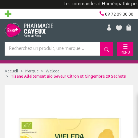
Les commandes d'Homéopathie peuvent pr
09 72 09 30 00
MENU
Accueil
Marque
Weleda
Tisane Allaitement Bio Saveur Citron et Gingembre 20 Sachets