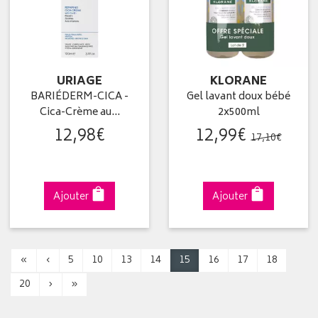
URIAGE
KLORANE
BARIÉDERM-CICA -
Gel lavant doux bébé
Cica-Crème au…
2x500ml
12
,
98
€
12
,
99
€
17
,
10
€
Ajouter
Ajouter
«
‹
5
10
13
14
15
16
17
18
20
›
»