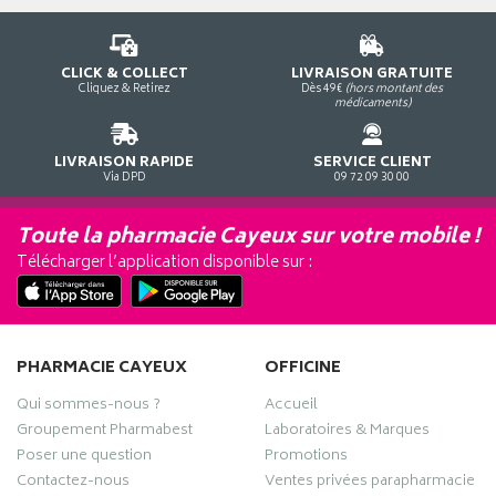
CLICK & COLLECT
LIVRAISON GRATUITE
Cliquez & Retirez
Dès 49€
(hors montant des
médicaments)
LIVRAISON RAPIDE
SERVICE CLIENT
Via DPD
09 72 09 30 00
Toute la pharmacie Cayeux sur votre mobile !
Télécharger l’application disponible sur :
PHARMACIE CAYEUX
OFFICINE
Qui sommes-nous ?
Accueil
Groupement Pharmabest
Laboratoires & Marques
Poser une question
Promotions
Contactez-nous
Ventes privées parapharmacie