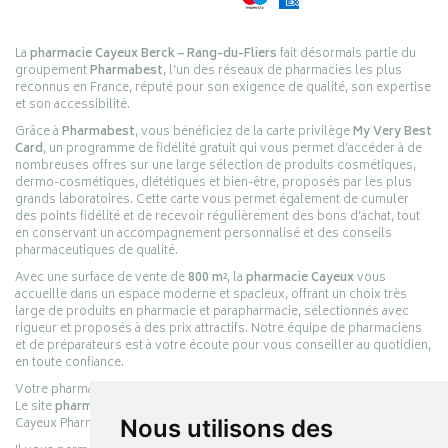
La
pharmacie Cayeux Berck – Rang-du-Fliers
fait désormais partie du
groupement
Pharmabest
, l’un des réseaux de pharmacies les plus
reconnus en France, réputé pour son exigence de qualité, son expertise
et son accessibilité.
Grâce à
Pharmabest
, vous bénéficiez de la carte privilège
My Very Best
Card
, un programme de fidélité gratuit qui vous permet d’accéder à de
nombreuses offres sur une large sélection de produits cosmétiques,
dermo-cosmétiques, diététiques et bien-être, proposés par les plus
grands laboratoires. Cette carte vous permet également de cumuler
des points fidélité et de recevoir régulièrement des bons d’achat, tout
en conservant un accompagnement personnalisé et des conseils
pharmaceutiques de qualité.
Avec une surface de vente de
800 m²
, la
pharmacie Cayeux
vous
accueille dans un espace moderne et spacieux, offrant un choix très
large de produits en pharmacie et parapharmacie, sélectionnés avec
rigueur et proposés à des prix attractifs. Notre équipe de pharmaciens
et de préparateurs est à votre écoute pour vous conseiller au quotidien,
en toute confiance.
Votre pharmacie en ligne :
pharmacie-cayeux.fr
Le site
pharmacie-cayeux.fr
est le prolongement digital de la pharmacie
Cayeux Pharmabest Berck-sur-Mer – Rang-du-Fliers.
Nous utilisons des