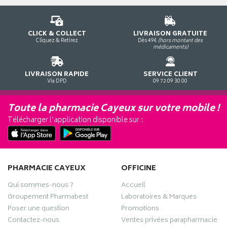
CLICK & COLLECT
LIVRAISON GRATUITE
Cliquez & Retirez
Dès 49€
(hors montant des
médicaments)
LIVRAISON RAPIDE
SERVICE CLIENT
Via DPD
09 72 09 30 00
Toute la pharmacie Cayeux sur votre mobile !
Télécharger l’application disponible sur :
PHARMACIE CAYEUX
OFFICINE
Qui sommes-nous ?
Accueil
Groupement Pharmabest
Laboratoires & Marques
Poser une question
Promotions
Contactez-nous
Ventes privées parapharmacie