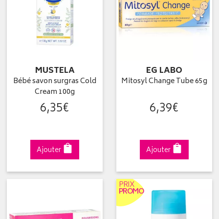
MUSTELA
EG LABO
Bébé savon surgras Cold
Mitosyl Change Tube 65g
Cream 100g
6
,
35
€
6
,
39
€
Ajouter
Ajouter
PRIX
PROMO