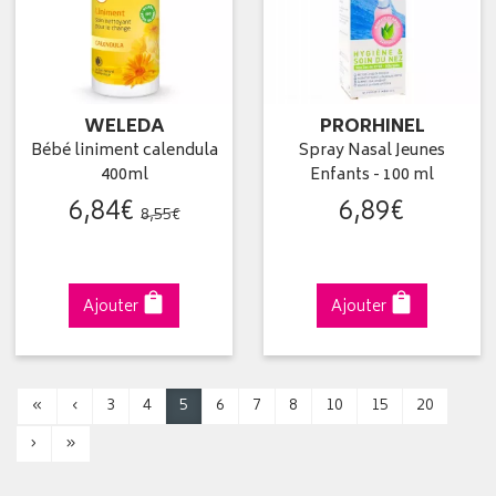
WELEDA
PRORHINEL
Bébé liniment calendula
Spray Nasal Jeunes
400ml
Enfants - 100 ml
6
,
84
€
6
,
89
€
8
,
55
€
Ajouter
Ajouter
«
‹
3
4
5
6
7
8
10
15
20
›
»