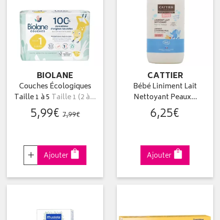
BIOLANE
CATTIER
Couches Écologiques
Bébé Liniment Lait
Taille 1 à 5
Taille 1 (2 à…
Nettoyant Peaux…
5
,
99
€
6
,
25
€
7
,
99
€
Choisir
Ajouter
Ajouter