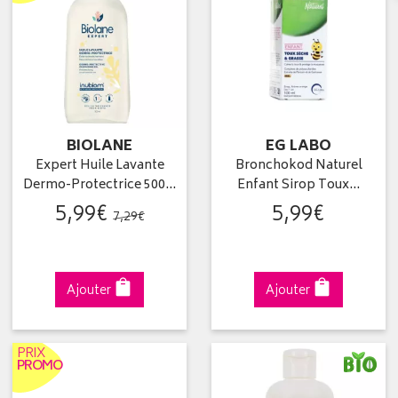
BIOLANE
EG LABO
Expert Huile Lavante
Bronchokod Naturel
Dermo-Protectrice 500…
Enfant Sirop Toux…
5
,
99
€
5
,
99
€
7
,
29
€
Ajouter
Ajouter
PRIX
PROMO