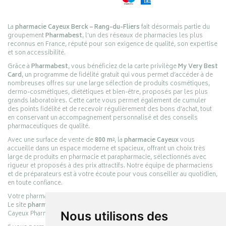
La
pharmacie Cayeux Berck – Rang-du-Fliers
fait désormais partie du
groupement
Pharmabest
, l’un des réseaux de pharmacies les plus
reconnus en France, réputé pour son exigence de qualité, son expertise
et son accessibilité.
Grâce à
Pharmabest
, vous bénéficiez de la carte privilège
My Very Best
Card
, un programme de fidélité gratuit qui vous permet d’accéder à de
nombreuses offres sur une large sélection de produits cosmétiques,
dermo-cosmétiques, diététiques et bien-être, proposés par les plus
grands laboratoires. Cette carte vous permet également de cumuler
des points fidélité et de recevoir régulièrement des bons d’achat, tout
en conservant un accompagnement personnalisé et des conseils
pharmaceutiques de qualité.
Avec une surface de vente de
800 m²
, la
pharmacie Cayeux
vous
accueille dans un espace moderne et spacieux, offrant un choix très
large de produits en pharmacie et parapharmacie, sélectionnés avec
rigueur et proposés à des prix attractifs. Notre équipe de pharmaciens
et de préparateurs est à votre écoute pour vous conseiller au quotidien,
en toute confiance.
Votre pharmacie en ligne :
pharmacie-cayeux.fr
Le site
pharmacie-cayeux.fr
est le prolongement digital de la pharmacie
Cayeux Pharmabest Berck-sur-Mer – Rang-du-Fliers.
Nous utilisons des