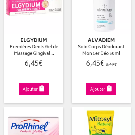
ELGYDIUM
ALVADIEM
Premières Dents Gel de
Soin Corps Déodorant
Massage Gingival…
Mon 1er Déo 50ml
6
,
45
€
6
,
45
€
8
,
49
€
Ajouter
Ajouter