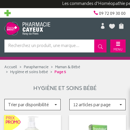
Les commandes d'Homéopathie peuven
09 72 09 30 00
MENU
Accueil
Parapharmacie
Maman & Bébé
Hygiène et soins bébé
Page 5
HYGIÈNE ET SOINS BÉBÉ
Trier par disponibilité
12 articles par page
PRIX
PROMO