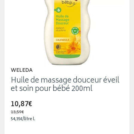
WELEDA
Huile de massage douceur éveil
et soin pour bébé 200ml
10,87€
13,59€
54
,
35
€
/
litre
l.