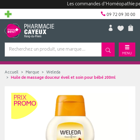
Les commandes d'Homéopathie peuvent 
09 72 09 30 00
MENU
Accueil
Marque
Weleda
Huile de massage douceur éveil et soin pour bébé 200ml
PRIX
PROMO