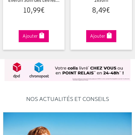
Everon Soin des Lèvres…
2x50m
10
,
99
€
8
,
49
€
Ajouter
Ajouter
NOS ACTUALITÉS ET CONSEILS