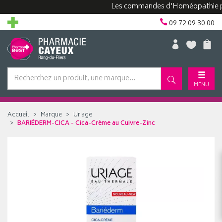
Les commandes d'Homéopathie peuven
09 72 09 30 00
MENU
Accueil
Marque
Uriage
BARIÉDERM-CICA - Cica-Crème au Cuivre-Zinc