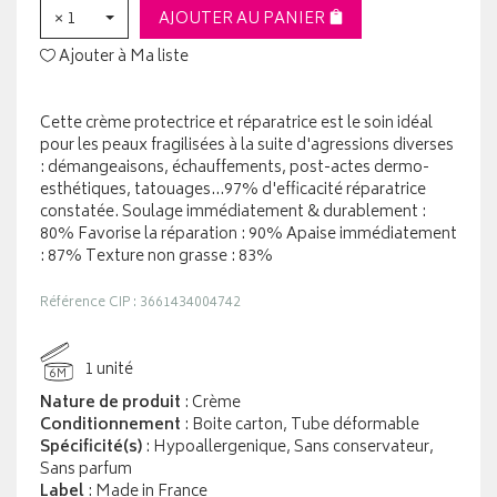
× 1
AJOUTER AU PANIER
Ajouter à Ma liste
Cette crème protectrice et réparatrice est le soin idéal
pour les peaux fragilisées à la suite d'agressions diverses
: démangeaisons, échauffements, post-actes dermo-
esthétiques, tatouages...97% d'efficacité réparatrice
constatée. Soulage immédiatement & durablement :
80% Favorise la réparation : 90% Apaise immédiatement
: 87% Texture non grasse : 83%
Référence CIP : 3661434004742
1 unité
6M
Nature de produit
: Crème
Conditionnement
: Boite carton, Tube déformable
Spécificité(s)
: Hypoallergenique, Sans conservateur,
Sans parfum
Label
: Made in France