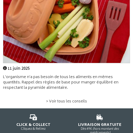
11 juin 2025
L'organisme n'a pas besoin de tous les aliments en mêmes
quantités. Rappel des règles de base pour manger équilibré en
respectant la pyramide alimentaire.
> Voir tous les conseils
CLICK & COLLECT
LIVRAISON GRATUITE
Cliquez & Retirez
Dès 49€
(hors montant des
médicaments)