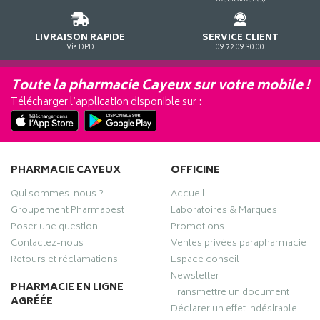
LIVRAISON RAPIDE
SERVICE CLIENT
Via DPD
09 72 09 30 00
Toute la pharmacie Cayeux sur votre mobile !
Télécharger l’application disponible sur :
PHARMACIE CAYEUX
OFFICINE
Qui sommes-nous ?
Accueil
Groupement Pharmabest
Laboratoires & Marques
Poser une question
Promotions
Contactez-nous
Ventes privées parapharmacie
Retours et réclamations
Espace conseil
Newsletter
PHARMACIE EN LIGNE
Transmettre un document
AGRÉÉE
Déclarer un effet indésirable