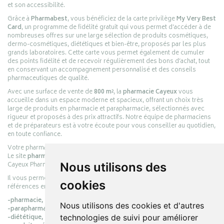
et son accessibilité.
Grâce à
Pharmabest
, vous bénéficiez de la carte privilège
My Very Best
Card
, un programme de fidélité gratuit qui vous permet d’accéder à de
nombreuses offres sur une large sélection de produits cosmétiques,
dermo-cosmétiques, diététiques et bien-être, proposés par les plus
grands laboratoires. Cette carte vous permet également de cumuler
des points fidélité et de recevoir régulièrement des bons d’achat, tout
en conservant un accompagnement personnalisé et des conseils
pharmaceutiques de qualité.
Avec une surface de vente de
800 m²
, la
pharmacie Cayeux
vous
accueille dans un espace moderne et spacieux, offrant un choix très
large de produits en pharmacie et parapharmacie, sélectionnés avec
rigueur et proposés à des prix attractifs. Notre équipe de pharmaciens
et de préparateurs est à votre écoute pour vous conseiller au quotidien,
en toute confiance.
Votre pharmacie en ligne :
pharmacie-cayeux.fr
Le site
pharmacie-cayeux.fr
est le prolongement digital de la pharmacie
Cayeux Pharmabest Berck-sur-Mer – Rang-du-Fliers.
Nous utilisons des
Il vous permet de réaliser vos achats en ligne parmi des milliers de
cookies
références en :
-pharmacie,
Nous utilisons des cookies et d'autres
-parapharmacie,
-diététique,
technologies de suivi pour améliorer