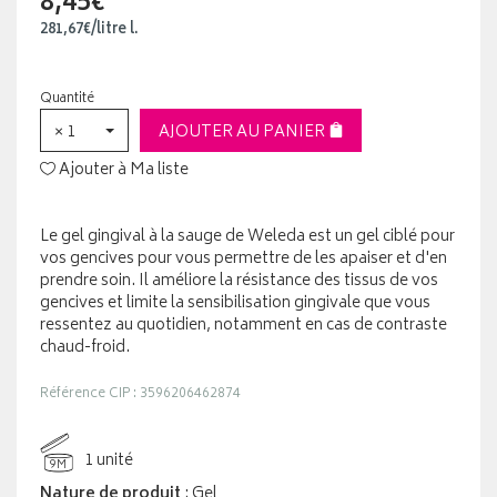
8,45€
281
,
67
€
/
litre
l.
Quantité
× 1
AJOUTER AU PANIER
Ajouter à Ma liste
Le gel gingival à la sauge de Weleda est un gel ciblé pour
vos gencives pour vous permettre de les apaiser et d'en
prendre soin. Il améliore la résistance des tissus de vos
gencives et limite la sensibilisation gingivale que vous
ressentez au quotidien, notamment en cas de contraste
chaud-froid.
Référence CIP : 3596206462874
1 unité
9M
Nature de produit
: Gel