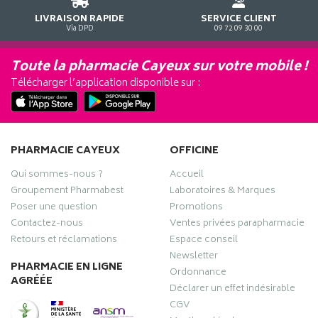
LIVRAISON RAPIDE
SERVICE CLIENT
Via DPD
09 72 09 30 00
Toute la pharmacie Cayeux sur votre mobile !
Télécharger l’application disponible sur :
PHARMACIE CAYEUX
OFFICINE
Qui sommes-nous ?
Accueil
Groupement Pharmabest
Laboratoires & Marques
Poser une question
Promotions
Contactez-nous
Ventes privées parapharmacie
Retours et réclamations
Espace conseil
Newsletter
PHARMACIE EN LIGNE
Ordonnance
AGRÉÉE
Déclarer un effet indésirable
CGV