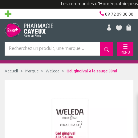
Les commandes d'Homéopathie peuvent pr
09 72 09 30 00
MENU
Accueil
Marque
Weleda
Gel gingival à la sauge 30ml