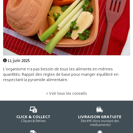
11 juin 2025
L'organisme n'a pas besoin de tous les aliments en mêmes
quantités. Rappel des règles de base pour manger équilibré en
respectant la pyramide alimentaire.
> Voir tous les conseils
CLICK & COLLECT
LIVRAISON GRATUITE
Cliquez & Retirez
Dès 49€
(hors montant des
médicaments)