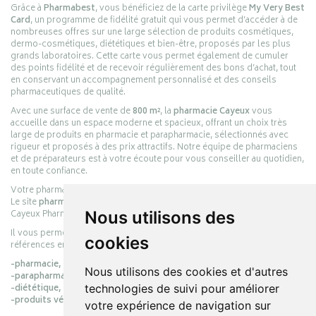
Grâce à
Pharmabest
, vous bénéficiez de la carte privilège
My Very Best
Card
, un programme de fidélité gratuit qui vous permet d’accéder à de
nombreuses offres sur une large sélection de produits cosmétiques,
dermo-cosmétiques, diététiques et bien-être, proposés par les plus
grands laboratoires. Cette carte vous permet également de cumuler
des points fidélité et de recevoir régulièrement des bons d’achat, tout
en conservant un accompagnement personnalisé et des conseils
pharmaceutiques de qualité.
Avec une surface de vente de
800 m²
, la
pharmacie Cayeux
vous
accueille dans un espace moderne et spacieux, offrant un choix très
large de produits en pharmacie et parapharmacie, sélectionnés avec
rigueur et proposés à des prix attractifs. Notre équipe de pharmaciens
et de préparateurs est à votre écoute pour vous conseiller au quotidien,
en toute confiance.
Votre pharmacie en ligne :
pharmacie-cayeux.fr
Le site
pharmacie-cayeux.fr
est le prolongement digital de la pharmacie
Cayeux Pharmabest Berck-sur-Mer – Rang-du-Fliers.
Nous utilisons des
Il vous permet de réaliser vos achats en ligne parmi des milliers de
cookies
références en :
-pharmacie,
Nous utilisons des cookies et d'autres
-parapharmacie,
-diététique,
technologies de suivi pour améliorer
-produits vétérinaires.
votre expérience de navigation sur