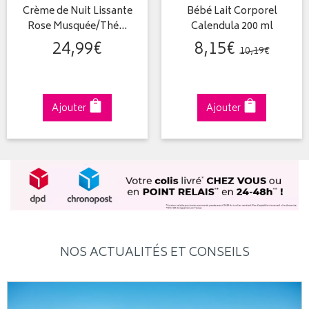
Crème de Nuit Lissante
Bébé Lait Corporel
Rose Musquée/Thé…
Calendula 200 ml
24
,
99
€
8
,
15
€
10
,
19
€
Ajouter
Ajouter
NOS ACTUALITÉS ET CONSEILS