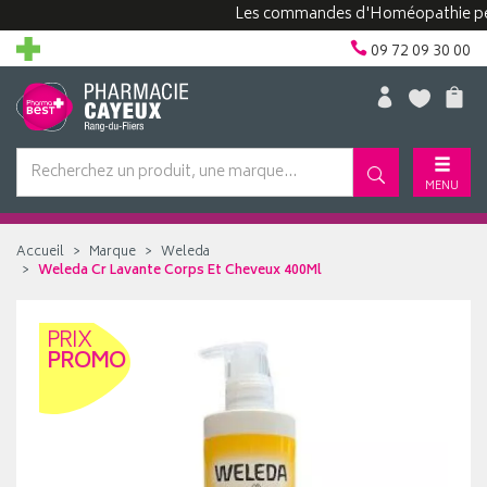
Les commandes d'Homéopathie peuvent
09 72 09 30 00
MENU
Accueil
Marque
Weleda
Weleda Cr Lavante Corps Et Cheveux 400Ml
PRIX
PROMO