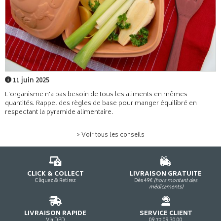
11 juin 2025
L'organisme n'a pas besoin de tous les aliments en mêmes
quantités. Rappel des règles de base pour manger équilibré en
respectant la pyramide alimentaire.
> Voir tous les conseils
CLICK & COLLECT
LIVRAISON GRATUITE
Cliquez & Retirez
Dès 49€
(hors montant des
médicaments)
LIVRAISON RAPIDE
SERVICE CLIENT
Via DPD
09 72 09 30 00