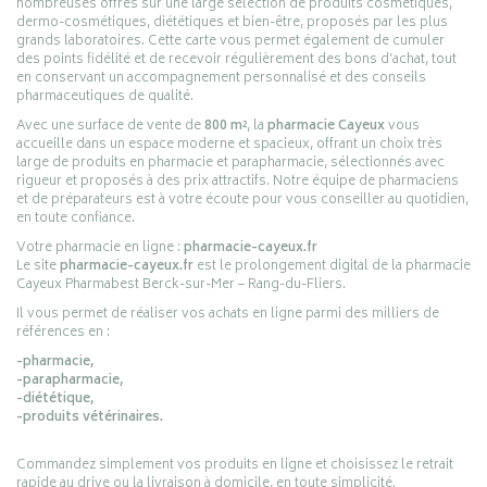
nombreuses offres sur une large sélection de produits cosmétiques,
dermo-cosmétiques, diététiques et bien-être, proposés par les plus
grands laboratoires. Cette carte vous permet également de cumuler
des points fidélité et de recevoir régulièrement des bons d’achat, tout
en conservant un accompagnement personnalisé et des conseils
pharmaceutiques de qualité.
Avec une surface de vente de
800 m²
, la
pharmacie Cayeux
vous
accueille dans un espace moderne et spacieux, offrant un choix très
large de produits en pharmacie et parapharmacie, sélectionnés avec
rigueur et proposés à des prix attractifs. Notre équipe de pharmaciens
et de préparateurs est à votre écoute pour vous conseiller au quotidien,
en toute confiance.
Votre pharmacie en ligne :
pharmacie-cayeux.fr
Le site
pharmacie-cayeux.fr
est le prolongement digital de la pharmacie
Cayeux Pharmabest Berck-sur-Mer – Rang-du-Fliers.
Il vous permet de réaliser vos achats en ligne parmi des milliers de
références en :
-pharmacie,
-parapharmacie,
-diététique,
-produits vétérinaires.
Commandez simplement vos produits en ligne et choisissez le retrait
rapide au drive ou la livraison à domicile, en toute simplicité.