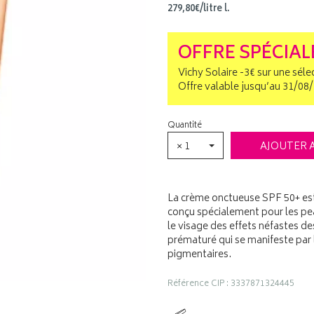
279
,
80
€
/
litre
l.
OFFRE SPÉCIAL
Vichy Solaire -3€ sur une séle
Offre valable jusqu’au 31/08
Quantité
× 1
AJOUTER 
La crème onctueuse SPF 50+ est 
conçu spécialement pour les pe
le visage des effets néfastes de
prématuré qui se manifeste par 
pigmentaires.
Référence CIP : 3337871324445