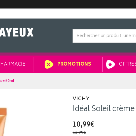
HARMACIE
OFFRES
PROMOTIONS
use 50ml
VICHY
Idéal Soleil crèm
10,99€
13,99€