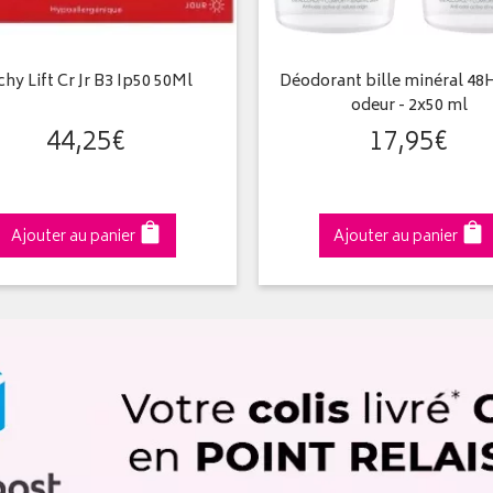
chy Lift Cr Jr B3 Ip50 50Ml
Déodorant bille minéral 48H
odeur - 2x50 ml
44
,
25
€
17
,
95
€
Ajouter au panier
Ajouter au panier