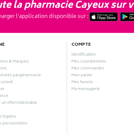
te la pharmacie Cayeux sur v
arger l’application disponible sur :
NE
COMPTE
Identification
oires & Marques
Mes coordonnées
ons
Mes commandes
privées parapharmacie
Mon panier
conseil
Mes favoris
ter
Ma messagerie
ance
 un effet indésirable
 légales
 personnelles