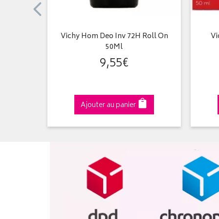
le Resist
Vichy Hom Deo Inv 72H Roll On
Vi
 Roll-On
50Ml
9
,
55
€
Ajouter au panier