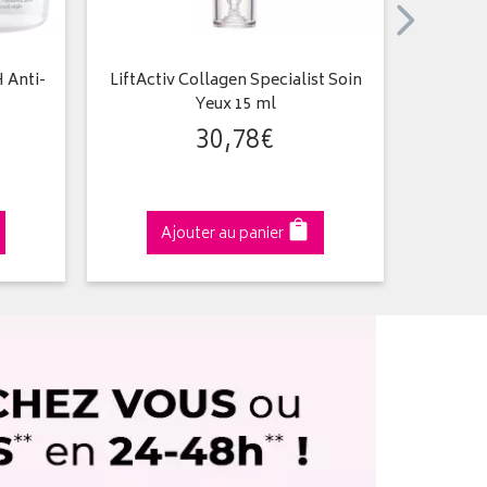
 Anti-
LiftActiv Collagen Specialist Soin
Mousse
Yeux 15 ml
30
,
78
€
Ajouter au panier