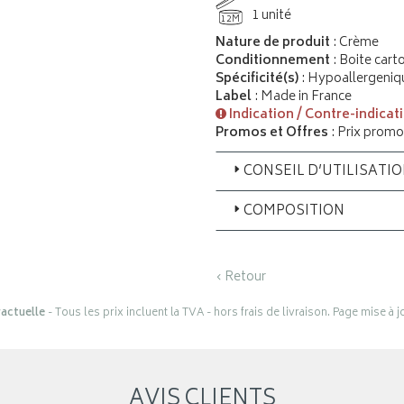
1 unité
12M
Nature de produit
: Crème
Conditionnement
: Boite cart
Spécificité(s)
: Hypoallergeniq
Label
: Made in France
Indication / Contre-indicat
Promos et Offres
: Prix promo
CONSEIL D’UTILISATI
COMPOSITION
‹ Retour
actuelle
- Tous les prix incluent la TVA - hors frais de livraison. Page mise à 
AVIS CLIENTS