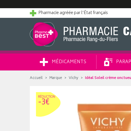
Pharmacie agréée par l’État français
MÉDICAMENTS
PARAP
Accueil
Marque
Vichy
Idéal Soleil crème onctue
RÉDUC
TION
-3€