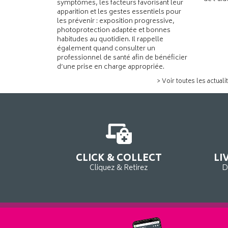
symptômes, les facteurs favorisant leur
apparition et les gestes essentiels pour
les prévenir : exposition progressive,
photoprotection adaptée et bonnes
habitudes au quotidien. Il rappelle
également quand consulter un
professionnel de santé afin de bénéficier
d’une prise en charge appropriée.
> Voir toutes les actuali
CLICK & COLLECT
LI
Cliquez & Retirez
D