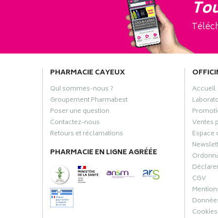
Tou
Téléch
PHARMACIE CAYEUX
OFFICI
Qui sommes-nous ?
Accueil
Groupement Pharmabest
Laborat
Poser une question
Promoti
Contactez-nous
Ventes 
Retours et réclamations
Espace 
Newslet
PHARMACIE EN LIGNE AGRÉÉE
Ordonn
Déclarer
CGV
Mentions
Données
Cookies