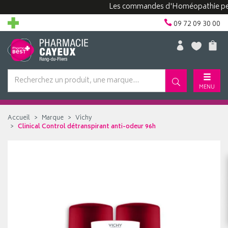
Les commandes d'Homéopathie peuvent 
09 72 09 30 00
MENU
Accueil
Marque
Vichy
Clinical Control détranspirant anti-odeur 96h