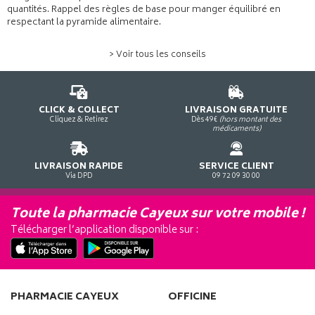
quantités. Rappel des règles de base pour manger équilibré en
respectant la pyramide alimentaire.
> Voir tous les conseils
CLICK & COLLECT
LIVRAISON GRATUITE
Cliquez & Retirez
Dès 49€
(hors montant des
médicaments)
LIVRAISON RAPIDE
SERVICE CLIENT
Via DPD
09 72 09 30 00
Toute la pharmacie Cayeux sur votre mobile !
Télécharger l’application disponible sur :
PHARMACIE CAYEUX
OFFICINE