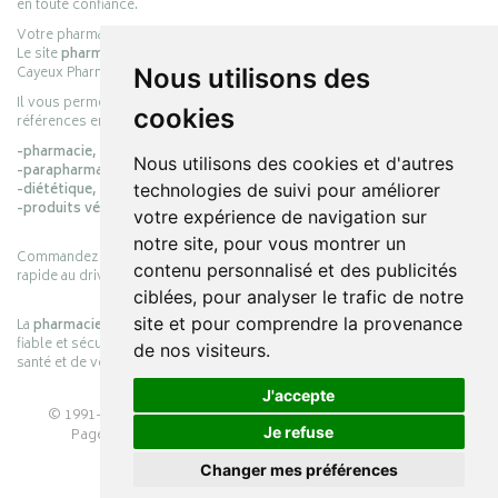
en toute confiance.
Votre pharmacie en ligne :
pharmacie-cayeux.fr
Le site
pharmacie-cayeux.fr
est le prolongement digital de la pharmacie
Cayeux Pharmabest Berck-sur-Mer – Rang-du-Fliers.
Nous utilisons des
Il vous permet de réaliser vos achats en ligne parmi des milliers de
cookies
références en :
-pharmacie,
Nous utilisons des cookies et d'autres
-parapharmacie,
-diététique,
technologies de suivi pour améliorer
-produits vétérinaires.
votre expérience de navigation sur
notre site, pour vous montrer un
Commandez simplement vos produits en ligne et choisissez le retrait
contenu personnalisé et des publicités
rapide au drive ou la livraison à domicile, en toute simplicité.
ciblées, pour analyser le trafic de notre
site et pour comprendre la provenance
La
pharmacie Cayeux
s’engage à vous offrir une expérience pratique,
fiable et sécurisée, en officine comme en ligne, au service de votre
de nos visiteurs.
santé et de votre bien-être.
J'accepte
© 1991-2026
PHARMACIE CAYEUX
– Tous droits réservés –
Je refuse
Page mise à jour le 03/08/2026 –
Pharmacie en ligne
Apotekisto
Changer mes préférences