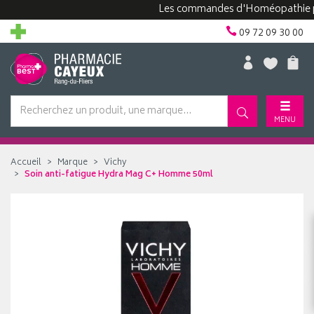
Les commandes d'Homéopathie peuven
09 72 09 30 00
MENU
Accueil
Marque
Vichy
Soin anti-fatigue Hydra Mag C+ Homme 50ml