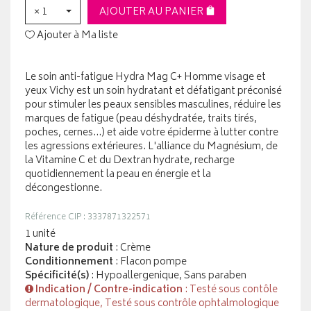
× 1
AJOUTER AU PANIER
Ajouter à Ma liste
Le soin anti-fatigue Hydra Mag C+ Homme visage et
yeux Vichy est un soin hydratant et défatigant préconisé
pour stimuler les peaux sensibles masculines, réduire les
marques de fatigue (peau déshydratée, traits tirés,
poches, cernes...) et aide votre épiderme à lutter contre
les agressions extérieures. L'alliance du Magnésium, de
la Vitamine C et du Dextran hydrate, recharge
quotidiennement la peau en énergie et la
décongestionne.
Référence CIP : 3337871322571
1 unité
Nature de produit
: Crème
Conditionnement
: Flacon pompe
Spécificité(s)
: Hypoallergenique, Sans paraben
Indication / Contre-indication
: Testé sous contôle
dermatologique, Testé sous contrôle ophtalmologique