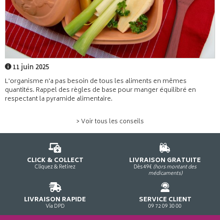
11 juin 2025
L'organisme n'a pas besoin de tous les aliments en mêmes
quantités. Rappel des règles de base pour manger équilibré en
respectant la pyramide alimentaire.
> Voir tous les conseils
CLICK & COLLECT
LIVRAISON GRATUITE
Cliquez & Retirez
Dès 49€
(hors montant des
médicaments)
LIVRAISON RAPIDE
SERVICE CLIENT
Via DPD
09 72 09 30 00