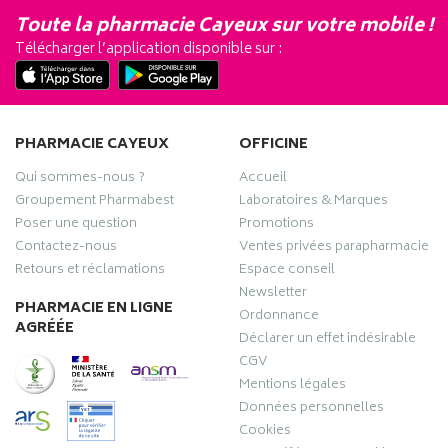
Toute la pharmacie Cayeux sur votre mobile !
Télécharger l’application disponible sur :
PHARMACIE CAYEUX
OFFICINE
Qui sommes-nous ?
Accueil
Groupement Pharmabest
Laboratoires & Marques
Poser une question
Promotions
Contactez-nous
Ventes privées parapharmacie
Retours et réclamations
Espace conseil
Newsletter
PHARMACIE EN LIGNE
Ordonnance
AGRÉÉE
Déclarer un effet indésirable
CGV
Mentions légales
Données personnelles
Cookies