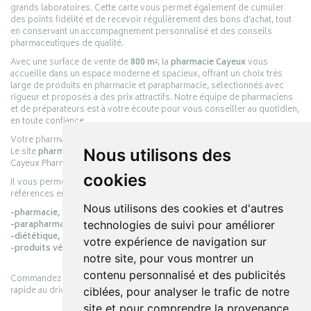
grands laboratoires. Cette carte vous permet également de cumuler
des points fidélité et de recevoir régulièrement des bons d’achat, tout
en conservant un accompagnement personnalisé et des conseils
pharmaceutiques de qualité.
Avec une surface de vente de
800 m²
, la
pharmacie Cayeux
vous
accueille dans un espace moderne et spacieux, offrant un choix très
large de produits en pharmacie et parapharmacie, sélectionnés avec
rigueur et proposés à des prix attractifs. Notre équipe de pharmaciens
et de préparateurs est à votre écoute pour vous conseiller au quotidien,
en toute confiance.
Votre pharmacie en ligne :
pharmacie-cayeux.fr
Le site
pharmacie-cayeux.fr
est le prolongement digital de la pharmacie
Nous utilisons des
Cayeux Pharmabest Berck-sur-Mer – Rang-du-Fliers.
cookies
Il vous permet de réaliser vos achats en ligne parmi des milliers de
références en :
Nous utilisons des cookies et d'autres
-pharmacie,
-parapharmacie,
technologies de suivi pour améliorer
-diététique,
votre expérience de navigation sur
-produits vétérinaires.
notre site, pour vous montrer un
contenu personnalisé et des publicités
Commandez simplement vos produits en ligne et choisissez le retrait
rapide au drive ou la livraison à domicile, en toute simplicité.
ciblées, pour analyser le trafic de notre
site et pour comprendre la provenance