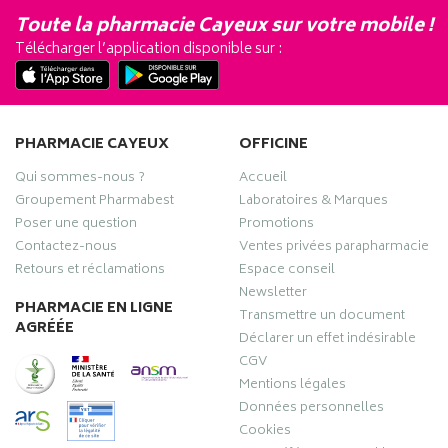
Toute la pharmacie Cayeux sur votre mobile !
Télécharger l’application disponible sur :
PHARMACIE CAYEUX
OFFICINE
Qui sommes-nous ?
Accueil
Groupement Pharmabest
Laboratoires & Marques
Poser une question
Promotions
Contactez-nous
Ventes privées parapharmacie
Retours et réclamations
Espace conseil
Newsletter
PHARMACIE EN LIGNE
Transmettre un document
AGRÉÉE
Déclarer un effet indésirable
CGV
Mentions légales
Données personnelles
Cookies