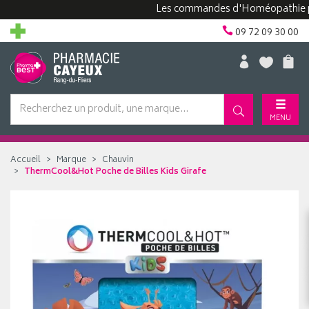
Les commandes d'Homéopathie peuven
09 72 09 30 00
MENU
Accueil
Marque
Chauvin
ThermCool&Hot Poche de Billes Kids Girafe