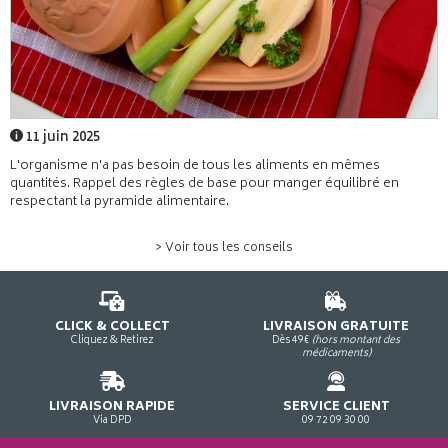
11 juin 2025
L'organisme n'a pas besoin de tous les aliments en mêmes
quantités. Rappel des règles de base pour manger équilibré en
respectant la pyramide alimentaire.
> Voir tous les conseils
CLICK & COLLECT
LIVRAISON GRATUITE
Cliquez & Retirez
Dès 49€
(hors montant des
médicaments)
LIVRAISON RAPIDE
SERVICE CLIENT
Via DPD
09 72 09 30 00