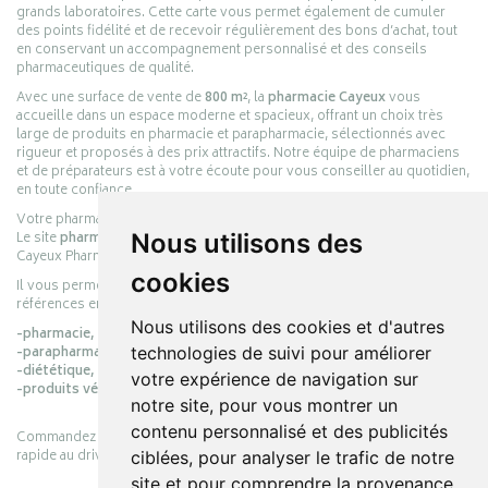
grands laboratoires. Cette carte vous permet également de cumuler
des points fidélité et de recevoir régulièrement des bons d’achat, tout
en conservant un accompagnement personnalisé et des conseils
pharmaceutiques de qualité.
Avec une surface de vente de
800 m²
, la
pharmacie Cayeux
vous
accueille dans un espace moderne et spacieux, offrant un choix très
large de produits en pharmacie et parapharmacie, sélectionnés avec
rigueur et proposés à des prix attractifs. Notre équipe de pharmaciens
et de préparateurs est à votre écoute pour vous conseiller au quotidien,
en toute confiance.
Votre pharmacie en ligne :
pharmacie-cayeux.fr
Le site
pharmacie-cayeux.fr
est le prolongement digital de la pharmacie
Nous utilisons des
Cayeux Pharmabest Berck-sur-Mer – Rang-du-Fliers.
cookies
Il vous permet de réaliser vos achats en ligne parmi des milliers de
références en :
Nous utilisons des cookies et d'autres
-pharmacie,
-parapharmacie,
technologies de suivi pour améliorer
-diététique,
votre expérience de navigation sur
-produits vétérinaires.
notre site, pour vous montrer un
contenu personnalisé et des publicités
Commandez simplement vos produits en ligne et choisissez le retrait
rapide au drive ou la livraison à domicile, en toute simplicité.
ciblées, pour analyser le trafic de notre
site et pour comprendre la provenance