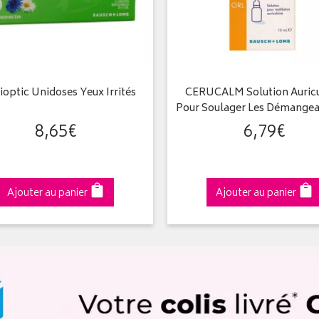
ioptic Unidoses Yeux Irrités
CERUCALM Solution Auricu
Pour Soulager Les Démange
8
,
65
€
6
,
79
€
Ajouter au panier
Ajouter au panier