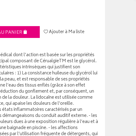
Ajouter à Ma liste
AU PANIER
dical dont l’action est basée sur les propriétés
ncipal composant de CérualgieTM est le glycérol.
éristiques intrinsèques qui justifient son
culaires : 1) La consistance huileuse du glycérol lui
a peau, et est responsable de ses propriétés
ine l’eau des tissus enflés (grâce à son effet
réduction du gonflement et, par conséquent, un
de la douleur. La lidocaïne est utilisée comme
e, qui apaise les douleurs de l’oreille.
es états inflammatoires caractérisés par un
 démangeaisons du conduit auditif externe. - les
eurs dues à une exposition régulière à l’eau et à
une baignade en piscine. - les affections
s par l’utilisation fréquente de détergents, qui