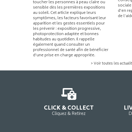
conséqu
toucher les personnes à peau claire ou
sociale
sensible dès les premières expositions
d’en re
au soleil. Cet article explique leurs
de l’ai
symptômes, les facteurs favorisant leur
apparition et les gestes essentiels pour
les prévenir : exposition progressive,
photoprotection adaptée et bonnes
habitudes au quotidien. Il rappelle
également quand consulter un
professionnel de santé afin de bénéficier
d’une prise en charge appropriée.
> Voir toutes les actuali
CLICK & COLLECT
LI
Cliquez & Retirez
D