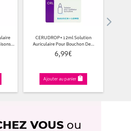
laire
CERUDROP+ 12ml Solution
Désose
aisons…
Auriculaire Pour Bouchon De…
6
,
99
€
Ajouter au panier
A