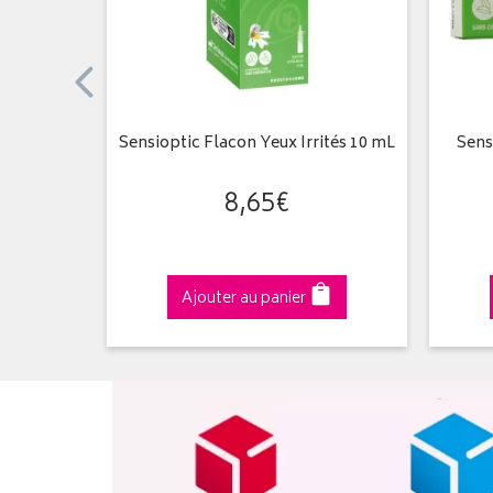
almique
Sensioptic Flacon Yeux Irrités 10 mL
Sens
eux
8
,
65
€
Ajouter au panier