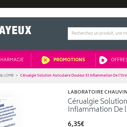
HARMACIE
OFFRES
PROMOTIONS
 & LOMB
Cérualgie Solution Auriculaire Douleur Et Inflammation De l'Orei
LABORATOIRE CHAUVIN
Cérualgie Solution
Inflammation De l'
6,35€