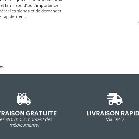
ences graves sur la santé, la vie
 et familiale, d’où l’importance
pérer les signes et de demander
de rapidement.
tés
VRAISON GRATUITE
LIVRAISON RAPI
ès 49€
(hors montant des
Via DPD
médicaments)