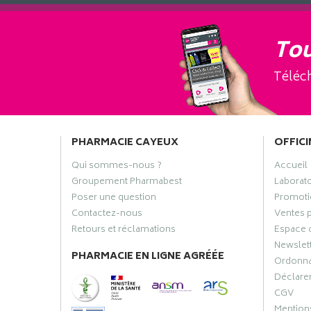
Tou
Téléch
PHARMACIE CAYEUX
OFFICI
Qui sommes-nous ?
Accueil
Groupement Pharmabest
Laborat
Poser une question
Promoti
Contactez-nous
Ventes 
Retours et réclamations
Espace 
Newslet
PHARMACIE EN LIGNE AGRÉÉE
Ordonn
Déclarer
CGV
Mentions