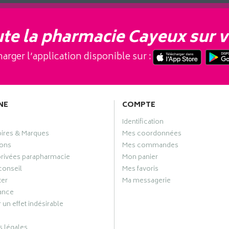
te la pharmacie Cayeux sur v
arger l’application disponible sur :
NE
COMPTE
Identification
oires & Marques
Mes coordonnées
ons
Mes commandes
privées parapharmacie
Mon panier
conseil
Mes favoris
ter
Ma messagerie
ance
 un effet indésirable
 légales