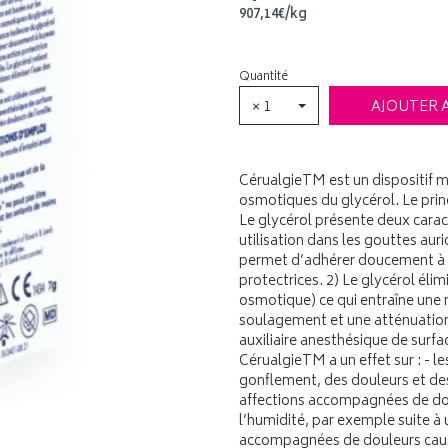
907
,
14
€
/kg
Quantité
× 1
AJOUTER 
CérualgieTM est un dispositif mé
osmotiques du glycérol. Le pri
Le glycérol présente deux caract
utilisation dans les gouttes auri
permet d’adhérer doucement à l
protectrices. 2) Le glycérol élim
osmotique) ce qui entraîne une 
soulagement et une atténuation 
auxiliaire anesthésique de surfac
CérualgieTM a un effet sur : - l
gonflement, des douleurs et des
affections accompagnées de doul
l’humidité, par exemple suite à 
accompagnées de douleurs causée