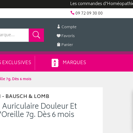
Les commandes d'Homéopathie peuvent
09 72 09 30 00
Compte
Favoris
Panier
 EXCLUSIVES
MARQUES
lle 7g. Dès 6 mois
 - BAUSCH & LOMB
 Auriculaire Douleur Et
Oreille 7g. Dès 6 mois