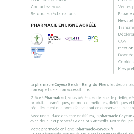
Poser une question
Promoti
Contactez-nous
Ventes 
Retours et réclamations
Espace 
Newslet
PHARMACIE EN LIGNE AGRÉÉE
Transme
Déclarer
CGV
Mentions
Données
Cookies
Mes pré
La
pharmacie Cayeux Berck – Rang-du-Fliers
fait désormai
son expertise et son accessibilité.
Grâce à
Pharmabest
, vous bénéficiez de la carte privilège
M
produits cosmétiques, dermo-cosmétiques, diététiques et bi
régulièrement des bons d’achat, tout en conservant un ac
Avec une surface de vente de
800 m²
, la
pharmacie Cayeux
v
avec rigueur et proposés à des prix attractifs. Notre équipe
Votre pharmacie en ligne :
pharmacie-cayeux.fr