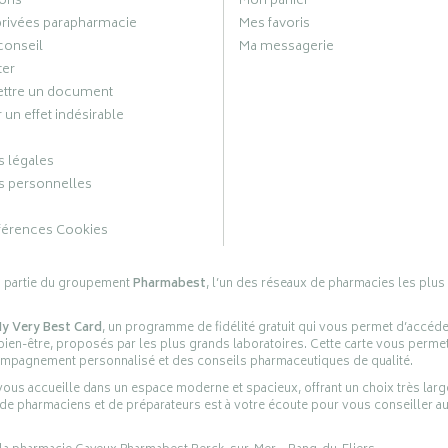
ons
Mon panier
privées parapharmacie
Mes favoris
conseil
Ma messagerie
ter
ttre un document
 un effet indésirable
 légales
 personnelles
férences Cookies
s partie du groupement
Pharmabest
, l’un des réseaux de pharmacies les plus
y Very Best Card
, un programme de fidélité gratuit qui vous permet d’accéd
en-être, proposés par les plus grands laboratoires. Cette carte vous permet
compagnement personnalisé et des conseils pharmaceutiques de qualité.
ous accueille dans un espace moderne et spacieux, offrant un choix très lar
 de pharmaciens et de préparateurs est à votre écoute pour vous conseiller au