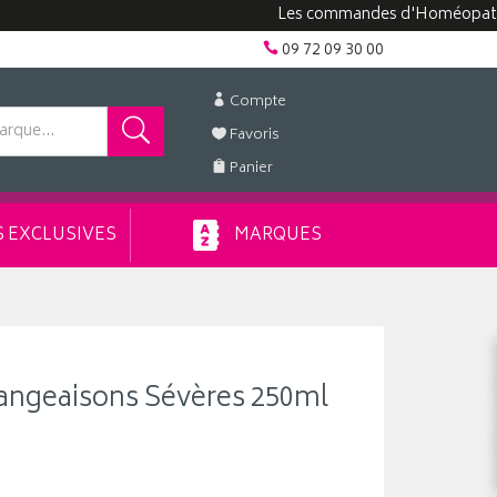
Les commandes d'Homéopathie peuve
09 72 09 30 00
Compte
Favoris
Panier
 EXCLUSIVES
MARQUES
ngeaisons Sévères 250ml