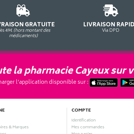
VRAISON GRATUITE
LIVRAISON RAPI
ès 49€
(hors montant des
Via DPD
médicaments)
te la pharmacie Cayeux sur v
arger l’application disponible sur :
NE
COMPTE
Identification
oires & Marques
Mes commandes