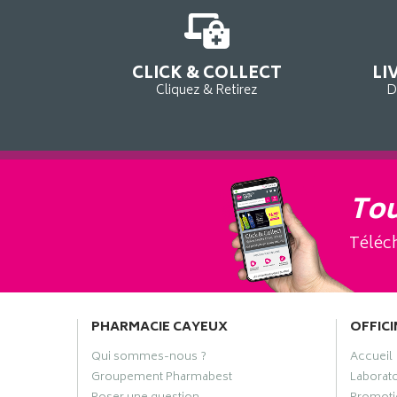
CLICK & COLLECT
LI
Cliquez & Retirez
D
Tou
Téléch
PHARMACIE CAYEUX
OFFICI
Qui sommes-nous ?
Accueil
Groupement Pharmabest
Laborat