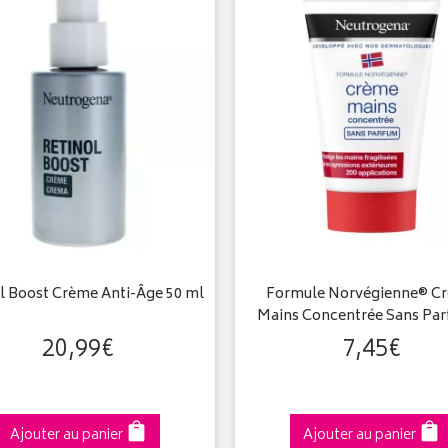
l Boost Crème Anti-Âge 50 ml
Formule Norvégienne® C
Mains Concentrée Sans Pa
20
,
99
€
7
,
45
€
Ajouter au panier
Ajouter au panier