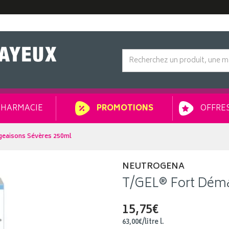
HARMACIE
OFFRES
PROMOTIONS
eaisons Sévères 250ml
NEUTROGENA
T/GEL® Fort Déma
15,75€
63
,
00
€
/
litre
l.