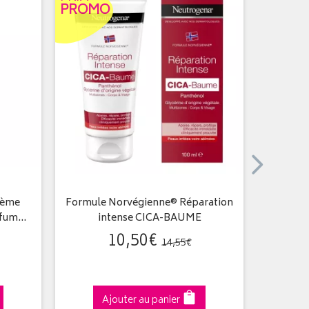
PROMO
rème
Formule Norvégienne® Réparation
Hydra
rfum…
intense CICA-BAUME
Confo
10
,
50
€
14
,
55
€
Ajouter au panier
A