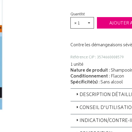
Quantité
× 1
AJOUTER 
Contre les démangeaisons sévères
Référence CIP : 3574660008579
1 unité
Nature de produit
: Shampooi
Conditionnement
: Flacon
Spécificité(s)
: Sans alcool
DESCRIPTION DÉTAILL
CONSEIL D'UTILISATI
INDICATION/CONTRE-