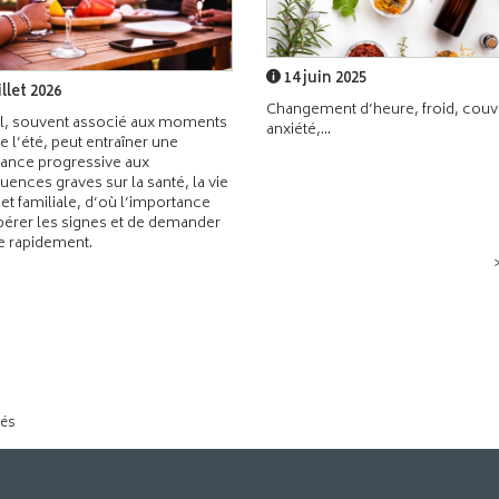
14 juin 2025
illet 2026
Changement d’heure, froid, couvr
l, souvent associé aux moments
anxiété,...
de l’été, peut entraîner une
ance progressive aux
ences graves sur la santé, la vie
 et familiale, d’où l’importance
pérer les signes et de demander
de rapidement.
tés