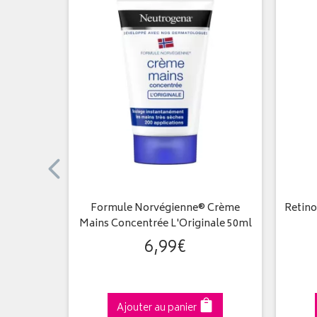
 50 ml
Formule Norvégienne® Crème
Retino
Mains Concentrée L'Originale 50ml
6
,
99
€
Ajouter au panier