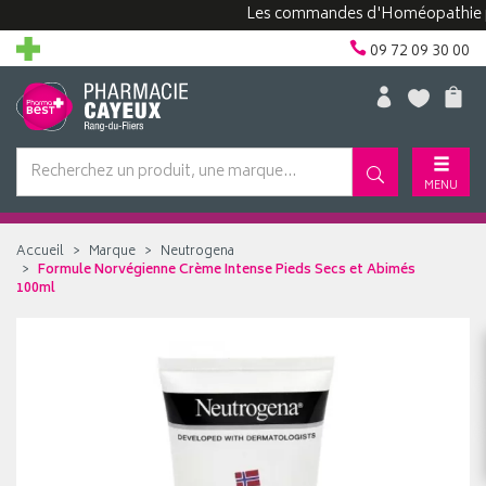
Les commandes d'Homéopathie peuven
09 72 09 30 00
MENU
Accueil
Marque
Neutrogena
Formule Norvégienne Crème Intense Pieds Secs et Abimés
100ml