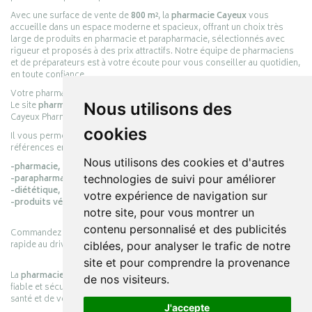
Avec une surface de vente de
800 m²
, la
pharmacie Cayeux
vous
accueille dans un espace moderne et spacieux, offrant un choix très
large de produits en pharmacie et parapharmacie, sélectionnés avec
rigueur et proposés à des prix attractifs. Notre équipe de pharmaciens
et de préparateurs est à votre écoute pour vous conseiller au quotidien,
en toute confiance.
Votre pharmacie en ligne :
pharmacie-cayeux.fr
Le site
pharmacie-cayeux.fr
est le prolongement digital de la pharmacie
Nous utilisons des
Cayeux Pharmabest Berck-sur-Mer – Rang-du-Fliers.
cookies
Il vous permet de réaliser vos achats en ligne parmi des milliers de
références en :
Nous utilisons des cookies et d'autres
-pharmacie,
-parapharmacie,
technologies de suivi pour améliorer
-diététique,
votre expérience de navigation sur
-produits vétérinaires.
notre site, pour vous montrer un
contenu personnalisé et des publicités
Commandez simplement vos produits en ligne et choisissez le retrait
rapide au drive ou la livraison à domicile, en toute simplicité.
ciblées, pour analyser le trafic de notre
site et pour comprendre la provenance
La
pharmacie Cayeux
s’engage à vous offrir une expérience pratique,
de nos visiteurs.
fiable et sécurisée, en officine comme en ligne, au service de votre
santé et de votre bien-être.
J'accepte