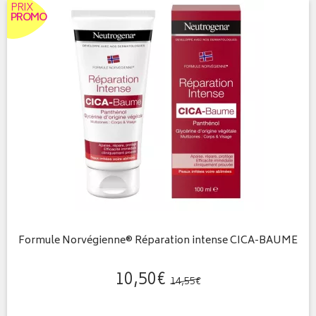
PRIX
PROMO
Formule Norvégienne® Réparation intense CICA-BAUME
10
,
50
€
14
,
55
€