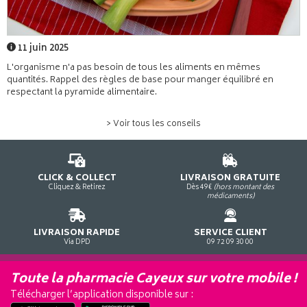
11 juin 2025
L'organisme n'a pas besoin de tous les aliments en mêmes
quantités. Rappel des règles de base pour manger équilibré en
respectant la pyramide alimentaire.
> Voir tous les conseils
CLICK & COLLECT
LIVRAISON GRATUITE
Cliquez & Retirez
Dès 49€
(hors montant des
médicaments)
LIVRAISON RAPIDE
SERVICE CLIENT
Via DPD
09 72 09 30 00
Toute la pharmacie Cayeux sur votre mobile !
Télécharger l’application disponible sur :