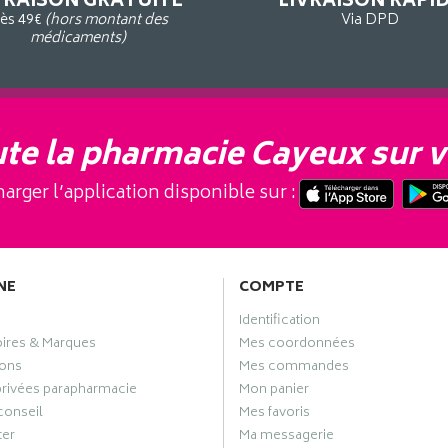
VRAISON GRATUITE
LIVRAISON RAPI
ès 49€
(hors montant des
Via DPD
médicaments)
te la pharmacie Cayeux sur v
arger l’application disponible sur :
NE
COMPTE
Identification
oires & Marques
Mes coordonnées
ons
Mes commandes
privées parapharmacie
Mon panier
conseil
Mes favoris
ter
Ma messagerie