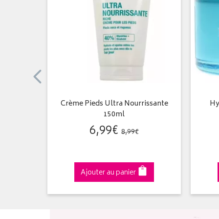
aisons
Crème Pieds Ultra Nourrissante
Hy
150ml
6
,
99
€
8
,
99
€
Ajouter au panier