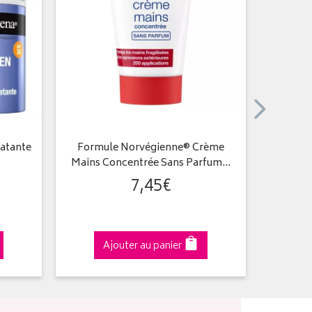
atante
Formule Norvégienne® Crème
Retino
Mains Concentrée Sans Parfum…
7
,
45
€
Ajouter au panier
A