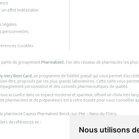
ance
 un effet indésirable
 légales
 personnelles
férences Cookies
s partie du groupement
Pharmabest
, l’un des réseaux de pharmacies les plus
y Very Best Card
, un programme de fidélité gratuit qui vous permet d’accéd
en-être, proposés par les plus grands laboratoires. Cette carte vous permet
compagnement personnalisé et des conseils pharmaceutiques de qualité.
ous accueille dans un espace moderne et spacieux, offrant un choix très lar
 de pharmaciens et de préparateurs est à votre écoute pour vous conseiller au
 la pharmacie Cayeux Pharmabest Berck-sur-Mer – Rang-du-Fliers.
liers de références en :
Nous utilisons d