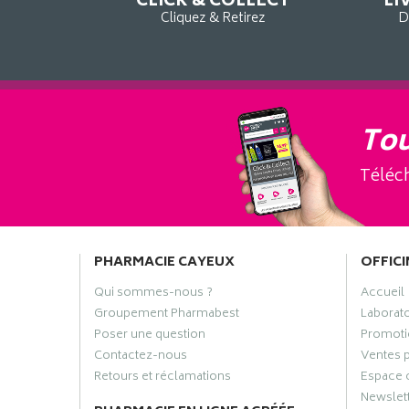
CLICK & COLLECT
LI
Cliquez & Retirez
D
Tou
Téléch
PHARMACIE CAYEUX
OFFICI
Qui sommes-nous ?
Accueil
Groupement Pharmabest
Laborat
Poser une question
Promoti
Contactez-nous
Ventes 
Retours et réclamations
Espace 
Newslet