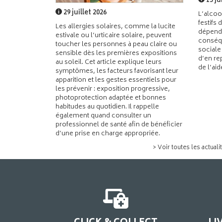
15 ju
29 juillet 2026
L’alcoo
festifs 
Les allergies solaires, comme la lucite
dépend
estivale ou l’urticaire solaire, peuvent
conséqu
toucher les personnes à peau claire ou
sociale
sensible dès les premières expositions
d’en re
au soleil. Cet article explique leurs
de l’ai
symptômes, les facteurs favorisant leur
apparition et les gestes essentiels pour
les prévenir : exposition progressive,
photoprotection adaptée et bonnes
habitudes au quotidien. Il rappelle
également quand consulter un
professionnel de santé afin de bénéficier
d’une prise en charge appropriée.
> Voir toutes les actuali