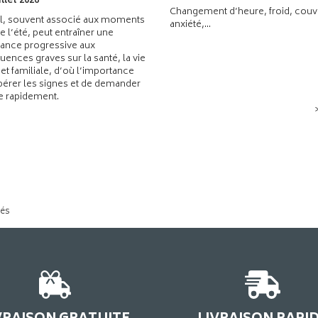
illet 2026
Changement d’heure, froid, couvr
l, souvent associé aux moments
anxiété,...
de l’été, peut entraîner une
ance progressive aux
ences graves sur la santé, la vie
 et familiale, d’où l’importance
pérer les signes et de demander
de rapidement.
tés