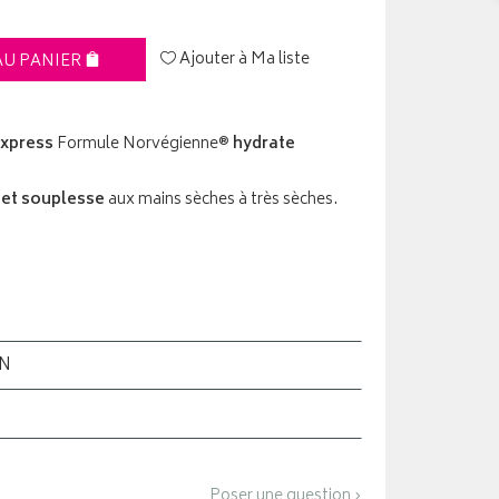
Ajouter à Ma liste
AU PANIER
Express
Formule Norvégienne®
hydrate
 et souplesse
aux mains sèches à très sèches.
ON
Poser une question ›