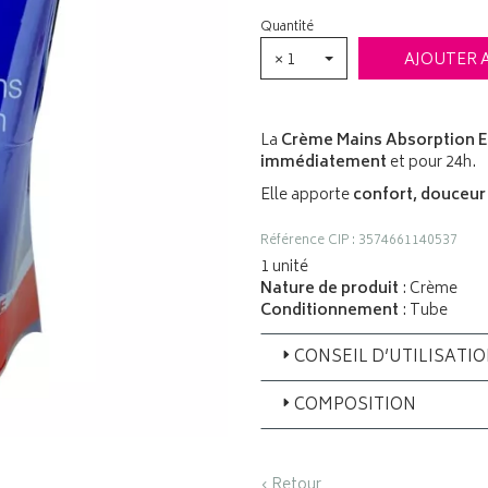
Quantité
× 1
AJOUTER 
La
Crème Mains Absorption 
immédiatement
et pour 24h.
Elle apporte
confort,
douceur
Référence CIP : 3574661140537
1 unité
Nature de produit
: Crème
Conditionnement
: Tube
CONSEIL D’UTILISATI
COMPOSITION
‹ Retour