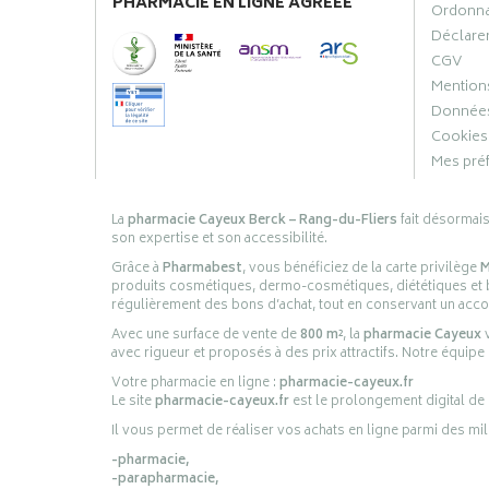
PHARMACIE EN LIGNE AGRÉÉE
Ordonn
Déclarer
CGV
Mentions
Données
Cookies
Mes pré
La
pharmacie Cayeux Berck – Rang-du-Fliers
fait désormai
son expertise et son accessibilité.
Grâce à
Pharmabest
, vous bénéficiez de la carte privilège
M
produits cosmétiques, dermo-cosmétiques, diététiques et bi
régulièrement des bons d’achat, tout en conservant un ac
Avec une surface de vente de
800 m²
, la
pharmacie Cayeux
v
avec rigueur et proposés à des prix attractifs. Notre équipe
Votre pharmacie en ligne :
pharmacie-cayeux.fr
Le site
pharmacie-cayeux.fr
est le prolongement digital de
Il vous permet de réaliser vos achats en ligne parmi des mil
-pharmacie,
-parapharmacie,