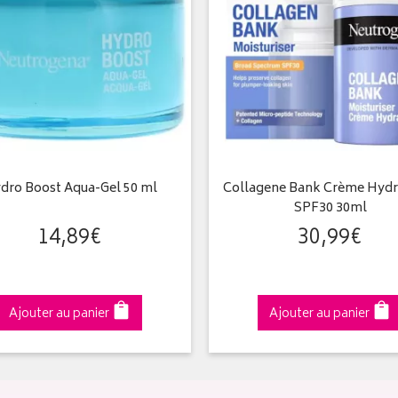
dro Boost Aqua-Gel 50 ml
Collagene Bank Crème Hydr
SPF30 30ml
14
,
89
€
30
,
99
€
Ajouter au panier
Ajouter au panier