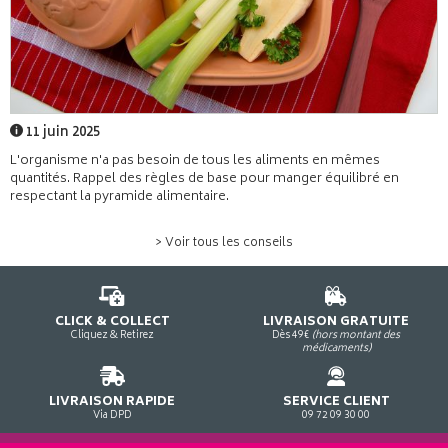
11 juin 2025
L'organisme n'a pas besoin de tous les aliments en mêmes
quantités. Rappel des règles de base pour manger équilibré en
respectant la pyramide alimentaire.
> Voir tous les conseils
CLICK & COLLECT
LIVRAISON GRATUITE
Cliquez & Retirez
Dès 49€
(hors montant des
médicaments)
LIVRAISON RAPIDE
SERVICE CLIENT
Via DPD
09 72 09 30 00