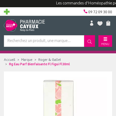
Les commandes d'Homéopathie peuvent 
09 72 09 30 00
MENU
Accueil
Marque
Roger & Gallet
Rg Eau Parf Bienfaisante Fl Figui Fl30ml