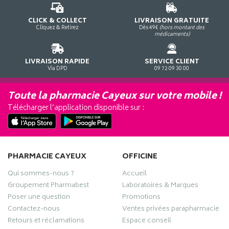
CLICK & COLLECT
LIVRAISON GRATUITE
Cliquez & Retirez
Dès 49€
(hors montant des
médicaments)
LIVRAISON RAPIDE
SERVICE CLIENT
Via DPD
09 72 09 30 00
Toute la pharmacie Cayeux sur votre mobile !
Télécharger l’application disponible sur :
PHARMACIE CAYEUX
OFFICINE
Qui sommes-nous ?
Accueil
Groupement Pharmabest
Laboratoires & Marques
Poser une question
Promotions
Contactez-nous
Ventes privées parapharmacie
Retours et réclamations
Espace conseil