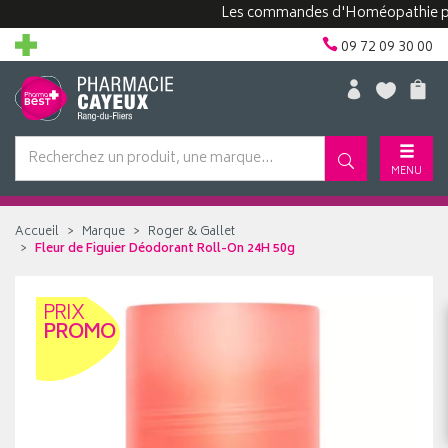
Les commandes d'Homéopathie peuvent
09 72 09 30 00
MENU
Accueil
Marque
Roger & Gallet
Fleur de Figuier Déodorant Roll-On 24H 50g
PRIX
PROMO