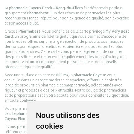
La
pharmacie Cayeux Berck – Rang-du-Fliers
fait désormais partie du
groupement
Pharmabest
, l’un des réseaux de pharmacies les plus
reconnus en France, réputé pour son exigence de qualité, son expertise
et son accessibilité.
Grâce à
Pharmabest
, vous bénéficiez de la carte privilège
My Very Best
Card
, un programme de fidélité gratuit qui vous permet d’accéder à de
nombreuses offres sur une large sélection de produits cosmétiques,
dermo-cosmétiques, diététiques et bien-être, proposés par les plus
grands laboratoires. Cette carte vous permet également de cumuler
des points fidélité et de recevoir régulièrement des bons d’achat, tout
en conservant un accompagnement personnalisé et des conseils
pharmaceutiques de qualité.
Avec une surface de vente de
800 m²
, la
pharmacie Cayeux
vous
accueille dans un espace moderne et spacieux, offrant un choix très
large de produits en pharmacie et parapharmacie, sélectionnés avec
rigueur et proposés à des prix attractifs. Notre équipe de pharmaciens
et de préparateurs est à votre écoute pour vous conseiller au quotidien,
en toute confiance.
Votre pharmacie en ligne :
pharmacie-cayeux.fr
Le site
pharmacie-cayeux.fr
est le prolongement digital de la pharmacie
Nous utilisons des
Cayeux Pharmabest Berck-sur-Mer – Rang-du-Fliers.
cookies
Il vous permet de réaliser vos achats en ligne parmi des milliers de
références en :