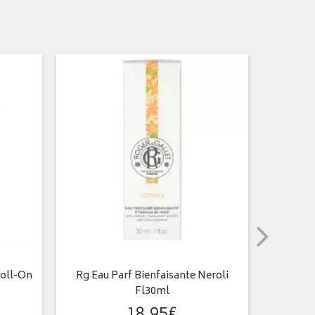
oll-On
Rg Eau Parf Bienfaisante Neroli
Edition 
Fl30ml