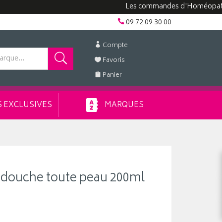
Les commandes d'Homéopathie peuve
09 72 09 30 00
Compte
Favoris
Panier
 EXCLUSIVES
MARQUES
 douche toute peau 200ml