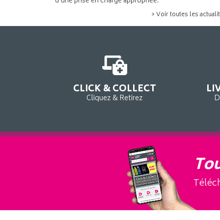
d’une prise en charge appropriée.
> Voir toutes les actuali
CLICK & COLLECT
LI
Cliquez & Retirez
D
Tou
Téléch