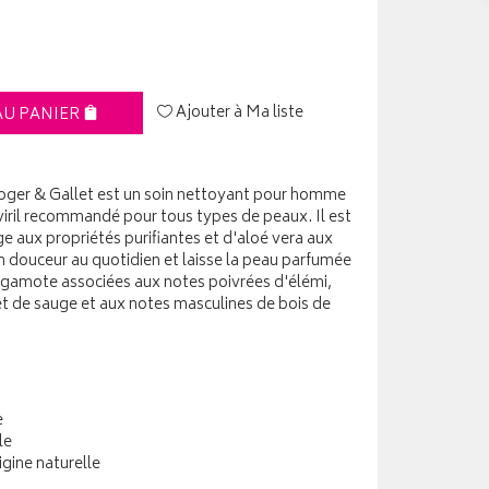
Ajouter à Ma liste
AU PANIER
oger & Gallet est un soin nettoyant pour homme
viril recommandé pour tous types de peaux. Il est
e aux propriétés purifiantes et d'aloé vera aux
en douceur au quotidien et laisse la peau parfumée
ergamote associées aux notes poivrées d'élémi,
et de sauge et aux notes masculines de bois de
e
le
igine naturelle