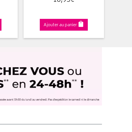
18
,
95
€
Ajouter au panier
A