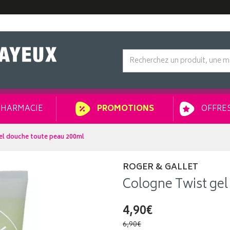
HARMACIE
OFFRES
PROMOTIONS
el douche toute peau 200ml
ROGER & GALLET
Cologne Twist gel
4,90€
6,90€