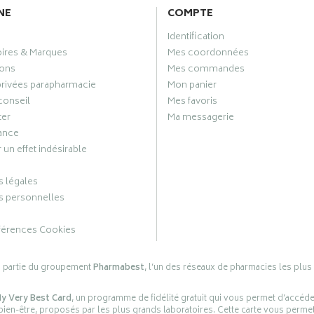
NE
COMPTE
Identification
oires & Marques
Mes coordonnées
ons
Mes commandes
privées parapharmacie
Mon panier
conseil
Mes favoris
ter
Ma messagerie
ance
 un effet indésirable
 légales
 personnelles
férences Cookies
s partie du groupement
Pharmabest
, l’un des réseaux de pharmacies les plus
y Very Best Card
, un programme de fidélité gratuit qui vous permet d’accéd
en-être, proposés par les plus grands laboratoires. Cette carte vous permet