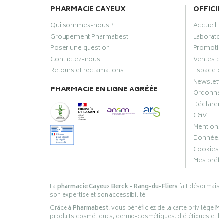
PHARMACIE CAYEUX
OFFICI
Qui sommes-nous ?
Accueil
Groupement Pharmabest
Laborat
Poser une question
Promoti
Contactez-nous
Ventes 
Retours et réclamations
Espace 
Newslet
PHARMACIE EN LIGNE AGRÉÉE
Ordonn
Déclarer
CGV
Mentions
Données
Cookies
Mes pré
La
pharmacie Cayeux Berck – Rang-du-Fliers
fait désormai
son expertise et son accessibilité.
Grâce à
Pharmabest
, vous bénéficiez de la carte privilège
M
produits cosmétiques, dermo-cosmétiques, diététiques et bi