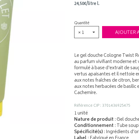
24
,
50
€
/
litre
l.
Quantité
× 1
AJOUTER 
Le gel douche Cologne Twist R
au parfum vivifiant moderne et 
formulé à base d'extrait de saug
vertus apaisantes et il nettoie 
aux notes fraîches de citron, b
aux notes herbacées de basilic 
Cachemire.
Référence CIP : 3701436925475
1 unité
Nature de produit
: Gel douch
Conditionnement
: Tube soup
Spécificité(s)
: Ingrédients d'or
Label
: Fabriqué en France