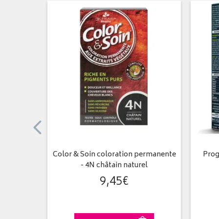
ermanente
Color & Soin coloration permanente
Pro
é
- 4N châtain naturel
9
,
45
€