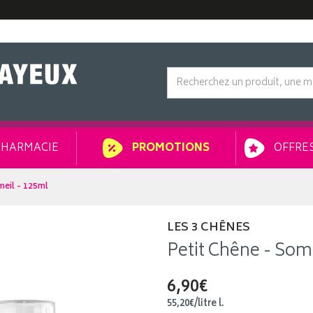
HARMACIE
OFFRES
PROMOTIONS
eil - 125ml
LES 3 CHÊNES
Petit Chêne - Som
6,90€
55
,
20
€
/
litre
l.