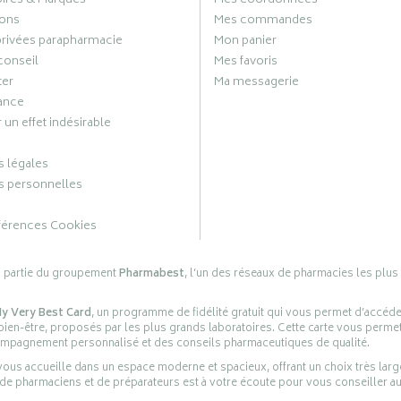
oires & Marques
Mes coordonnées
ons
Mes commandes
privées parapharmacie
Mon panier
conseil
Mes favoris
ter
Ma messagerie
ance
 un effet indésirable
 légales
 personnelles
férences Cookies
s partie du groupement
Pharmabest
, l’un des réseaux de pharmacies les plus
y Very Best Card
, un programme de fidélité gratuit qui vous permet d’accéd
en-être, proposés par les plus grands laboratoires. Cette carte vous permet
compagnement personnalisé et des conseils pharmaceutiques de qualité.
ous accueille dans un espace moderne et spacieux, offrant un choix très lar
 de pharmaciens et de préparateurs est à votre écoute pour vous conseiller au