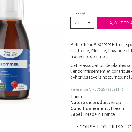
Quantité
× 1
AJOUTER 
Petit Chêne® SOMMEIL est spéci
Californie, Mélisse, Lavande et 
trouver le sommeil.
Cette association de plantes so
l'endormissement et contribue 
éviter les réveils nocturnes, na
Référence CIP : 3525722031141
1 unité
Nature de produit
: Sirop
Conditionnement
: Flacon
Label
: Made in France
CONSEIL D’UTILISATI