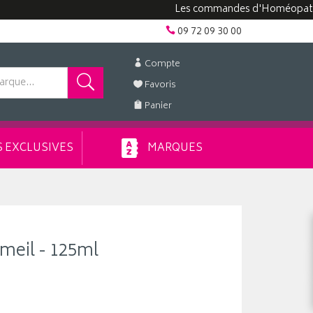
Les commandes d'Homéopathie peuve
09 72 09 30 00
Compte
Favoris
Panier
 EXCLUSIVES
MARQUES
meil - 125ml