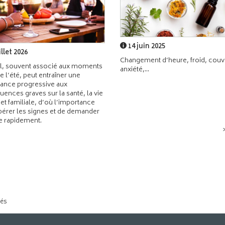
14 juin 2025
illet 2026
Changement d’heure, froid, couvr
l, souvent associé aux moments
anxiété,...
de l’été, peut entraîner une
ance progressive aux
ences graves sur la santé, la vie
 et familiale, d’où l’importance
pérer les signes et de demander
de rapidement.
tés