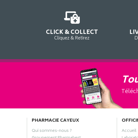
CLICK & COLLECT
LI
Cliquez & Retirez
D
Tou
Téléch
PHARMACIE CAYEUX
OFFICI
Qui sommes-nous ?
Accueil