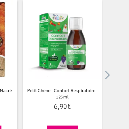
 Nacré
Petit Chêne - Confort Respiratoire -
Myoca
125ml
6
,
90
€