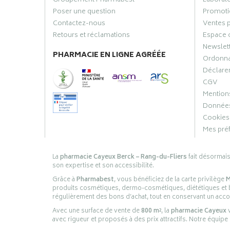
Groupement Pharmabest
Laborat
Poser une question
Promoti
Contactez-nous
Ventes 
Retours et réclamations
Espace 
Newslet
PHARMACIE EN LIGNE AGRÉÉE
Ordonn
Déclarer
CGV
Mentions
Données
Cookies
Mes pré
La
pharmacie Cayeux Berck – Rang-du-Fliers
fait désormai
son expertise et son accessibilité.
Grâce à
Pharmabest
, vous bénéficiez de la carte privilège
M
produits cosmétiques, dermo-cosmétiques, diététiques et bi
régulièrement des bons d’achat, tout en conservant un ac
Avec une surface de vente de
800 m²
, la
pharmacie Cayeux
v
avec rigueur et proposés à des prix attractifs. Notre équipe