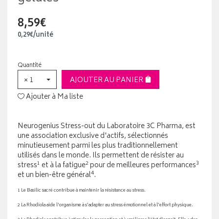
8,59€
0
,
29
€
/unité
Quantité
× 1
AJOUTER AU PANIER
Ajouter à Ma liste
Neurogenius Stress-out du Laboratoire 3C Pharma, est
une association exclusive d'actifs, sélectionnés
minutieusement parmi les plus traditionnellement
utilisés dans le monde. Ils permettent de résister au
1
2
3
stress
et à la fatigue
pour de meilleures performances
4
et un bien-être général
.
1 Le Basilic sacré contribue à maintenir la résistance au stress.
2 La Rhodiola aide l'organisme à s'adapter au stress émotionnel et à l'effort physique.