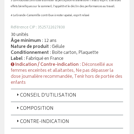
3 La Rhodiola contribue à stimuler la perception et à améliorer l'état d'esprit. Elle a des
effets bénéfiques sur le sommeil, l'appétit et le déclin des performances au travail.
4 La Grande-Camomille contribue à rester apaisé, esprit relaxé
Référence CIP : 3525722027830
30 unités
Âge minimum
: 12 ans
Nature de produit
: Gélule
Conditionnement
: Boite carton, Plaquette
Label
: Fabriqué en France
Indication / Contre-indication
: Déconseillé aux
femmes enceintes et allaitantes, Ne pas dépasser la
dose journalière recommandée, Tenir hors de portée des
enfants
CONSEIL D’UTILISATION
COMPOSITION
CONTRE-INDICATION