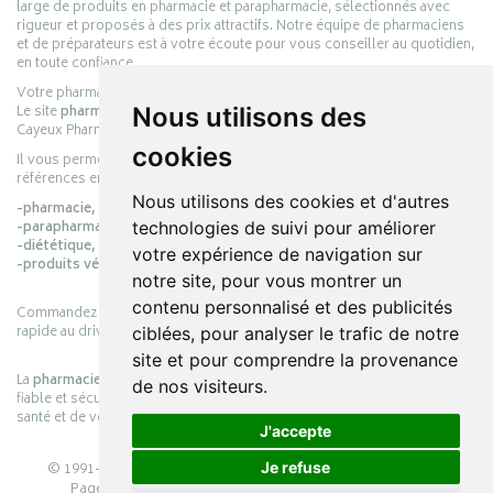
large de produits en pharmacie et parapharmacie, sélectionnés avec
rigueur et proposés à des prix attractifs. Notre équipe de pharmaciens
et de préparateurs est à votre écoute pour vous conseiller au quotidien,
en toute confiance.
Votre pharmacie en ligne :
pharmacie-cayeux.fr
Le site
pharmacie-cayeux.fr
est le prolongement digital de la pharmacie
Nous utilisons des
Cayeux Pharmabest Berck-sur-Mer – Rang-du-Fliers.
cookies
Il vous permet de réaliser vos achats en ligne parmi des milliers de
références en :
Nous utilisons des cookies et d'autres
-pharmacie,
-parapharmacie,
technologies de suivi pour améliorer
-diététique,
votre expérience de navigation sur
-produits vétérinaires.
notre site, pour vous montrer un
contenu personnalisé et des publicités
Commandez simplement vos produits en ligne et choisissez le retrait
rapide au drive ou la livraison à domicile, en toute simplicité.
ciblées, pour analyser le trafic de notre
site et pour comprendre la provenance
La
pharmacie Cayeux
s’engage à vous offrir une expérience pratique,
de nos visiteurs.
fiable et sécurisée, en officine comme en ligne, au service de votre
santé et de votre bien-être.
J'accepte
© 1991-2026
PHARMACIE CAYEUX
– Tous droits réservés –
Je refuse
Page mise à jour le 03/08/2026 –
Pharmacie en ligne