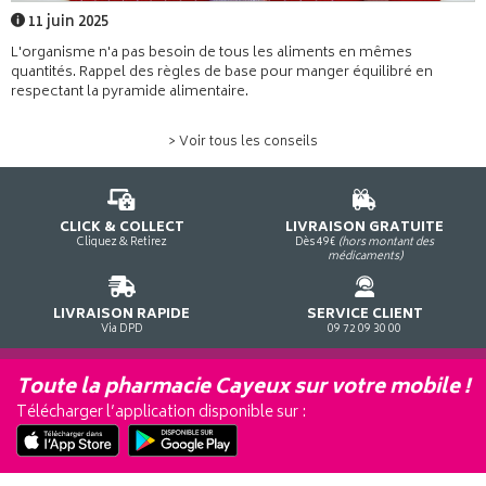
11 juin 2025
L'organisme n'a pas besoin de tous les aliments en mêmes
quantités. Rappel des règles de base pour manger équilibré en
respectant la pyramide alimentaire.
> Voir tous les conseils
CLICK & COLLECT
LIVRAISON GRATUITE
Cliquez & Retirez
Dès 49€
(hors montant des
médicaments)
LIVRAISON RAPIDE
SERVICE CLIENT
Via DPD
09 72 09 30 00
Toute la pharmacie Cayeux sur votre mobile !
Télécharger l’application disponible sur :